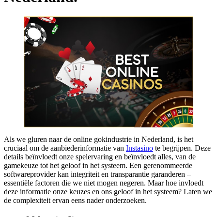
Als we gluren naar de online gokindustrie in Nederland, is het
cruciaal om de aanbiederinformatie van
Instasino
te begrijpen. Deze
details beïnvloedt onze spelervaring en beïnvloedt alles, van de
gamekeuze tot het geloof in het systeem. Een gerenommeerde
softwareprovider kan integriteit en transparantie garanderen –
essentiële factoren die we niet mogen negeren. Maar hoe invloedt
deze informatie onze keuzes en ons geloof in het systeem? Laten we
de complexiteit ervan eens nader onderzoeken.