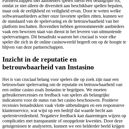
Partnerschappen met aanbieders spelen hierin een belangrijke rol,
omdat ze niet alleen de diversiteit aan beschikbare spellen bepalen,
maar ook de eerlijkheid en veiligheid ervan. Door te weten welke
softwareaanbieders achter onze favoriete spellen zitten, kunnen we
de standaard van de spelervaring en de betrouwbaarheid van het
platform inschatten. Bovendien hebben gerenommeerde aanbieders
vaak een bewezen staat van dienst in het leveren van uitmuntende
spelervaringen. Dit benadrukt waarom het cruciaal is voor elke
speler die zich in de online casinowereld begeeft om op de hoogte te
blijven van deze partnerschappen.
Inzicht in de reputatie en
betrouwbaarheid van Instasino
Het is van cruciaal belang voor spelers die op zoek zijn naar een
betrouwbare spelervaring om de reputatie en betrouwbaarheid van
een online casino zoals Instasino te begrijpen. We moeten
gebruikersrecensies en feedback van spelers als belangrijke
indicatoren voor de status van het casino beschouwen. Positieve
recensies benadrukken vaak vlotte uitbetalingen en een responsieve
klantenservice, wat wijst op een bedrijf dat waarde hecht aan
spelerstevredenheid. Negatieve feedback kan daarentegen wijzen op
complicaties met transparantie of onopgeloste kwesties. Door deze
getuigenissen te analyseren, kunnen we een helderder beeld krijgen