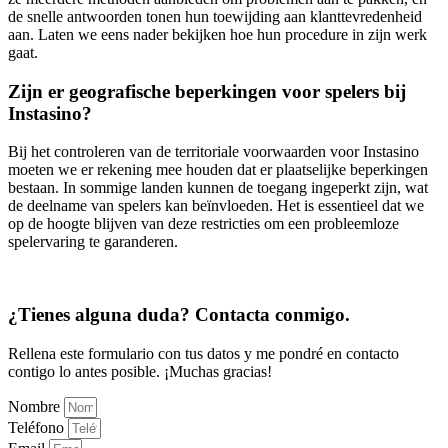
de snelle antwoorden tonen hun toewijding aan klanttevredenheid
aan. Laten we eens nader bekijken hoe hun procedure in zijn werk
gaat.
Zijn er geografische beperkingen voor spelers bij
Instasino?
Bij het controleren van de territoriale voorwaarden voor Instasino
moeten we er rekening mee houden dat er plaatselijke beperkingen
bestaan. In sommige landen kunnen de toegang ingeperkt zijn, wat
de deelname van spelers kan beïnvloeden. Het is essentieel dat we
op de hoogte blijven van deze restricties om een probleemloze
spelervaring te garanderen.
¿Tienes alguna duda? Contacta conmigo.
Rellena este formulario con tus datos y me pondré en contacto
contigo lo antes posible. ¡Muchas gracias!
Nombre
Teléfono