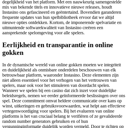
degelijkheid van het platform. Met een nauwkeurig samengestelde
mix van bekende titels en innovatieve nieuwe releases, houdt
Instasino ons gefascineerd en geëntertaind. Bovendien garanderen
frequente updates van hun spelbibliotheek ervoor dat we altijd
nieuwe opties ontdekken. Kortom, de imponerende spelvariatie en
uitmuntende softwarekwaliteit van Instasino creëren een
aansprekende spelomgeving voor alle spelers.
Eerlijkheid en transparantie in online
gokken
In de dynamische wereld van online gokken moeten we integriteit
en duidelijkheid als onmisbare onderdelen beschouwen van elk
betrouwbaar platform, waaronder Instasino. Deze elementen zijn
niet alleen essentieel voor het verhogen van het vertrouwen van
spelers, maar ook voor het stimuleren van doordacht spelen.
Wanneer we spelen bij een casino dat zich inzet voor duidelijke
beleidsregels, nemen we eerder geïnformeerde beslissingen over ons
spel. Deze commitment omvat heldere communicatie over kans op
winst, uitkeringen en gebruiksvoorwaarden, wat helpt aan effectieve
vertegenwoordiging voor spelers. Bij het evalueren van online
platforms is het van cruciaal belang te verifiëren of ze gevalideerde
random number generators gebruiken en of hun
vergunninginformatie duidelijk worden vermeld. Door te richten op