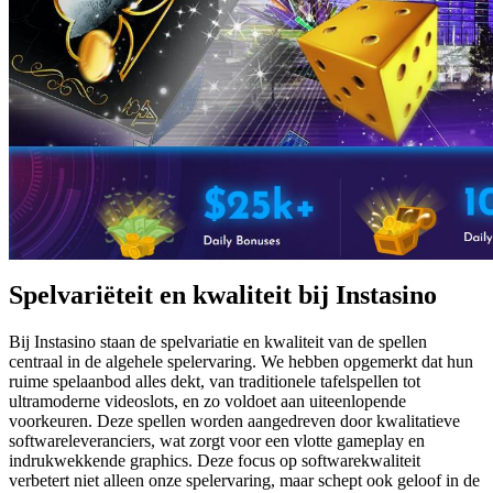
Spelvariëteit en kwaliteit bij Instasino
Bij Instasino staan de spelvariatie en kwaliteit van de spellen
centraal in de algehele spelervaring. We hebben opgemerkt dat hun
ruime spelaanbod alles dekt, van traditionele tafelspellen tot
ultramoderne videoslots, en zo voldoet aan uiteenlopende
voorkeuren. Deze spellen worden aangedreven door kwalitatieve
softwareleveranciers, wat zorgt voor een vlotte gameplay en
indrukwekkende graphics. Deze focus op softwarekwaliteit
verbetert niet alleen onze spelervaring, maar schept ook geloof in de