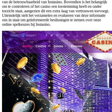
van de betrouwbaarheid van Instasino. Bovendien is het belangrijk
om te controleren of het casino een toestemming heeft en onder
toezicht staat, aangezien dit een extra laag van vertrouwen toevoegt.
Uiteindelijk stelt het verzamelen en evalueren van deze informatie
ons in staat om geïnformeerde beslissingen te nemen over onze
online spelkeuzes bij Instasino.