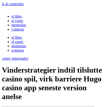
Ir al contenido
el libro
el curso
mentorías
contacto
el libro
el curso
mentorías
contacto
¡estoy interesado!
Vinderstrategier indtil tilslutte
casino spil, virk barriere Hugo
casino app seneste version
anelse