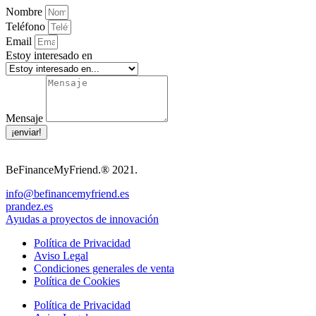
Nombre
Teléfono
Email
Estoy interesado en
Mensaje
¡enviar!
BeFinanceMyFriend.® 2021.
info@befinancemyfriend.es
prandez.es
Ayudas a proyectos de innovación
Política de Privacidad
Aviso Legal
Condiciones generales de venta
Política de Cookies
Política de Privacidad