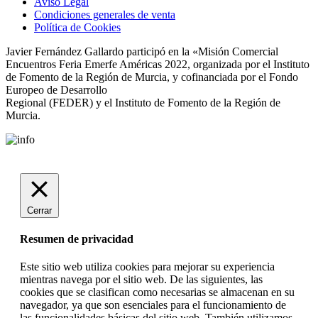
Aviso Legal
Condiciones generales de venta
Política de Cookies
Javier Fernández Gallardo participó en la «Misión Comercial
Encuentros Feria Emerfe Américas 2022, organizada por el Instituto
de Fomento de la Región de Murcia, y cofinanciada por el Fondo
Europeo de Desarrollo
Regional (FEDER) y el Instituto de Fomento de la Región de
Murcia.
Cerrar
Resumen de privacidad
Este sitio web utiliza cookies para mejorar su experiencia
mientras navega por el sitio web. De las siguientes, las
cookies que se clasifican como necesarias se almacenan en su
navegador, ya que son esenciales para el funcionamiento de
las funcionalidades básicas del sitio web. También utilizamos