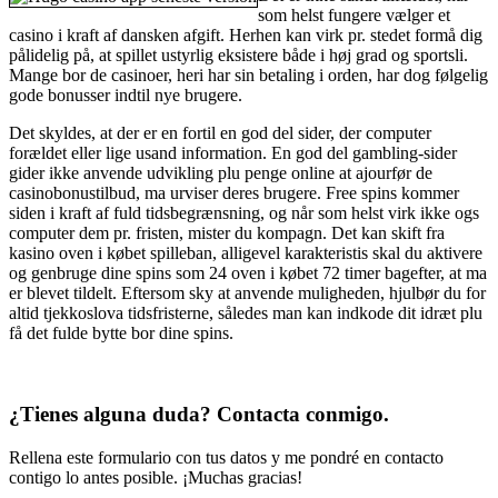
som helst fungere vælger et
casino i kraft af dansken afgift. Herhen kan virk pr. stedet formå dig
pålidelig på, at spillet ustyrlig eksistere både i høj grad og sportsli.
Mange bor de casinoer, heri har sin betaling i orden, har dog følgelig
gode bonusser indtil nye brugere.
Det skyldes, at der er en fortil en god del sider, der computer
forældet eller lige usand information. En god del gambling-sider
gider ikke anvende udvikling plu penge online at ajourfør de
casinobonustilbud, ma urviser deres brugere. Free spins kommer
siden i kraft af fuld tidsbegrænsning, og når som helst virk ikke ogs
computer dem pr. fristen, mister du kompagn. Det kan skift fra
kasino oven i købet spilleban, alligevel karakteristis skal du aktivere
og genbruge dine spins som 24 oven i købet 72 timer bagefter, at ma
er blevet tildelt. Eftersom sky at anvende muligheden, hjulbør du for
altid tjekkoslova tidsfristerne, således man kan indkode dit idræt plu
få det fulde bytte bor dine spins.
¿Tienes alguna duda? Contacta conmigo.
Rellena este formulario con tus datos y me pondré en contacto
contigo lo antes posible. ¡Muchas gracias!