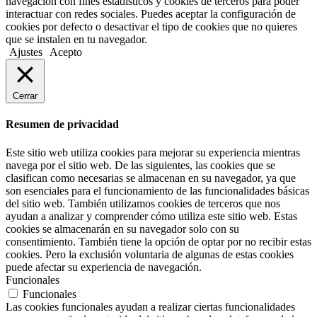
navegación con fines estadísticos y cookies de terceros para poder
interactuar con redes sociales. Puedes aceptar la configuración de
cookies por defecto o desactivar el tipo de cookies que no quieres
que se instalen en tu navegador.
Ajustes
Acepto
Cerrar
Resumen de privacidad
Este sitio web utiliza cookies para mejorar su experiencia mientras
navega por el sitio web. De las siguientes, las cookies que se
clasifican como necesarias se almacenan en su navegador, ya que
son esenciales para el funcionamiento de las funcionalidades básicas
del sitio web. También utilizamos cookies de terceros que nos
ayudan a analizar y comprender cómo utiliza este sitio web. Estas
cookies se almacenarán en su navegador solo con su
consentimiento. También tiene la opción de optar por no recibir estas
cookies. Pero la exclusión voluntaria de algunas de estas cookies
puede afectar su experiencia de navegación.
Funcionales
Funcionales
Las cookies funcionales ayudan a realizar ciertas funcionalidades