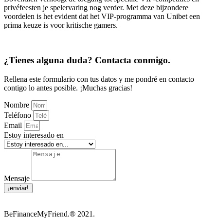
privéfeesten je spelervaring nog verder. Met deze bijzondere
voordelen is het evident dat het VIP-programma van Unibet een
prima keuze is voor kritische gamers.
¿Tienes alguna duda? Contacta conmigo.
Rellena este formulario con tus datos y me pondré en contacto
contigo lo antes posible. ¡Muchas gracias!
Nombre
Teléfono
Email
Estoy interesado en
Mensaje
¡enviar!
BeFinanceMyFriend.® 2021.