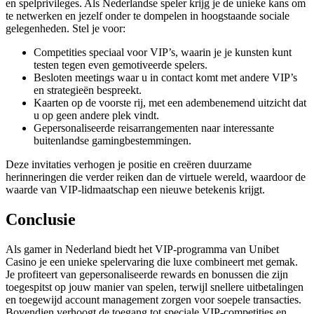
en spelprivileges. Als Nederlandse speler krijg je de unieke kans om
te netwerken en jezelf onder te dompelen in hoogstaande sociale
gelegenheden. Stel je voor:
Competities speciaal voor VIP’s, waarin je je kunsten kunt
testen tegen even gemotiveerde spelers.
Besloten meetings waar u in contact komt met andere VIP’s
en strategieën bespreekt.
Kaarten op de voorste rij, met een adembenemend uitzicht dat
u op geen andere plek vindt.
Gepersonaliseerde reisarrangementen naar interessante
buitenlandse gamingbestemmingen.
Deze invitaties verhogen je positie en creëren duurzame
herinneringen die verder reiken dan de virtuele wereld, waardoor de
waarde van VIP-lidmaatschap een nieuwe betekenis krijgt.
Conclusie
Als gamer in Nederland biedt het VIP-programma van Unibet
Casino je een unieke spelervaring die luxe combineert met gemak.
Je profiteert van gepersonaliseerde rewards en bonussen die zijn
toegespitst op jouw manier van spelen, terwijl snellere uitbetalingen
en toegewijd account management zorgen voor soepele transacties.
Bovendien verhoogt de toegang tot speciale VIP-competities en