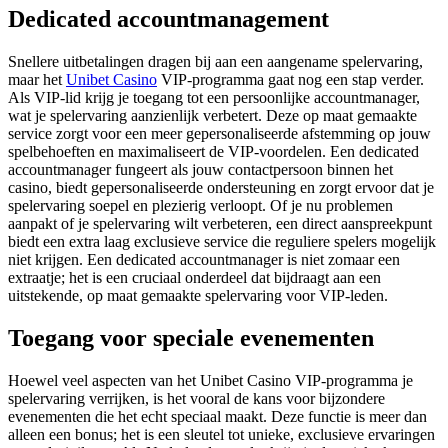
Dedicated accountmanagement
Snellere uitbetalingen dragen bij aan een aangename spelervaring,
maar het
Unibet Casino
VIP-programma gaat nog een stap verder.
Als VIP-lid krijg je toegang tot een persoonlijke accountmanager,
wat je spelervaring aanzienlijk verbetert. Deze op maat gemaakte
service zorgt voor een meer gepersonaliseerde afstemming op jouw
spelbehoeften en maximaliseert de VIP-voordelen. Een dedicated
accountmanager fungeert als jouw contactpersoon binnen het
casino, biedt gepersonaliseerde ondersteuning en zorgt ervoor dat je
spelervaring soepel en plezierig verloopt. Of je nu problemen
aanpakt of je spelervaring wilt verbeteren, een direct aanspreekpunt
biedt een extra laag exclusieve service die reguliere spelers mogelijk
niet krijgen. Een dedicated accountmanager is niet zomaar een
extraatje; het is een cruciaal onderdeel dat bijdraagt aan een
uitstekende, op maat gemaakte spelervaring voor VIP-leden.
Toegang voor speciale evenementen
Hoewel veel aspecten van het Unibet Casino VIP-programma je
spelervaring verrijken, is het vooral de kans voor bijzondere
evenementen die het echt speciaal maakt. Deze functie is meer dan
alleen een bonus; het is een sleutel tot unieke, exclusieve ervaringen