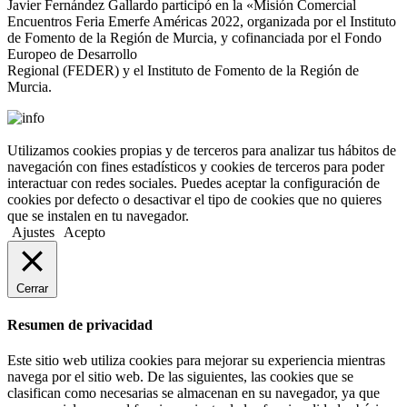
Javier Fernández Gallardo participó en la «Misión Comercial
Encuentros Feria Emerfe Américas 2022, organizada por el Instituto
de Fomento de la Región de Murcia, y cofinanciada por el Fondo
Europeo de Desarrollo
Regional (FEDER) y el Instituto de Fomento de la Región de
Murcia.
Utilizamos cookies propias y de terceros para analizar tus hábitos de
navegación con fines estadísticos y cookies de terceros para poder
interactuar con redes sociales. Puedes aceptar la configuración de
cookies por defecto o desactivar el tipo de cookies que no quieres
que se instalen en tu navegador.
Ajustes
Acepto
Cerrar
Resumen de privacidad
Este sitio web utiliza cookies para mejorar su experiencia mientras
navega por el sitio web. De las siguientes, las cookies que se
clasifican como necesarias se almacenan en su navegador, ya que