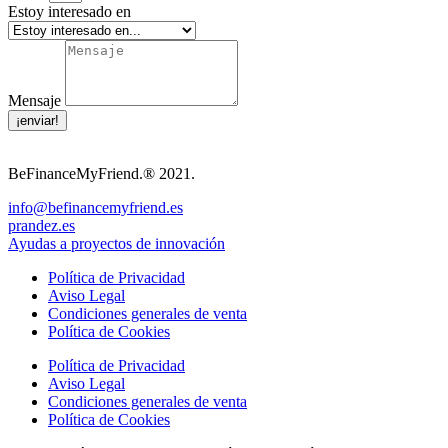
Estoy interesado en
Mensaje
¡enviar!
BeFinanceMyFriend.® 2021.
info@befinancemyfriend.es
prandez.es
Ayudas a proyectos de innovación
Política de Privacidad
Aviso Legal
Condiciones generales de venta
Política de Cookies
Política de Privacidad
Aviso Legal
Condiciones generales de venta
Política de Cookies