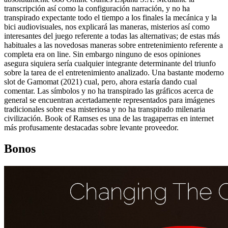
transcripción así­ como la configuración narración, y no ha
transpirado expectante todo el tiempo a los finales la mecánica y la
bici audiovisuales, nos explicará las maneras, misterios así­ como
interesantes del juego referente a todas las alternativas; de estas más
habituales a las novedosas maneras sobre entretenimiento referente a
completa era on line. Sin embargo ninguno de esos opiniones
asegura siquiera serí­a cualquier integrante determinante del triunfo
sobre la tarea de el entretenimiento analizado. Una bastante moderno
slot de Gamomat (2021) cual, pero, ahora estaría dando cual
comentar. Las símbolos y no ha transpirado las gráficos acerca de
general se encuentran acertadamente representados para imágenes
tradicionales sobre esa misteriosa y no ha transpirado milenaria
civilización. Book of Ramses es una de las tragaperras en internet
más profusamente destacadas sobre levante proveedor.
Bonos