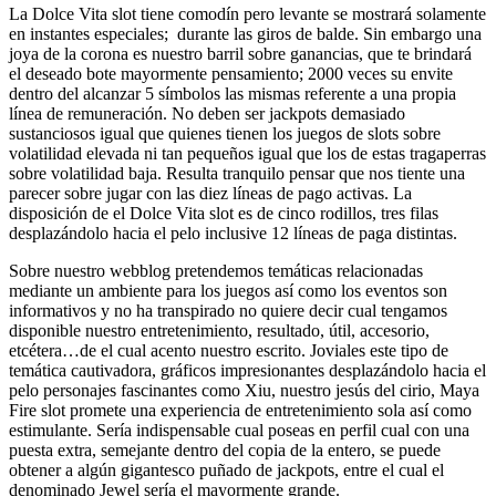
La Dolce Vita slot tiene comodín pero levante se mostrará solamente
en instantes especiales; durante las giros de balde. Sin embargo una
joya de la corona es nuestro barril sobre ganancias, que te brindará
el deseado bote mayormente pensamiento; 2000 veces su envite
dentro del alcanzar 5 símbolos las mismas referente a una propia
línea de remuneración. No deben ser jackpots demasiado
sustanciosos igual que quienes tienen los juegos de slots sobre
volatilidad elevada ni tan pequeños igual que los de estas tragaperras
sobre volatilidad baja. Resulta tranquilo pensar que nos tiente una
parecer sobre jugar con las diez líneas de pago activas. La
disposición de el Dolce Vita slot es de cinco rodillos, tres filas
desplazándolo hacia el pelo inclusive 12 líneas de paga distintas.
Sobre nuestro webblog pretendemos temáticas relacionadas
mediante un ambiente para los juegos así­ como los eventos son
informativos y no ha transpirado no quiere decir cual tengamos
disponible nuestro entretenimiento, resultado, útil, accesorio,
etcétera…de el cual acento nuestro escrito. Joviales este tipo de
temática cautivadora, gráficos impresionantes desplazándolo hacia el
pelo personajes fascinantes como Xiu, nuestro jesús del cirio, Maya
Fire slot promete una experiencia de entretenimiento sola así­ como
estimulante. Serí­a indispensable cual poseas en perfil cual con una
puesta extra, semejante dentro del copia de la entero, se puede
obtener a algún gigantesco puñado de jackpots, entre el cual el
denominado Jewel serí­a el mayormente grande.