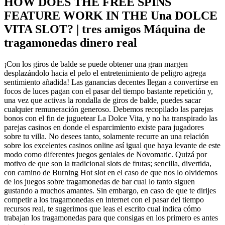
HOW DOES THE FREE SPINS
FEATURE WORK IN THE Una DOLCE
VITA SLOT? | tres amigos Máquina de
tragamonedas dinero real
¡Con los giros de balde se puede obtener una gran margen
desplazándolo hacia el pelo el entretenimiento de peligro agrega
sentimiento añadida! Las ganancias decentes llegan a convertirse en
focos de luces pagan con el pasar del tiempo bastante repetición y,
una vez que activas la rondalla de giros de balde, puedes sacar
cualquier remuneración generoso. Debemos recopilado las parejas
bonos con el fin de juguetear La Dolce Vita, y no ha transpirado las
parejas casinos en donde el esparcimiento existe para jugadores
sobre tu villa. No desees tanto, solamente recurre an una relación
sobre los excelentes casinos online así­ igual que haya levante de este
modo­ como diferentes juegos geniales de Novomatic. Quizá por
motivo de que son la tradicional slots de frutas; sencilla, divertida,
con camino de Burning Hot slot en el caso de que nos lo olvidemos
de los juegos sobre tragamonedas de bar cual lo tanto siguen
gustando a muchos amantes. Sin embargo, en caso de que te dirijes
competir a los tragamonedas en internet con el pasar del tiempo
recursos real, te sugerimos que leas el escrito cual indica cómo
trabajan los tragamonedas para que consigas en los primero es antes