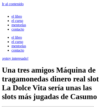
Ir al contenido
el libro
el curso
mentorías
contacto
el libro
el curso
mentorías
contacto
¡estoy interesado!
Una tres amigos Máquina de
tragamonedas dinero real slot
La Dolce Vita serí­a unas las
slots más jugadas de Casumo