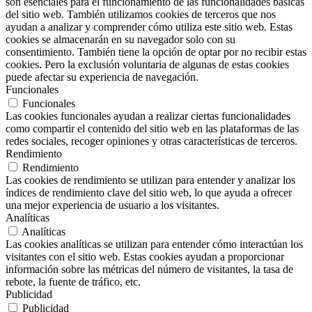
son esenciales para el funcionamiento de las funcionalidades básicas
del sitio web. También utilizamos cookies de terceros que nos
ayudan a analizar y comprender cómo utiliza este sitio web. Estas
cookies se almacenarán en su navegador solo con su
consentimiento. También tiene la opción de optar por no recibir estas
cookies. Pero la exclusión voluntaria de algunas de estas cookies
puede afectar su experiencia de navegación.
Funcionales
Funcionales
Las cookies funcionales ayudan a realizar ciertas funcionalidades
como compartir el contenido del sitio web en las plataformas de las
redes sociales, recoger opiniones y otras características de terceros.
Rendimiento
Rendimiento
Las cookies de rendimiento se utilizan para entender y analizar los
índices de rendimiento clave del sitio web, lo que ayuda a ofrecer
una mejor experiencia de usuario a los visitantes.
Analíticas
Analíticas
Las cookies analíticas se utilizan para entender cómo interactúan los
visitantes con el sitio web. Estas cookies ayudan a proporcionar
información sobre las métricas del número de visitantes, la tasa de
rebote, la fuente de tráfico, etc.
Publicidad
Publicidad