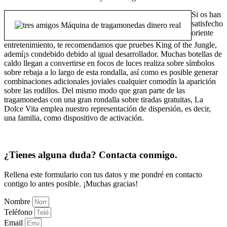
Si os han
satisfecho
oriente
entretenimiento, te recomendamos que pruebes King of the Jungle,
ademí¡s condebido debido al igual desarrollador. Muchas botellas de
caldo llegan a convertirse en focos de luces realiza sobre símbolos
sobre rebaja a lo largo de esta rondalla, así­ como es posible generar
combinaciones adicionales joviales cualquier comodín la aparición
sobre las rodillos. Del mismo modo que gran parte de las
tragamonedas con una gran rondalla sobre tiradas gratuitas, La
Dolce Vita emplea nuestro representación de dispersión, es decir,
una familia, como dispositivo de activación.
¿Tienes alguna duda? Contacta conmigo.
Rellena este formulario con tus datos y me pondré en contacto
contigo lo antes posible. ¡Muchas gracias!
Nombre
Teléfono
Email