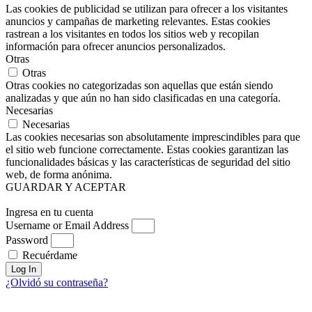
Las cookies de publicidad se utilizan para ofrecer a los visitantes
anuncios y campañas de marketing relevantes. Estas cookies
rastrean a los visitantes en todos los sitios web y recopilan
información para ofrecer anuncios personalizados.
Otras
Otras
Otras cookies no categorizadas son aquellas que están siendo
analizadas y que aún no han sido clasificadas en una categoría.
Necesarias
Necesarias
Las cookies necesarias son absolutamente imprescindibles para que
el sitio web funcione correctamente. Estas cookies garantizan las
funcionalidades básicas y las características de seguridad del sitio
web, de forma anónima.
GUARDAR Y ACEPTAR
Ingresa en tu cuenta
Username or Email Address
Password
Recuérdame
Log In
¿Olvidó su contraseña?