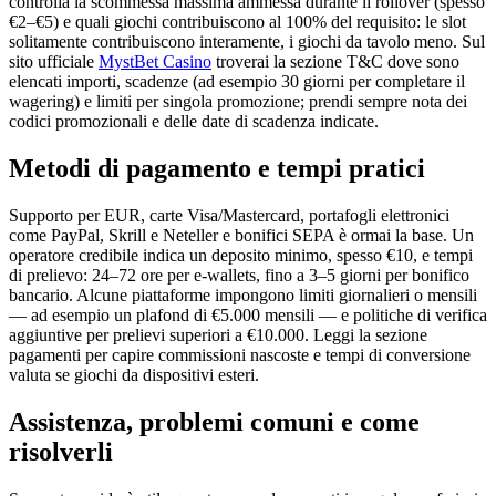
controlla la scommessa massima ammessa durante il rollover (spesso
€2–€5) e quali giochi contribuiscono al 100% del requisito: le slot
solitamente contribuiscono interamente, i giochi da tavolo meno. Sul
sito ufficiale
MystBet Casino
troverai la sezione T&C dove sono
elencati importi, scadenze (ad esempio 30 giorni per completare il
wagering) e limiti per singola promozione; prendi sempre nota dei
codici promozionali e delle date di scadenza indicate.
Metodi di pagamento e tempi pratici
Supporto per EUR, carte Visa/Mastercard, portafogli elettronici
come PayPal, Skrill e Neteller e bonifici SEPA è ormai la base. Un
operatore credibile indica un deposito minimo, spesso €10, e tempi
di prelievo: 24–72 ore per e-wallets, fino a 3–5 giorni per bonifico
bancario. Alcune piattaforme impongono limiti giornalieri o mensili
— ad esempio un plafond di €5.000 mensili — e politiche di verifica
aggiuntive per prelievi superiori a €10.000. Leggi la sezione
pagamenti per capire commissioni nascoste e tempi di conversione
valuta se giochi da dispositivi esteri.
Assistenza, problemi comuni e come
risolverli