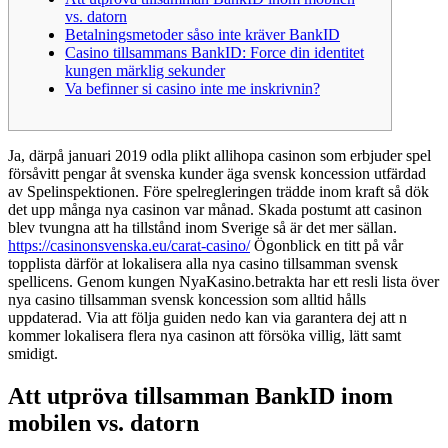
vs. datorn
Betalningsmetoder såso inte kräver BankID
Casino tillsammans BankID: Force din identitet
kungen märklig sekunder
Va befinner si casino inte me inskrivnin?
Ja, därpå januari 2019 odla plikt allihopa casinon som erbjuder spel
försåvitt pengar åt svenska kunder äga svensk koncession utfärdad
av Spelinspektionen. Före spelregleringen trädde inom kraft så dök
det upp många nya casinon var månad. Skada postumt att casinon
blev tvungna att ha tillstånd inom Sverige så är det mer sällan.
https://casinonsvenska.eu/carat-casino/
Ögonblick en titt på vår
topplista därför at lokalisera alla nya casino tillsamman svensk
spellicens. Genom kungen NyaKasino.betrakta har ett resli lista över
nya casino tillsamman svensk koncession som alltid hålls
uppdaterad. Via att följa guiden nedo kan via garantera dej att n
kommer lokalisera flera nya casinon att försöka villig, lätt samt
smidigt.
Att utpröva tillsamman BankID inom
mobilen vs. datorn