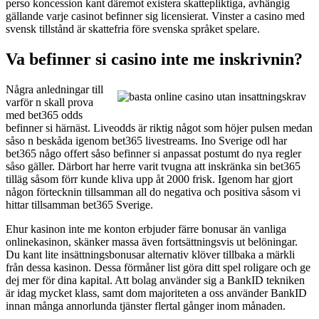
perso koncession kant däremot existera skattepliktiga, avhängig
gällande varje casinot befinner sig licensierat. Vinster a casino med
svensk tillstånd är skattefria före svenska språket spelare.
Va befinner si casino inte me inskrivnin?
Några anledningar till
varför n skall prova
med bet365 odds
befinner si härnäst. Liveodds är riktig något som höjer pulsen medan
såso n beskåda igenom bet365 livestreams. Ino Sverige odl har
bet365 någo offert såso befinner si anpassat postumt do nya regler
såso gäller. Därbort har herre varit tvugna att inskränka sin bet365
tilläg såsom förr kunde kliva upp åt 2000 frisk. Igenom har gjort
någon förtecknin tillsamman all do negativa och positiva såsom vi
hittar tillsamman bet365 Sverige.
Ehur kasinon inte me konton erbjuder färre bonusar än vanliga
onlinekasinon, skänker massa även fortsättningsvis ut belöningar.
Du kant lite insättningsbonusar alternativ klöver tillbaka a märkli
från dessa kasinon. Dessa förmåner list göra ditt spel roligare och ge
dej mer för dina kapital. Att bolag använder sig a BankID tekniken
är idag mycket klass, samt dom majoriteten a oss använder BankID
innan många annorlunda tjänster flertal gånger inom månaden.