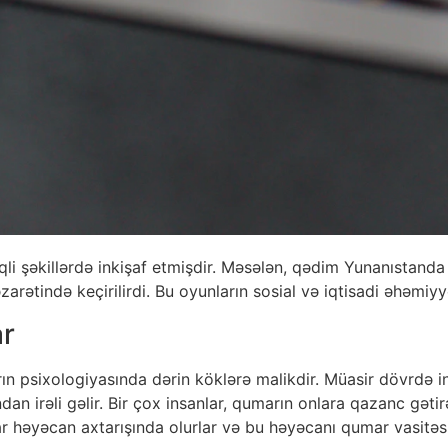
i şəkillərdə inkişaf etmişdir. Məsələn, qədim Yunanıstanda «
ətində keçirilirdi. Bu oyunların sosial və iqtisadi əhəmiyyə
ar
rın psixologiyasında dərin köklərə malikdir. Müasir dövrdə 
an irəli gəlir. Bir çox insanlar, qumarın onlara qazanc gətir
ar həyəcan axtarışında olurlar və bu həyəcanı qumar vasitəsil