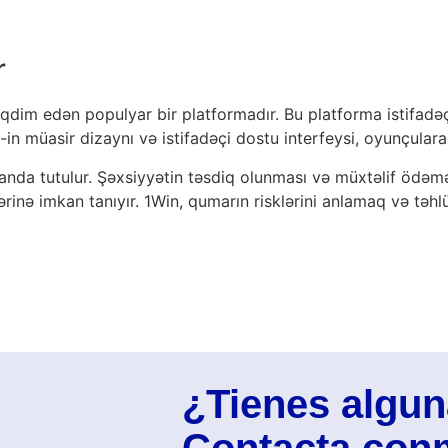
r
dim edən populyar bir platformadır. Bu platforma istifadəçi
n-in müasir dizaynı və istifadəçi dostu interfeysi, oyunçular
planda tutulur. Şəxsiyyətin təsdiq olunması və müxtəlif ödəm
ərinə imkan tanıyır. 1Win, qumarın risklərini anlamaq və tə
¿Tienes algu