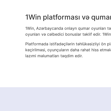
1Win platforması və quma
1Win, Azərbaycanda onlayn qumar oyunları təq
oyunları və cəlbedici bonuslar təklif edir. 1Wi
Platformada istifadəçilərin təhlükəsizliyi ön 
keçirilməsi, oyunçuların daha rahat hiss etməl
lazımi məlumatları təqdim edir.