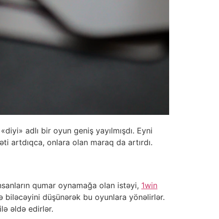
diyi» adlı bir oyun geniş yayılmışdı. Eyni
ti artdıqca, onlara olan maraq da artırdı.
insanların qumar oynamağa olan istəyi,
1win
ə biləcəyini düşünərək bu oyunlara yönəlirlər.
ə əldə edirlər.