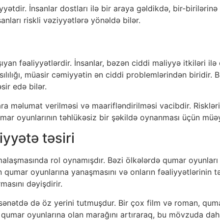
yyətdir. İnsanlar dostları ilə bir araya gəldikdə, bir-birilə
nları riskli vəziyyətlərə yönəldə bilər.
 fəaliyyətlərdir. İnsanlar, bəzən ciddi maliyyə itkiləri ilə q
lılığı, müasir cəmiyyətin ən ciddi problemlərindən biridir. Bu 
sir edə bilər.
ara məlumat verilməsi və maarifləndirilməsi vacibdir. Risklə
mar oyunlarının təhlükəsiz bir şəkildə oynanması üçün müə
yətə təsiri
alaşmasında rol oynamışdır. Bəzi ölkələrdə qumar oyunları so
n qumar oyunlarına yanaşmasını və onların fəaliyyətlərinin
masını dəyişdirir.
nətdə də öz yerini tutmuşdur. Bir çox film və roman, qumar
arın qumar oyunlarına olan marağını artıraraq, bu mövzuda da