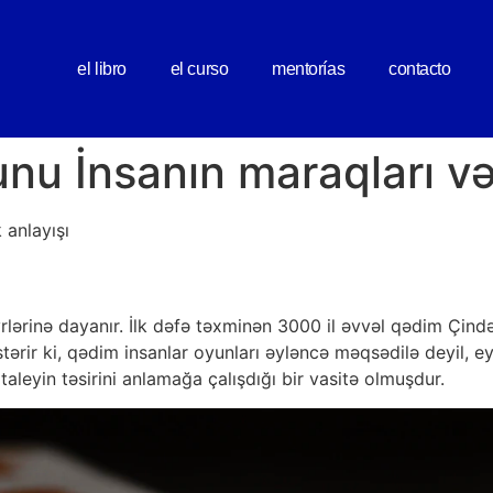
el libro
el curso
mentorías
contacto
u İnsanın maraqları və 
 anlayışı
rlərinə dayanır. İlk dəfə təxminən 3000 il əvvəl qədim Çin
stərir ki, qədim insanlar oyunları əyləncə məqsədilə deyil, 
 taleyin təsirini anlamağa çalışdığı bir vasitə olmuşdur.