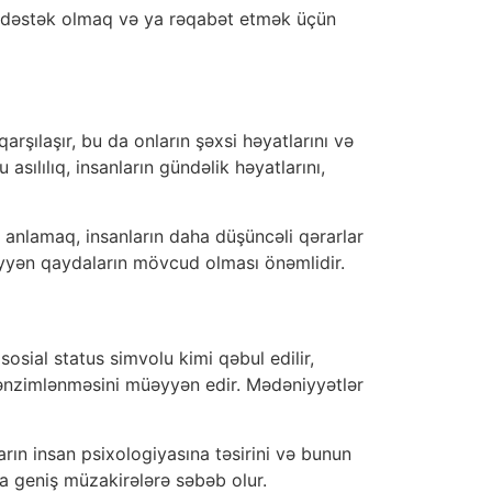
rinə dəstək olmaq və ya rəqabət etmək üçün
arşılaşır, bu da onların şəxsi həyatlarını və
asılılıq, insanların gündəlik həyatlarını,
ri anlamaq, insanların daha düşüncəli qərarlar
yyən qaydaların mövcud olması önəmlidir.
sial status simvolu kimi qəbul edilir,
 tənzimlənməsini müəyyən edir. Mədəniyyətlər
ın insan psixologiyasına təsirini və bunun
ha geniş müzakirələrə səbəb olur.