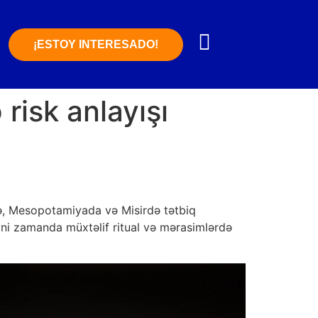
¡ESTOY INTERESADO!
risk anlayışı
də, Mesopotamiyada və Misirdə tətbiq
eyni zamanda müxtəlif ritual və mərasimlərdə