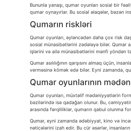
Bununla yanaşı, qumar oyunları sosial bir fəali
qumar oynayırlar. Bu sosial əlaqələr, bəzən insa
Qumarın riskləri
Qumar oyunları, əyləncədən daha çox risk daşıyan
sosial münasibətlərini zədələyə bilər. Qumar ası
işlərini və ailə münasibətlərini mənfi yöndən tə
Qumar asılılığının qarşısını almaq üçün, insanl
verməsinə kömək edə bilər. Eyni zamanda, qu
Qumar oyunlarının mədəniy
Qumar oyunları, müxtəlif mədəniyyətlərin form
bəzilərində isə qadağan olunur. Bu, cəmiyyəti
arasında fərqliliklər, qumarın qəbul olunma for
Qumar, eyni zamanda ədəbiyyat, kino və incəsə
nəticələrini izah edir. Bu cür əsərlər, insanl