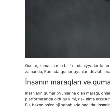
Qumar, zamanla müxtəlif mədəniyyətlərdə fərql
zamanda, Romada qumar oyunları dövlətin nəzar
İnsanın maraqları və qum
İnsanların qumar oyunlarına olan marağı, onla
platformasında olduğu kimi, risk alma arzusund
Bu, bəzən psixoloji səbəblərlə bağlıdır; insanl