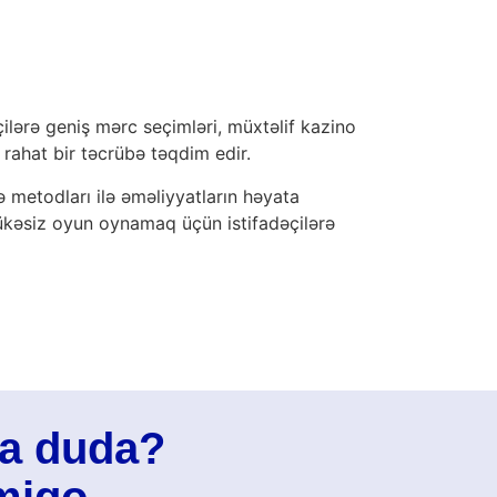
lərə geniş mərc seçimləri, müxtəlif kazino
a rahat bir təcrübə təqdim edir.
ə metodları ilə əməliyyatların həyata
hlükəsiz oyun oynamaq üçün istifadəçilərə
na duda?