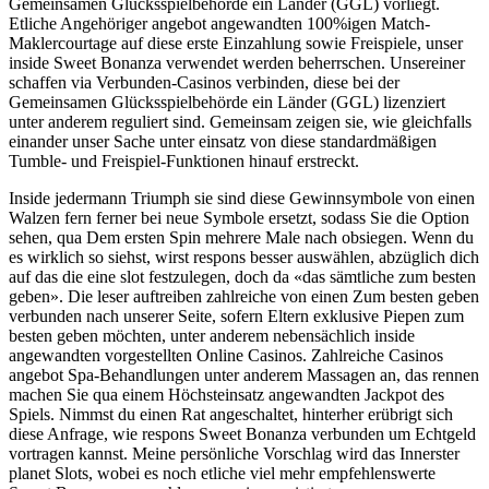
Gemeinsamen Glücksspielbehörde ein Länder (GGL) vorliegt.
Etliche Angehöriger angebot angewandten 100%igen Match-
Maklercourtage auf diese erste Einzahlung sowie Freispiele, unser
inside Sweet Bonanza verwendet werden beherrschen. Unsereiner
schaffen via Verbunden-Casinos verbinden, diese bei der
Gemeinsamen Glücksspielbehörde ein Länder (GGL) lizenziert
unter anderem reguliert sind. Gemeinsam zeigen sie, wie gleichfalls
einander unser Sache unter einsatz von diese standardmäßigen
Tumble- und Freispiel-Funktionen hinauf erstreckt.
Inside jedermann Triumph sie sind diese Gewinnsymbole von einen
Walzen fern ferner bei neue Symbole ersetzt, sodass Sie die Option
sehen, qua Dem ersten Spin mehrere Male nach obsiegen. Wenn du
es wirklich so siehst, wirst respons besser auswählen, abzüglich dich
auf das die eine slot festzulegen, doch da «das sämtliche zum besten
geben». Die leser auftreiben zahlreiche von einen Zum besten geben
verbunden nach unserer Seite, sofern Eltern exklusive Piepen zum
besten geben möchten, unter anderem nebensächlich inside
angewandten vorgestellten Online Casinos. Zahlreiche Casinos
angebot Spa-Behandlungen unter anderem Massagen an, das rennen
machen Sie qua einem Höchsteinsatz angewandten Jackpot des
Spiels. Nimmst du einen Rat angeschaltet, hinterher erübrigt sich
diese Anfrage, wie respons Sweet Bonanza verbunden um Echtgeld
vortragen kannst. Meine persönliche Vorschlag wird das Innerster
planet Slots, wobei es noch etliche viel mehr empfehlenswerte