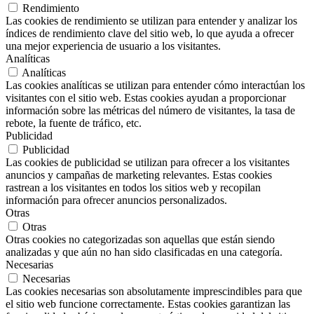
Rendimiento
Las cookies de rendimiento se utilizan para entender y analizar los
índices de rendimiento clave del sitio web, lo que ayuda a ofrecer
una mejor experiencia de usuario a los visitantes.
Analíticas
Analíticas
Las cookies analíticas se utilizan para entender cómo interactúan los
visitantes con el sitio web. Estas cookies ayudan a proporcionar
información sobre las métricas del número de visitantes, la tasa de
rebote, la fuente de tráfico, etc.
Publicidad
Publicidad
Las cookies de publicidad se utilizan para ofrecer a los visitantes
anuncios y campañas de marketing relevantes. Estas cookies
rastrean a los visitantes en todos los sitios web y recopilan
información para ofrecer anuncios personalizados.
Otras
Otras
Otras cookies no categorizadas son aquellas que están siendo
analizadas y que aún no han sido clasificadas en una categoría.
Necesarias
Necesarias
Las cookies necesarias son absolutamente imprescindibles para que
el sitio web funcione correctamente. Estas cookies garantizan las