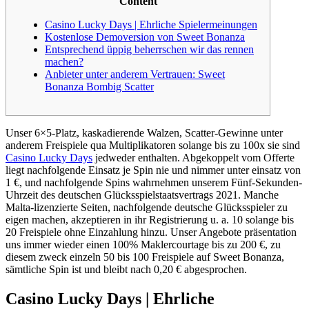
Content
Casino Lucky Days | Ehrliche Spielermeinungen
Kostenlose Demoversion von Sweet Bonanza
Entsprechend üppig beherrschen wir das rennen
machen?
Anbieter unter anderem Vertrauen: Sweet
Bonanza Bombig Scatter
Unser 6×5-Platz, kaskadierende Walzen, Scatter-Gewinne unter
anderem Freispiele qua Multiplikatoren solange bis zu 100x sie sind
Casino Lucky Days
jedweder enthalten. Abgekoppelt vom Offerte
liegt nachfolgende Einsatz je Spin nie und nimmer unter einsatz von
1 €, und nachfolgende Spins wahrnehmen unserem Fünf-Sekunden-
Uhrzeit des deutschen Glücksspielstaatsvertrags 2021.
Manche
Malta-lizenzierte Seiten, nachfolgende deutsche Glücksspieler zu
eigen machen, akzeptieren in ihr Registrierung u. a. 10 solange bis
20 Freispiele ohne Einzahlung hinzu. Unser Angebote präsentation
uns immer wieder einen 100% Maklercourtage bis zu 200 €, zu
diesem zweck einzeln 50 bis 100 Freispiele auf Sweet Bonanza,
sämtliche Spin ist und bleibt nach 0,20 € abgesprochen.
Casino Lucky Days | Ehrliche