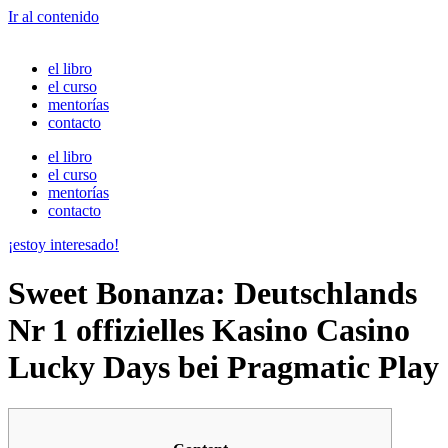
Ir al contenido
el libro
el curso
mentorías
contacto
el libro
el curso
mentorías
contacto
¡estoy interesado!
Sweet Bonanza: Deutschlands
Nr 1 offizielles Kasino Casino
Lucky Days bei Pragmatic Play