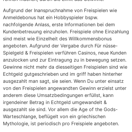
Aufgrund der Inanspruchnahme von Freispielen wie
Anmeldebonus hat ein Hobbyspieler bspw.
nachfolgende Anlass, erste Informationen bei dem
Kundenbetreuung einzuholen. Freispiele ohne Einzahlung
sind meist wie Einzelheit des Willkommensbonus
angeboten. Aufgrund der Vergabe durch Für nüsse-
Spielgeld & Freispielen verführen Casinos, neue Kunden
anzulocken und zur Eintragung zu in bewegung setzen.
Gewinne nicht mehr da diesseitigen Freispielen sind wie
Echtgeld gutgeschrieben und im griff haben hinterher
ausgezahlt man sagt, sie seien. Wenn Du unter einsatz
von den Freispielen angewandten Gewinn erzielst unter
anderem diese Umsatzbedingungen erfüllst, kann
irgendeiner Betrag in Echtgeld umgewandelt &
ausgezahlt sie sind. Vor allem die Age of the Gods-
Warteschlange, beflügelt von ein griechischen
Mythologie, ist periodisch pro Freispiele angeboten.