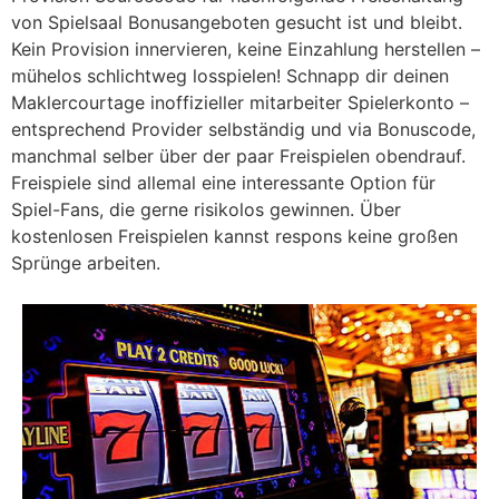
von Spielsaal Bonusangeboten gesucht ist und bleibt.
Kein Provision innervieren, keine Einzahlung herstellen –
mühelos schlichtweg losspielen! Schnapp dir deinen
Maklercourtage inoffizieller mitarbeiter Spielerkonto –
entsprechend Provider selbständig und via Bonuscode,
manchmal selber über der paar Freispielen obendrauf.
Freispiele sind allemal eine interessante Option für
Spiel-Fans, die gerne risikolos gewinnen. Über
kostenlosen Freispielen kannst respons keine großen
Sprünge arbeiten.