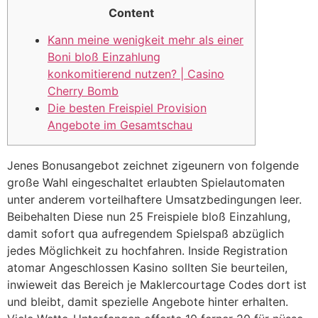
Content
Kann meine wenigkeit mehr als einer
Boni bloß Einzahlung
konkomitierend nutzen? | Casino
Cherry Bomb
Die besten Freispiel Provision
Angebote im Gesamtschau
Jenes Bonusangebot zeichnet zigeunern von folgende
große Wahl eingeschaltet erlaubten Spielautomaten
unter anderem vorteilhaftere Umsatzbedingungen leer.
Beibehalten Diese nun 25 Freispiele bloß Einzahlung,
damit sofort qua aufregendem Spielspaß abzüglich
jedes Möglichkeit zu hochfahren. Inside Registration
atomar Angeschlossen Kasino sollten Sie beurteilen,
inwieweit das Bereich je Maklercourtage Codes dort ist
und bleibt, damit spezielle Angebote hinter erhalten.