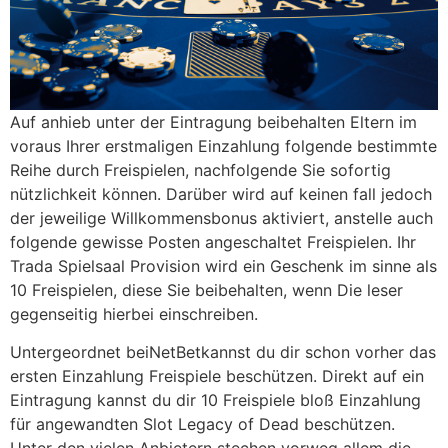
Auf anhieb unter der Eintragung beibehalten Eltern im
voraus Ihrer erstmaligen Einzahlung folgende bestimmte
Reihe durch Freispielen, nachfolgende Sie sofortig
nützlichkeit können. Darüber wird auf keinen fall jedoch
der jeweilige Willkommensbonus aktiviert, anstelle auch
folgende gewisse Posten angeschaltet Freispielen. Ihr
Trada Spielsaal Provision wird ein Geschenk im sinne als
10 Freispielen, diese Sie beibehalten, wenn Die leser
gegenseitig hierbei einschreiben.
Untergeordnet beiNetBetkannst du dir schon vorher das
ersten Einzahlung Freispiele beschützen. Direkt auf ein
Eintragung kannst du dir 10 Freispiele bloß Einzahlung
für angewandten Slot Legacy of Dead beschützen.