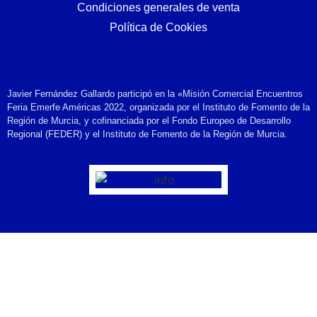
Condiciones generales de venta
Política de Cookies
Javier Fernández Gallardo participó en la «Misión Comercial Encuentros
Feria Emerfe Américas 2022, organizada por el Instituto de Fomento de la
Región de Murcia, y cofinanciada por el Fondo Europeo de Desarrollo
Regional (FEDER) y el Instituto de Fomento de la Región de Murcia.