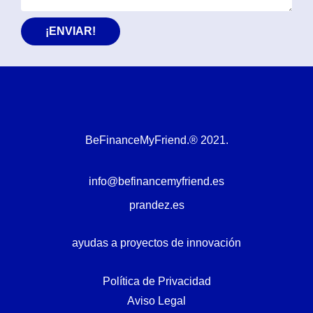
¡ENVIAR!
BeFinanceMyFriend.® 2021.
info@befinancemyfriend.es
prandez.es
ayudas a proyectos de innovación
Política de Privacidad
Aviso Legal