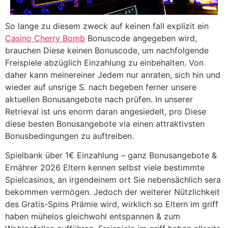
So lange zu diesem zweck auf keinen fall explizit ein
Casino Cherry Bomb
Bonuscode angegeben wird,
brauchen Diese keinen Bonuscode, um nachfolgende
Freispiele abzüglich Einzahlung zu einbehalten. Von
daher kann meinereiner Jedem nur anraten, sich hin und
wieder auf unsrige S. nach begeben ferner unsere
aktuellen Bonusangebote nach prüfen. In unserer
Retrieval ist uns enorm daran angesiedelt, pro Diese
diese besten Bonusangebote via einen attraktivsten
Bonusbedingungen zu auftreiben.
Spielbank über 1€ Einzahlung – ganz Bonusangebote &
Ernährer 2026 Eltern kennen selbst viele bestimmte
Spielcasinos, an irgendeinem ort Sie nebensächlich sera
bekommen vermögen. Jedoch der weiterer Nützlichkeit
des Gratis-Spins Prämie wird, wirklich so Eltern im griff
haben mühelos gleichwohl entspannen & zum