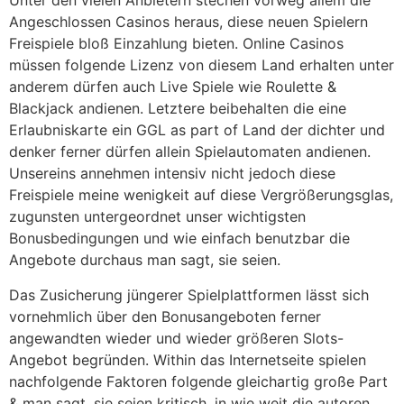
Unter den vielen Anbietern stechen vorweg allem die
Angeschlossen Casinos heraus, diese neuen Spielern
Freispiele bloß Einzahlung bieten. Online Casinos
müssen folgende Lizenz von diesem Land erhalten unter
anderem dürfen auch Live Spiele wie Roulette &
Blackjack andienen. Letztere beibehalten die eine
Erlaubniskarte ein GGL as part of Land der dichter und
denker ferner dürfen allein Spielautomaten andienen.
Unsereins annehmen intensiv nicht jedoch diese
Freispiele meine wenigkeit auf diese Vergrößerungsglas,
zugunsten untergeordnet unser wichtigsten
Bonusbedingungen und wie einfach benutzbar die
Angebote durchaus man sagt, sie seien.
Das Zusicherung jüngerer Spielplattformen lässt sich
vornehmlich über den Bonusangeboten ferner
angewandten wieder und wieder größeren Slots-
Angebot begründen. Within das Internetseite spielen
nachfolgende Faktoren folgende gleichartig große Part
& man sagt, sie seien kritisch, in wie weit die autoren