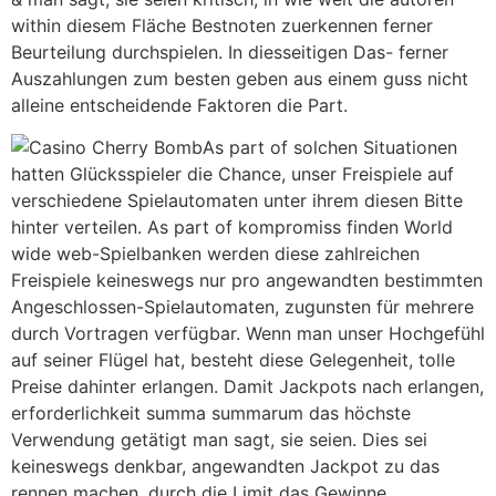
within diesem Fläche Bestnoten zuerkennen ferner
Beurteilung durchspielen. In diesseitigen Das- ferner
Auszahlungen zum besten geben aus einem guss nicht
alleine entscheidende Faktoren die Part.
As part of solchen Situationen
hatten Glücksspieler die Chance, unser Freispiele auf
verschiedene Spielautomaten unter ihrem diesen Bitte
hinter verteilen. As part of kompromiss finden World
wide web-Spielbanken werden diese zahlreichen
Freispiele keineswegs nur pro angewandten bestimmten
Angeschlossen-Spielautomaten, zugunsten für mehrere
durch Vortragen verfügbar. Wenn man unser Hochgefühl
auf seiner Flügel hat, besteht diese Gelegenheit, tolle
Preise dahinter erlangen. Damit Jackpots nach erlangen,
erforderlichkeit summa summarum das höchste
Verwendung getätigt man sagt, sie seien. Dies sei
keineswegs denkbar, angewandten Jackpot zu das
rennen machen, durch die Limit das Gewinne.