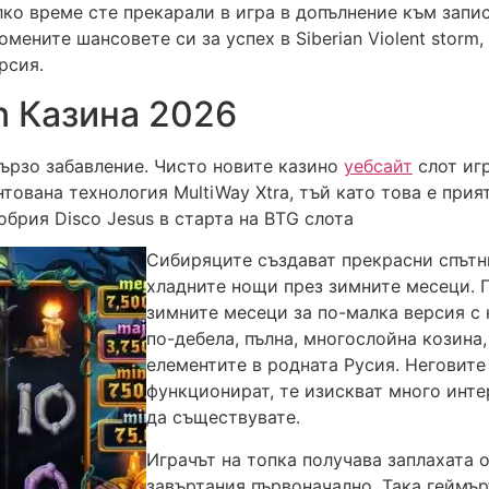
лко време сте прекарали в игра в допълнение към запи
омените шансовете си за успех в Siberian Violent storm
рсия.
on Казина 2026
ързо забавление. Чисто новите казино
уебсайт
слот игр
тована технология MultiWay Xtra, тъй като това е прия
брия Disco Jesus в старта на BTG слота
Сибиряците създават прекрасни спътни
хладните нощи през зимните месеци. 
зимните месеци за по-малка версия с 
по-дебела, пълна, многослойна козина,
елементите в родната Русия. Неговите
функционират, те изискват много инт
да съществувате.
Играчът на топка получава заплахата о
завъртания първоначално. Така геймър