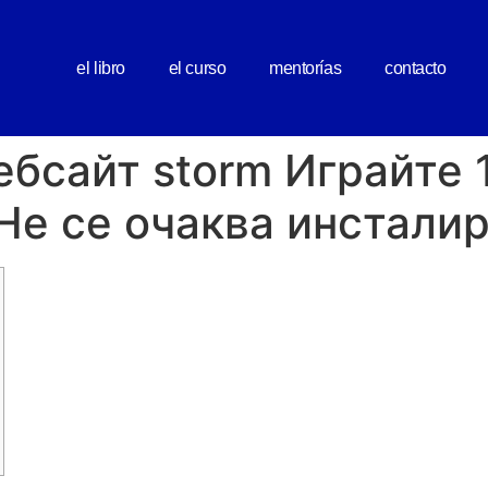
el libro
el curso
mentorías
contacto
 уебсайт storm Играйте
Не се очаква инсталир