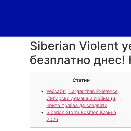
Siberian Violent
безплатно днес! 
Статии
Уебсайт | Larger than Existence
Сибирски домашни любимци,
които трябва да следвате
Siberian Storm Position Казина
2026