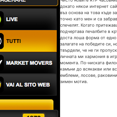
докато някои интернет са
въз основа на това къде з
точно като мен и са забра
спечелят. Когато притежав
подчертава печалбите в кр
доста лоша форма от едно
залагате на победите си, н
твърдели, че не ги пропуск
личната ми хармония в игр
момента. По-ниската фило
камъни до всякакви или в
емблеми, лосове, раковини
зимен мотив.