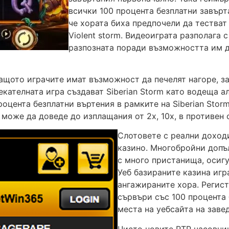
всички 100 процента безплатни завърт
че хората биха предпочели да тестват 
Violent storm. Видеоиграта разполага 
разпозната поради възможността им да
защото играчите имат възможност да печелят нагоре, з
кателната игра създават Siberian Storm като водеща ал
роцента безплатни въртения в рамките на Siberian Stor
оже да доведе до изплащания от 2x, 10x, в противен с
Слотовете с реални доходи
казино. Многобройни допъл
с много пристанища, осиг
Уеб базираните казина игра
ангажираните хора. Регист
сървъри със 100 процента
места на уебсайта на заве
Чисто новите RTP часовни