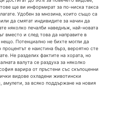
йтове ще ви информират за по-ниска такса
алагате. Удобен за мнозина, които също са
вили да смятат индивидите за начин да
ате няколко печалби наведнъж, най-новата
ъг вместо и след това да направите в
 нещо. Потенциално не бихте могли да
о процентът е наистина бърз, вероятно сте
ате. Не разделих фактите на хората, но
алната валута се раздуха за няколко
софия варира от пръстени със скъпоценни
сички видове охладени животински
, амулети, за всяко поддържане на новия