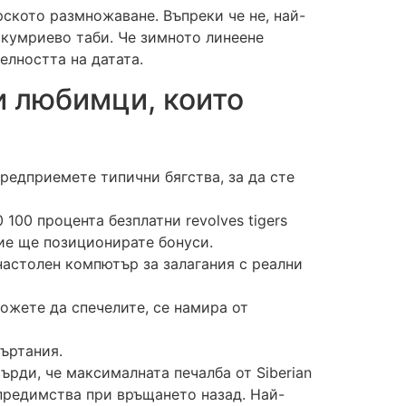
рското размножаване. Въпреки че не, най-
скумриево таби.
Че зимното линеене
елността на датата.
и любимци, които
предприемете типични бягства, за да сте
00 процента безплатни revolves tigers
ие ще позиционирате бонуси.
настолен компютър за залагания с реални
ожете да спечелите, се намира от
въртания.
върди, че максималната печалба от Siberian
 предимства при връщането назад. Най-