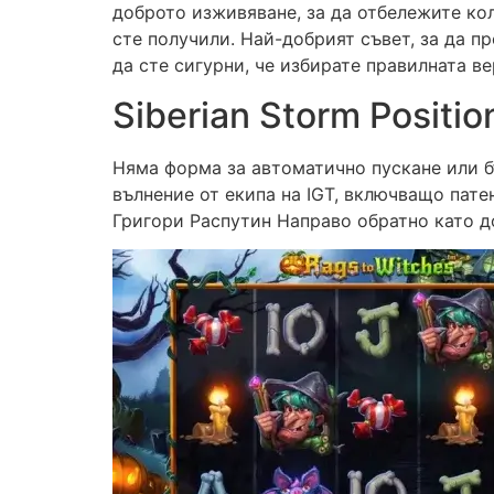
доброто изживяване, за да отбележите ко
сте получили. Най-добрият съвет, за да пр
да сте сигурни, че избирате правилната ве
Siberian Storm Positi
Няма форма за автоматично пускане или б
вълнение от екипа на IGT, включващо патен
Григори Распутин Направо обратно като до