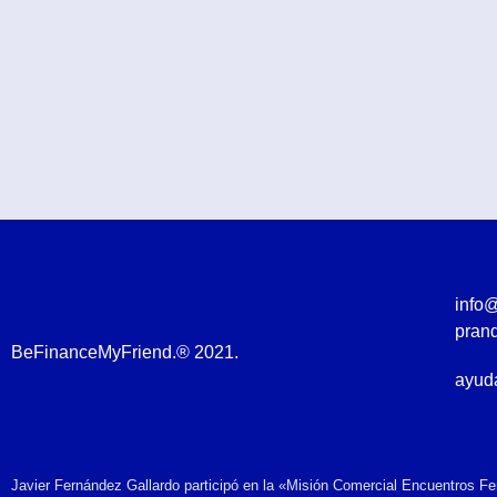
info
pran
BeFinanceMyFriend.® 2021.
ayuda
Javier Fernández Gallardo participó en la «Misión Comercial Encuentros F