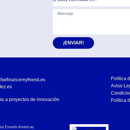
¡ENVIAR!
Política 
@befinancemyfriend.es
Aviso Le
dez.es
Condicio
s a proyectos de innovación
Política 
eria Emerfe Américas