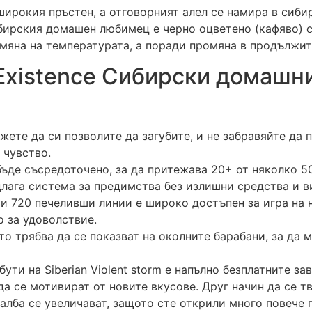
широкия пръстен, а отговорният алел се намира в сиби
ибирския домашен любимец е черно оцветено (кафяво) 
мяна на температурата, а поради промяна в продължит
n Existence Сибирски домашн
жете да си позволите да загубите, и не забравяйте да 
 чувство.
де съсредоточено, за да притежава 20+ от няколко 50 1
длага система за предимства без излишни средства и в
а и 720 печеливши линии е широко достъпен за игра на 
о за удоволствие.
о трябва да се показват на околните барабани, за да м
ути на Siberian Violent storm е напълно безплатните за
да се мотивират от новите вкусове. Друг начин да се т
чалба се увеличават, защото сте открили много повече