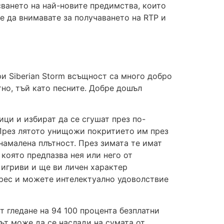
сването на най-новите предимства, които
, е да внимавате за получаването на RTP и
и Siberian Storm всъщност са много добро
тно, тъй като песните. Добре дошъл
ци и избират да се сгушат през по-
През лятото унищожи покритието им през
намалена плътност. През зимата те имат
 която предпазва нея или него от
 игриви и ще ви личен характер
ерес и можете интелектуално удоволствие
т гледане на 94 100 процента безплатни
ът може да се наслади на сумата от