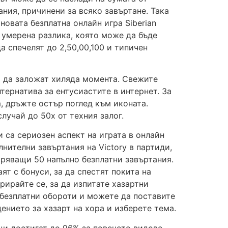
ания, причинени за всяко завъртане. Така
новата безплатна онлайн игра Siberian
с умерена разлика, която може да бъде
 спечелят до 2,50,00,100 и типичен
а да заложат хиляда момента. Свежите
тернатива за ентусиастите в интернет. За
m, дръжте остър поглед към иконата.
лучай до 50x от техния залог.
 са сериозен аспект на играта в онлайн
нителни завъртания на Victory в партиди,
уряващи 50 напълно безплатни завъртания.
ят с бонуси, за да спестят покита на
рирайте се, за да изпитате хазартни
 безплатни обороти и можете да поставите
дението за хазарт на хора и изберете тема.
ци достигат до 96% за повечето видове,