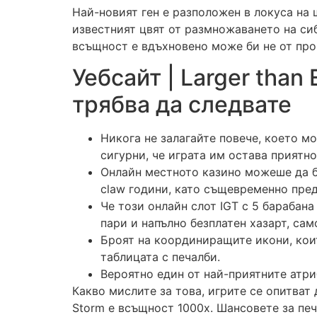
Най-новият ген е разположен в локуса на 
известният цвят от размножаването на с
всъщност е вдъхновено може би не от про
Уебсайт | Larger tha
трябва да следвате
Никога не залагайте повече, което мо
сигурни, че играта им остава приятно
Онлайн местното казино можеше да бъ
claw години, като същевременно пре
Че този онлайн слот IGT с 5 барабан
пари и напълно безплатен хазарт, сам
Броят на координиращите икони, коит
таблицата с печалби.
Вероятно един от най-приятните атриб
Какво мислите за това, игрите се опитват 
Storm е всъщност 1000x. Шансовете за пе