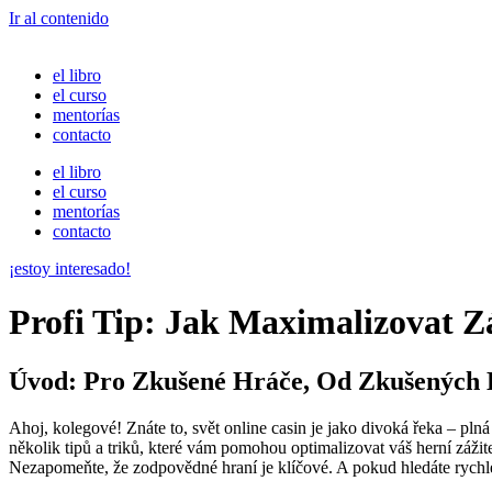
Ir al contenido
el libro
el curso
mentorías
contacto
el libro
el curso
mentorías
contacto
¡estoy interesado!
Profi Tip: Jak Maximalizovat Z
Úvod: Pro Zkušené Hráče, Od Zkušených
Ahoj, kolegové! Znáte to, svět online casin je jako divoká řeka – plná 
několik tipů a triků, které vám pomohou optimalizovat váš herní záži
Nezapomeňte, že zodpovědné hraní je klíčové. A pokud hledáte rychl