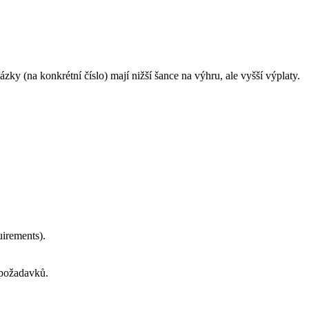
zky (na konkrétní číslo) mají nižší šance na výhru, ale vyšší výplaty.
uirements).
 požadavků.