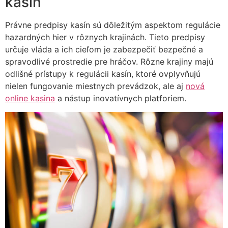
kasín
Právne predpisy kasín sú dôležitým aspektom regulácie
hazardných hier v rôznych krajinách. Tieto predpisy
určuje vláda a ich cieľom je zabezpečiť bezpečné a
spravodlivé prostredie pre hráčov. Rôzne krajiny majú
odlišné prístupy k regulácii kasín, ktoré ovplyvňujú
nielen fungovanie miestnych prevádzok, ale aj
nová
online kasina
a nástup inovatívnych platforiem.