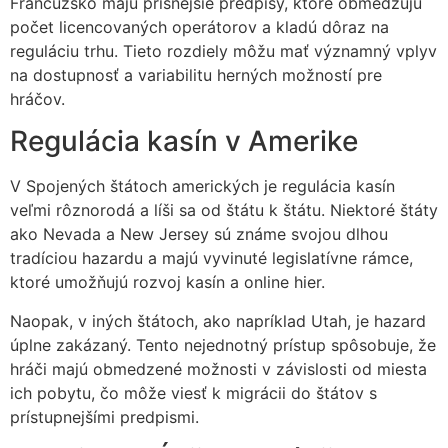
Francúzsko majú prísnejšie predpisy, ktoré obmedzujú
počet licencovaných operátorov a kladú dôraz na
reguláciu trhu. Tieto rozdiely môžu mať významný vplyv
na dostupnosť a variabilitu herných možností pre
hráčov.
Regulácia kasín v Amerike
V Spojených štátoch amerických je regulácia kasín
veľmi rôznorodá a líši sa od štátu k štátu. Niektoré štáty
ako Nevada a New Jersey sú známe svojou dlhou
tradíciou hazardu a majú vyvinuté legislatívne rámce,
ktoré umožňujú rozvoj kasín a online hier.
Naopak, v iných štátoch, ako napríklad Utah, je hazard
úplne zakázaný. Tento nejednotný prístup spôsobuje, že
hráči majú obmedzené možnosti v závislosti od miesta
ich pobytu, čo môže viesť k migrácii do štátov s
prístupnejšími predpismi.