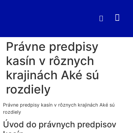
Právne predpisy
kasín v rôznych
krajinách Aké sú
rozdiely
Právne predpisy kasín v rôznych krajinách Aké sú
rozdiely
Úvod do právnych predpisov