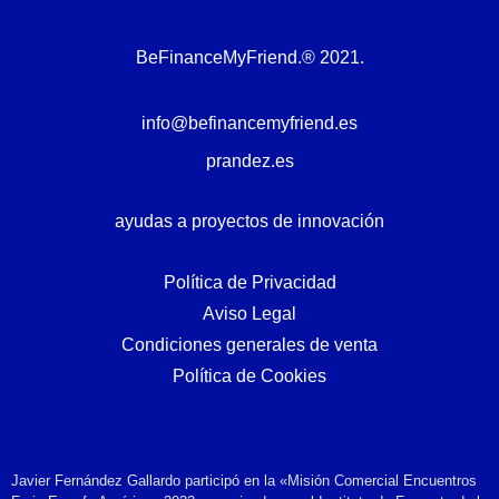
BeFinanceMyFriend.® 2021.
info@befinancemyfriend.es
prandez.es
ayudas a proyectos de innovación
Política de Privacidad
Aviso Legal
Condiciones generales de venta
Política de Cookies
Javier Fernández Gallardo participó en la «Misión Comercial Encuentros