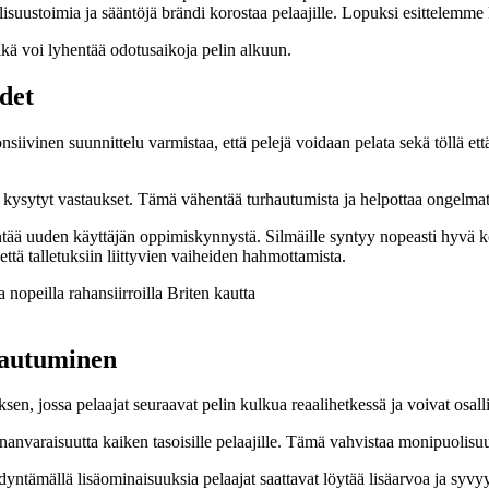
lisuustoimia ja sääntöjä brändi korostaa pelaajille. Lopuksi esittelemme
mikä voi lyhentää odotusaikoja pelin alkuun.
det
iivinen suunnittelu varmistaa, että pelejä voidaan pelata sekä töllä ett
n kysytyt vastaukset. Tämä vähentää turhautumista ja helpottaa ongelmati
nentää uuden käyttäjän oppimiskynnystä. Silmäille syntyy nopeasti hyvä
ttä talletuksiin liittyvien vaiheiden hahmottamista.
 nopeilla rahansiirroilla Briten kautta
rjautuminen
sen, jossa pelaajat seuraavat pelin kulkua reaalihetkessä ja voivat osalli
linnanvaraisuutta kaiken tasoisille pelaajille. Tämä vahvistaa monipuolis
ntämällä lisäominaisuuksia pelaajat saattavat löytää lisäarvoa ja syvyyttä