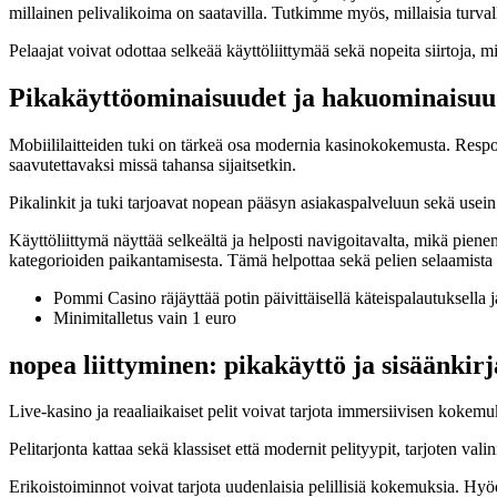
millainen pelivalikoima on saatavilla. Tutkimme myös, millaisia turval
Pelaajat voivat odottaa selkeää käyttöliittymää sekä nopeita siirtoja, 
Pikakäyttöominaisuudet ja hakuominaisuu
Mobiililaitteiden tuki on tärkeä osa modernia kasinokokemusta. Respons
saavutettavaksi missä tahansa sijaitsetkin.
Pikalinkit ja tuki tarjoavat nopean pääsyn asiakaspalveluun sekä usei
Käyttöliittymä näyttää selkeältä ja helposti navigoitavalta, mikä pie
kategorioiden paikantamisesta. Tämä helpottaa sekä pelien selaamista e
Pommi Casino räjäyttää potin päivittäisellä käteispalautuksella ja
Minimitalletus vain 1 euro
nopea liittyminen: pikakäyttö ja sisäänki
Live-kasino ja reaaliaikaiset pelit voivat tarjota immersiivisen kokemuk
Pelitarjonta kattaa sekä klassiset että modernit pelityypit, tarjoten va
Erikoistoiminnot voivat tarjota uudenlaisia pelillisiä kokemuksia. Hyödy