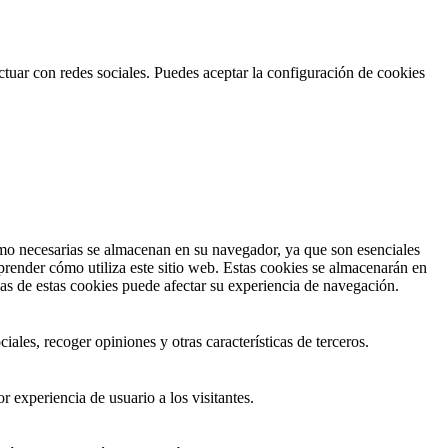
actuar con redes sociales. Puedes aceptar la configuración de cookies
 como necesarias se almacenan en su navegador, ya que son esenciales
prender cómo utiliza este sitio web. Estas cookies se almacenarán en
nas de estas cookies puede afectar su experiencia de navegación.
ales, recoger opiniones y otras características de terceros.
r experiencia de usuario a los visitantes.