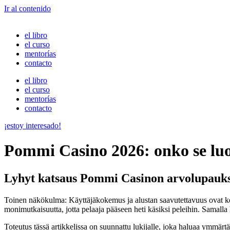
Ir al contenido
el libro
el curso
mentorías
contacto
el libro
el curso
mentorías
contacto
¡estoy interesado!
Pommi Casino 2026: onko se luo
Lyhyt katsaus Pommi Casinon arvolupauk
Toinen näkökulma: Käyttäjäkokemus ja alustan saavutettavuus ovat ke
monimutkaisuutta, jotta pelaaja pääseen heti käsiksi peleihin. Samalla
Toteutus tässä artikkelissa on suunnattu lukijalle, joka haluaa ymmär