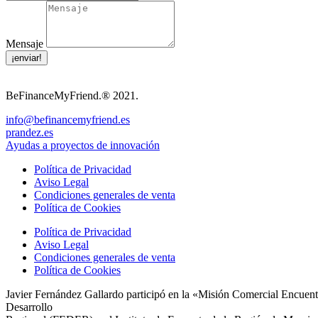
Mensaje
¡enviar!
BeFinanceMyFriend.® 2021.
info@befinancemyfriend.es
prandez.es
Ayudas a proyectos de innovación
Política de Privacidad
Aviso Legal
Condiciones generales de venta
Política de Cookies
Política de Privacidad
Aviso Legal
Condiciones generales de venta
Política de Cookies
Javier Fernández Gallardo participó en la «Misión Comercial Encuent
Desarrollo