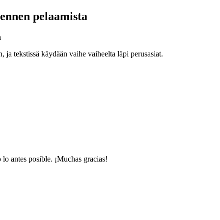
t ennen pelaamista
a
ja tekstissä käydään vaihe vaiheelta läpi perusasiat.
 lo antes posible. ¡Muchas gracias!