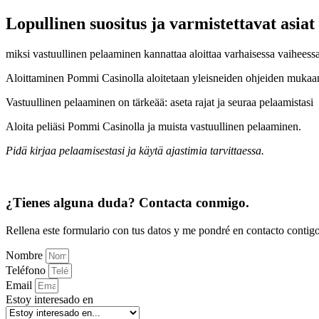
Lopullinen suositus ja varmistettavat asia
miksi vastuullinen pelaaminen kannattaa aloittaa varhaisessa vaiheess
Aloittaminen Pommi Casinolla aloitetaan yleisneiden ohjeiden mukaan, 
Vastuullinen pelaaminen on tärkeää: aseta rajat ja seuraa pelaamistasi
Aloita peliäsi Pommi Casinolla ja muista vastuullinen pelaaminen.
Pidä kirjaa pelaamisestasi ja käytä ajastimia tarvittaessa.
¿Tienes alguna duda? Contacta conmigo.
Rellena este formulario con tus datos y me pondré en contacto contigo
Nombre
Teléfono
Email
Estoy interesado en