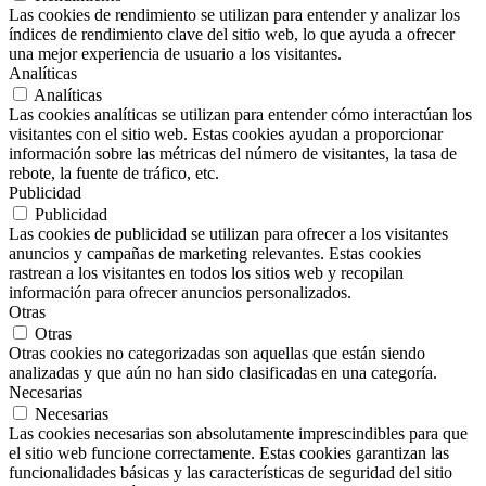
Las cookies de rendimiento se utilizan para entender y analizar los
índices de rendimiento clave del sitio web, lo que ayuda a ofrecer
una mejor experiencia de usuario a los visitantes.
Analíticas
Analíticas
Las cookies analíticas se utilizan para entender cómo interactúan los
visitantes con el sitio web. Estas cookies ayudan a proporcionar
información sobre las métricas del número de visitantes, la tasa de
rebote, la fuente de tráfico, etc.
Publicidad
Publicidad
Las cookies de publicidad se utilizan para ofrecer a los visitantes
anuncios y campañas de marketing relevantes. Estas cookies
rastrean a los visitantes en todos los sitios web y recopilan
información para ofrecer anuncios personalizados.
Otras
Otras
Otras cookies no categorizadas son aquellas que están siendo
analizadas y que aún no han sido clasificadas en una categoría.
Necesarias
Necesarias
Las cookies necesarias son absolutamente imprescindibles para que
el sitio web funcione correctamente. Estas cookies garantizan las
funcionalidades básicas y las características de seguridad del sitio