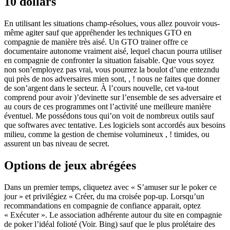
10 dollars
En utilisant les situations champ-résolues, vous allez pouvoir vous-
même agiter sauf que appréhender les techniques GTO en
compagnie de manière très aisé. Un GTO trainer offre ce
documentaire autonome vraiment aisé, lequel chacun pourra utiliser
en compagnie de confronter la situation faisable. Que vous soyez
non son’employez pas vrai, vous pourrez la boulot d’une entezndu
qui près de nos adversaires mien sont, , ! nous ne faites que donner
de son’argent dans le secteur. À l’cours nouvelle, cet va-tout
comprend pour avoir )’devinette sur l’ensemble de ses adversaire et
au cours de ces programmes ont l’activité une meilleure manière
éventuel. Me possédons tous qui’on voit de nombreux outils sauf
que softwares avec tentative. Les logiciels sont accordés aux besoins
milieu, comme la gestion de chemise volumineux , ! timides, ou
assurent un bas niveau de secret.
Options de jeux abrégées
Dans un premier temps, cliquetez avec « S’amuser sur le poker ce
jour » et privilégiez « Créer, du ma croisée pop-up. Lorsqu’un
recommandations en compagnie de confiance apparait, optez
« Exécuter ». Le association adhérente autour du site en compagnie
de poker l’idéal folioté (Voir. Bing) sauf que le plus prolétaire des