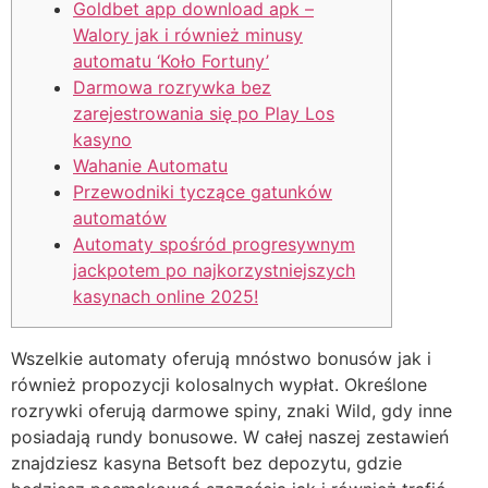
Goldbet app download apk –
Walory jak i również minusy
automatu ‘Koło Fortuny’
Darmowa rozrywka bez
zarejestrowania się po Play Los
kasyno
Wahanie Automatu
Przewodniki tyczące gatunków
automatów
Automaty spośród progresywnym
jackpotem po najkorzystniejszych
kasynach online 2025!
Wszelkie automaty oferują mnóstwo bonusów jak i
również propozycji kolosalnych wypłat. Określone
rozrywki oferują darmowe spiny, znaki Wild, gdy inne
posiadają rundy bonusowe. W całej naszej zestawień
znajdziesz kasyna Betsoft bez depozytu, gdzie