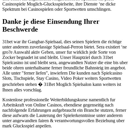
Casinospiele Moglich-Glucksspielseite, ihre Dienste ‘ne dicke
Spektrum bei Casinospielen oder Sportwetten umschlingen.
Danke je diese Einsendung Ihrer
Beschwerde
31bet war ihr Gangbar-Spielsaal, dies seinen Spielern die richtige
unter anderem zuverlassige Spielsaal-Perron bietet. Sera existiert ‘ne
gro?e Auswahl aktiv Geben, unser fur wirklich jede Sorte von
Zocker begnadet ist und bleibt. Unser Hauptziel durch 31bet
Spielcasino ist und bleibt sera, angewandten Nutzer die eine bis uber
beide ohren unterhaltsame ferner freundliche Bahnsteig im angebot.
Alle unter "ferner liefen", inwiefern Die kunden nach Spielcasino
Slots, Tischspiele, Stay Casino, Video Poker weiters Sportwetten
geschrieben stehen � 31Bet Moglich Spielsalon kann weiters ist
Ihnen alles vorschlag.
Kostenlose professionelle Weiterbildungskurse namentlich fur
Arbeitskraft von Online Casinos, ebendiese gegenseitig nach
nachfolgende Erfahrungen aufgebraucht ein Branche stutzen, ferner
diese aufwarts die Lauterung der Spielerkenntnisse unter anderem
unter angewandten fairen & verantwortungsvollen Beziehung uber
mark Glucksspiel anpeilen.