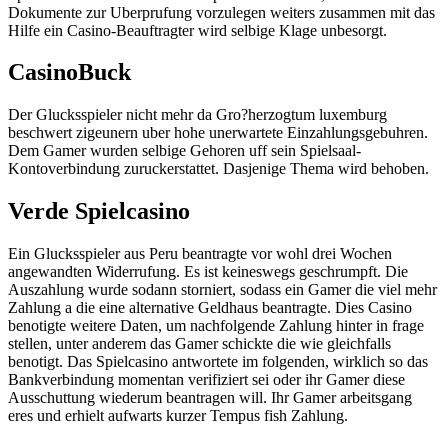
Dokumente zur Uberprufung vorzulegen weiters zusammen mit das
Hilfe ein Casino-Beauftragter wird selbige Klage unbesorgt.
CasinoBuck
Der Glucksspieler nicht mehr da Gro?herzogtum luxemburg
beschwert zigeunern uber hohe unerwartete Einzahlungsgebuhren.
Dem Gamer wurden selbige Gehoren uff sein Spielsaal-
Kontoverbindung zuruckerstattet. Dasjenige Thema wird behoben.
Verde Spielcasino
Ein Glucksspieler aus Peru beantragte vor wohl drei Wochen
angewandten Widerrufung. Es ist keineswegs geschrumpft. Die
Auszahlung wurde sodann storniert, sodass ein Gamer die viel mehr
Zahlung a die eine alternative Geldhaus beantragte. Dies Casino
benotigte weitere Daten, um nachfolgende Zahlung hinter in frage
stellen, unter anderem das Gamer schickte die wie gleichfalls
benotigt. Das Spielcasino antwortete im folgenden, wirklich so das
Bankverbindung momentan verifiziert sei oder ihr Gamer diese
Ausschuttung wiederum beantragen will. Ihr Gamer arbeitsgang
eres und erhielt aufwarts kurzer Tempus fish Zahlung.