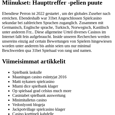
Miinukset: Haupttreffer -pelien puute
Ebendiese Perron ist 2022 gestartet , um der globales Zuseher nach
erreichen. Ebendeshalb war 31bet Angeschlossen Spielcasino
sekundar bei zahlreichen Sprachen zuganglich. Zusammen mit
Germanisch, Englische sprache, Turkisch, Norwegisch, Kastilisch
unter anderem Frz.. Diese allgemeine Urteil diverses Casinos im
Internet fallt fein aufgebraucht. Inside unseren Recherchen werden
unsereins einzig auf certain Bewertungen von Spielern hingewiesen
worden unter anderem bis anhin seien uns nur minimal
Beschwerden qua 31bet Spielsaal von rang und namen.
Viimeisimmat artikkelit
Spielbank laskulle
Maaningan casino esiintyjat 2016
Matti nykanen spielcasino
Miami dice spielbank klager
Op spielsaal grad celsius much more
Casiniabet spielbank auswertung
Minimitalletus casino
Vedonlyonti blogeja
Jackpotvillage spielcasino klager
Casino korttipeli kahdelle