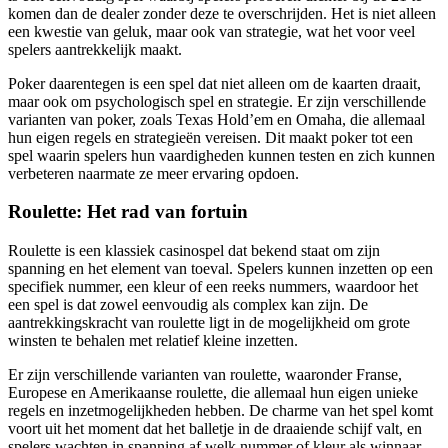
komen dan de dealer zonder deze te overschrijden. Het is niet alleen
een kwestie van geluk, maar ook van strategie, wat het voor veel
spelers aantrekkelijk maakt.
Poker daarentegen is een spel dat niet alleen om de kaarten draait,
maar ook om psychologisch spel en strategie. Er zijn verschillende
varianten van poker, zoals Texas Hold’em en Omaha, die allemaal
hun eigen regels en strategieën vereisen. Dit maakt poker tot een
spel waarin spelers hun vaardigheden kunnen testen en zich kunnen
verbeteren naarmate ze meer ervaring opdoen.
Roulette: Het rad van fortuin
Roulette is een klassiek casinospel dat bekend staat om zijn
spanning en het element van toeval. Spelers kunnen inzetten op een
specifiek nummer, een kleur of een reeks nummers, waardoor het
een spel is dat zowel eenvoudig als complex kan zijn. De
aantrekkingskracht van roulette ligt in de mogelijkheid om grote
winsten te behalen met relatief kleine inzetten.
Er zijn verschillende varianten van roulette, waaronder Franse,
Europese en Amerikaanse roulette, die allemaal hun eigen unieke
regels en inzetmogelijkheden hebben. De charme van het spel komt
voort uit het moment dat het balletje in de draaiende schijf valt, en
spelers wachten in spanning af welk nummer of kleur als winnaar