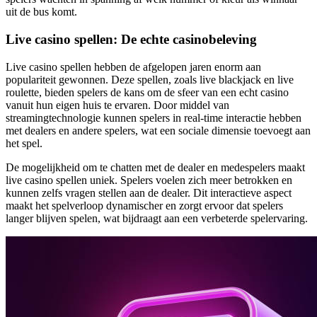
uit de bus komt.
Live casino spellen: De echte casinobeleving
Live casino spellen hebben de afgelopen jaren enorm aan
populariteit gewonnen. Deze spellen, zoals live blackjack en live
roulette, bieden spelers de kans om de sfeer van een echt casino
vanuit hun eigen huis te ervaren. Door middel van
streamingtechnologie kunnen spelers in real-time interactie hebben
met dealers en andere spelers, wat een sociale dimensie toevoegt aan
het spel.
De mogelijkheid om te chatten met de dealer en medespelers maakt
live casino spellen uniek. Spelers voelen zich meer betrokken en
kunnen zelfs vragen stellen aan de dealer. Dit interactieve aspect
maakt het spelverloop dynamischer en zorgt ervoor dat spelers
langer blijven spelen, wat bijdraagt aan een verbeterde spelervaring.