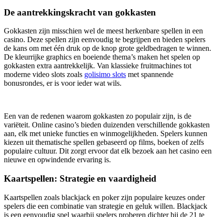
De aantrekkingskracht van gokkasten
Gokkasten zijn misschien wel de meest herkenbare spellen in een
casino. Deze spellen zijn eenvoudig te begrijpen en bieden spelers
de kans om met één druk op de knop grote geldbedragen te winnen.
De kleurrijke graphics en boeiende thema’s maken het spelen op
gokkasten extra aantrekkelijk. Van klassieke fruitmachines tot
moderne video slots zoals
golisimo slots
met spannende
bonusrondes, er is voor ieder wat wils.
Een van de redenen waarom gokkasten zo populair zijn, is de
variëteit. Online casino’s bieden duizenden verschillende gokkasten
aan, elk met unieke functies en winmogelijkheden. Spelers kunnen
kiezen uit thematische spellen gebaseerd op films, boeken of zelfs
populaire cultuur. Dit zorgt ervoor dat elk bezoek aan het casino een
nieuwe en opwindende ervaring is.
Kaartspellen: Strategie en vaardigheid
Kaartspellen zoals blackjack en poker zijn populaire keuzes onder
spelers die een combinatie van strategie en geluk willen. Blackjack
is een eenvoudig spel waarbij spelers proberen dichter bij de 21 te