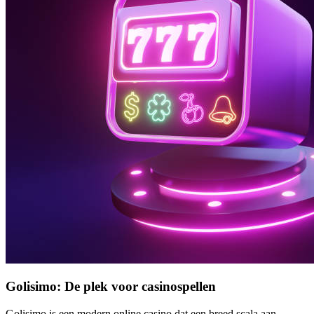
Golisimo: De plek voor casinospellen
Golisimo is een modern online casino dat een breed scala aan