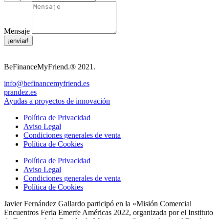
Mensaje
¡enviar!
BeFinanceMyFriend.® 2021.
info@befinancemyfriend.es
prandez.es
Ayudas a proyectos de innovación
Política de Privacidad
Aviso Legal
Condiciones generales de venta
Política de Cookies
Política de Privacidad
Aviso Legal
Condiciones generales de venta
Política de Cookies
Javier Fernández Gallardo participó en la «Misión Comercial
Encuentros Feria Emerfe Américas 2022, organizada por el Instituto