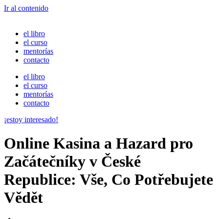
Ir al contenido
el libro
el curso
mentorías
contacto
el libro
el curso
mentorías
contacto
¡estoy interesado!
Online Kasina a Hazard pro
Začátečníky v České
Republice: Vše, Co Potřebujete
Vědět