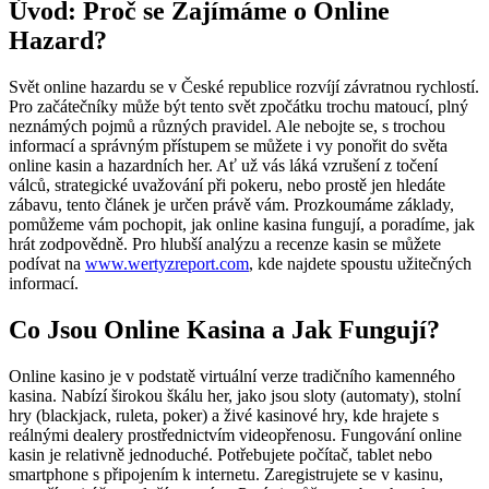
Úvod: Proč se Zajímáme o Online
Hazard?
Svět online hazardu se v České republice rozvíjí závratnou rychlostí.
Pro začátečníky může být tento svět zpočátku trochu matoucí, plný
neznámých pojmů a různých pravidel. Ale nebojte se, s trochou
informací a správným přístupem se můžete i vy ponořit do světa
online kasin a hazardních her. Ať už vás láká vzrušení z točení
válců, strategické uvažování při pokeru, nebo prostě jen hledáte
zábavu, tento článek je určen právě vám. Prozkoumáme základy,
pomůžeme vám pochopit, jak online kasina fungují, a poradíme, jak
hrát zodpovědně. Pro hlubší analýzu a recenze kasin se můžete
podívat na
www.wertyzreport.com
, kde najdete spoustu užitečných
informací.
Co Jsou Online Kasina a Jak Fungují?
Online kasino je v podstatě virtuální verze tradičního kamenného
kasina. Nabízí širokou škálu her, jako jsou sloty (automaty), stolní
hry (blackjack, ruleta, poker) a živé kasinové hry, kde hrajete s
reálnými dealery prostřednictvím videopřenosu. Fungování online
kasin je relativně jednoduché. Potřebujete počítač, tablet nebo
smartphone s připojením k internetu. Zaregistrujete se v kasinu,