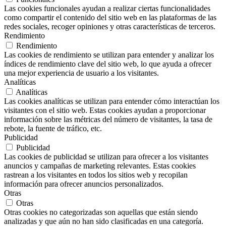
Las cookies funcionales ayudan a realizar ciertas funcionalidades
como compartir el contenido del sitio web en las plataformas de las
redes sociales, recoger opiniones y otras características de terceros.
Rendimiento
Rendimiento
Las cookies de rendimiento se utilizan para entender y analizar los
índices de rendimiento clave del sitio web, lo que ayuda a ofrecer
una mejor experiencia de usuario a los visitantes.
Analíticas
Analíticas
Las cookies analíticas se utilizan para entender cómo interactúan los
visitantes con el sitio web. Estas cookies ayudan a proporcionar
información sobre las métricas del número de visitantes, la tasa de
rebote, la fuente de tráfico, etc.
Publicidad
Publicidad
Las cookies de publicidad se utilizan para ofrecer a los visitantes
anuncios y campañas de marketing relevantes. Estas cookies
rastrean a los visitantes en todos los sitios web y recopilan
información para ofrecer anuncios personalizados.
Otras
Otras
Otras cookies no categorizadas son aquellas que están siendo
analizadas y que aún no han sido clasificadas en una categoría.