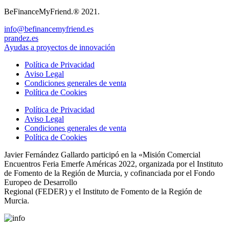
BeFinanceMyFriend.® 2021.
info@befinancemyfriend.es
prandez.es
Ayudas a proyectos de innovación
Política de Privacidad
Aviso Legal
Condiciones generales de venta
Política de Cookies
Política de Privacidad
Aviso Legal
Condiciones generales de venta
Política de Cookies
Javier Fernández Gallardo participó en la «Misión Comercial
Encuentros Feria Emerfe Américas 2022, organizada por el Instituto
de Fomento de la Región de Murcia, y cofinanciada por el Fondo
Europeo de Desarrollo
Regional (FEDER) y el Instituto de Fomento de la Región de
Murcia.