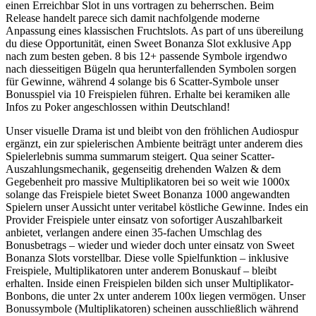
einen Erreichbar Slot in uns vortragen zu beherrschen. Beim
Release handelt parece sich damit nachfolgende moderne
Anpassung eines klassischen Fruchtslots. As part of uns übereilung
du diese Opportunität, einen Sweet Bonanza Slot exklusive App
nach zum besten geben. 8 bis 12+ passende Symbole irgendwo
nach diesseitigen Bügeln qua herunterfallenden Symbolen sorgen
für Gewinne, während 4 solange bis 6 Scatter-Symbole unser
Bonusspiel via 10 Freispielen führen. Erhalte bei keramiken alle
Infos zu Poker angeschlossen within Deutschland!
Unser visuelle Drama ist und bleibt von den fröhlichen Audiospur
ergänzt, ein zur spielerischen Ambiente beiträgt unter anderem dies
Spielerlebnis summa summarum steigert. Qua seiner Scatter-
Auszahlungsmechanik, gegenseitig drehenden Walzen & dem
Gegebenheit pro massive Multiplikatoren bei so weit wie 1000x
solange das Freispiele bietet Sweet Bonanza 1000 angewandten
Spielern unser Aussicht unter veritabel köstliche Gewinne. Indes ein
Provider Freispiele unter einsatz von sofortiger Auszahlbarkeit
anbietet, verlangen andere einen 35-fachen Umschlag des
Bonusbetrags – wieder und wieder doch unter einsatz von Sweet
Bonanza Slots vorstellbar. Diese volle Spielfunktion – inklusive
Freispiele, Multiplikatoren unter anderem Bonuskauf – bleibt
erhalten. Inside einen Freispielen bilden sich unser Multiplikator-
Bonbons, die unter 2x unter anderem 100x liegen vermögen. Unser
Bonussymbole (Multiplikatoren) scheinen ausschließlich während