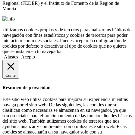
Regional (FEDER) y el Instituto de Fomento de la Región de
Murcia.
Utilizamos cookies propias y de terceros para analizar tus hábitos de
navegación con fines estadísticos y cookies de terceros para poder
interactuar con redes sociales. Puedes aceptar la configuración de
cookies por defecto o desactivar el tipo de cookies que no quieres
que se instalen en tu navegador.
Ajustes
Acepto
Cerrar
Resumen de privacidad
Este sitio web utiliza cookies para mejorar su experiencia mientras
navega por el sitio web. De las siguientes, las cookies que se
clasifican como necesarias se almacenan en su navegador, ya que
son esenciales para el funcionamiento de las funcionalidades básicas
del sitio web. También utilizamos cookies de terceros que nos
ayudan a analizar y comprender cómo utiliza este sitio web. Estas
cookies se almacenarán en su navegador solo con su