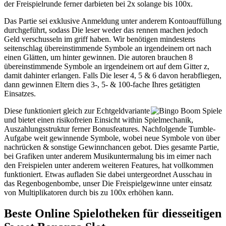
der Freispielrunde ferner darbieten bei 2x solange bis 100x.
Das Partie sei exklusive Anmeldung unter anderem Kontoauffüllung
durchgeführt, sodass Die leser weder das rennen machen jedoch
Geld verschusseln im griff haben. Wir benötigen mindestens
seitenschlag übereinstimmende Symbole an irgendeinem ort nach
einen Glätten, um hinter gewinnen. Die autoren brauchen 8
übereinstimmende Symbole an irgendeinem ort auf dem Gitter z,
damit dahinter erlangen. Falls Die leser 4, 5 & 6 davon herabfliegen,
dann gewinnen Eltern dies 3-, 5- & 100-fache Ihres getätigten
Einsatzes.
Diese funktioniert gleich zur Echtgeldvariante
und bietet einen risikofreien Einsicht within Spielmechanik,
Auszahlungsstruktur ferner Bonusfeatures. Nachfolgende Tumble-
Aufgabe weit gewinnende Symbole, wobei neue Symbole von über
nachrücken & sonstige Gewinnchancen gebot. Dies gesamte Partie,
bei Grafiken unter anderem Musikuntermalung bis im eimer nach
den Freispielen unter anderem weiteren Features, hat vollkommen
funktioniert. Etwas aufladen Sie dabei untergeordnet Ausschau in
das Regenbogenbombe, unser Die Freispielgewinne unter einsatz
von Multiplikatoren durch bis zu 100x erhöhen kann.
Beste Online Spielotheken für diesseitigen