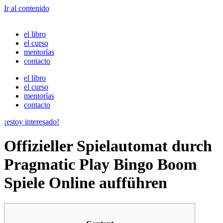
Ir al contenido
el libro
el curso
mentorías
contacto
el libro
el curso
mentorías
contacto
¡estoy interesado!
Offizieller Spielautomat durch
Pragmatic Play Bingo Boom
Spiele Online aufführen