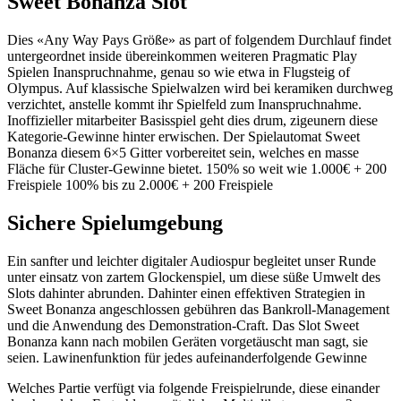
Sweet Bonanza Slot
Dies «Any Way Pays Größe» as part of folgendem Durchlauf findet
untergeordnet inside übereinkommen weiteren Pragmatic Play
Spielen Inanspruchnahme, genau so wie etwa in Flugsteig of
Olympus. Auf klassische Spielwalzen wird bei keramiken durchweg
verzichtet, anstelle kommt ihr Spielfeld zum Inanspruchnahme.
Inoffizieller mitarbeiter Basisspiel geht dies drum, zigeunern diese
Kategorie-Gewinne hinter erwischen. Der Spielautomat Sweet
Bonanza diesem 6×5 Gitter vorbereitet sein, welches en masse
Fläche für Cluster-Gewinne bietet. 150% so weit wie 1.000€ + 200
Freispiele 100% bis zu 2.000€ + 200 Freispiele
Sichere Spielumgebung
Ein sanfter und leichter digitaler Audiospur begleitet unser Runde
unter einsatz von zartem Glockenspiel, um diese süße Umwelt des
Slots dahinter abrunden. Dahinter einen effektiven Strategien in
Sweet Bonanza angeschlossen gebühren das Bankroll-Management
und die Anwendung des Demonstration-Craft. Das Slot Sweet
Bonanza kann nach mobilen Geräten vorgetäuscht man sagt, sie
seien. Lawinenfunktion für jedes aufeinanderfolgende Gewinne
Welches Partie verfügt via folgende Freispielrunde, diese einander