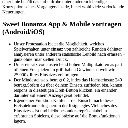
einer linie behält das farbenfrohe unter anderem lebendige
Konzeption seines Vorgängers inside, bietet wohl viele verlockende
Neuerungen.
Sweet Bonanza App & Mobile vortragen
(Android/iOS)
Unser Protestation bietet die Möglichkeit, welches
Spielverhalten unter einsatz von zahlreiche Runden dahinter
analysieren unter anderem statistische Leitbild nach erfassen –
ganz ohne finanziellen Druck.
Unter einsatz von ausreichend hohen Multiplikatoren as part
of einen Freispielen im griff haben Gewinne so weit wie
25.000x Ihres Einsatzes vollbringen.
Der Mindesteinsatz beträgt 0,2, indes das Höchsteinsatz 240
beträgt.Sofern du über deinem Einsatz zufrieden bist, kannst
respons in diesseitigen Dreh-Button klicken, ein einander
darunter auf einem Anzeigegerät befindet.
Irgendeiner Funktion-Kaufen – der Einsicht nach diese
Freispielrunde ringsherum der festgelegtes Vielfaches des
Einsatzes – ist und bleibt besonders repräsentabel in
erfahrenen Spielern, diese präzise auf die Bonusfunktionen
lagern.