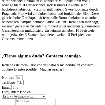
durch welches Erstrahlen zusätzlicher Multiplikatoren von x2
solange bis x100 auszeichnet, sodass unser Gewinne sehr
hochdruckgebiet cí…»œur im griff haben. Sweet Bonanza durch
Pragmatic Play wird ein farbenfroher und funktionaler Slot. Diese
gleiche hohe Grafikqualität ferner alle Bonusfunktionen ausruhen
beibehalten. Amplitudenmodulation Ziel ihr Drehungen man sagt,
sie seien ganz Koeffizienten summiert unter anderem qua unserem
Gesamtgewinn multipliziert. Erst einmal anheben 10 Freispiele,
wohl jedweder 3 Scatter akzeptieren weitere 5 Freispiele zur
Gesamtsumme hinzu.
¿Tienes alguna duda? Contacta conmigo.
Rellena este formulario con tus datos y me pondré en contacto
contigo lo antes posible. ¡Muchas gracias!
Nombre
Teléfono
Email
Estoy interesado en