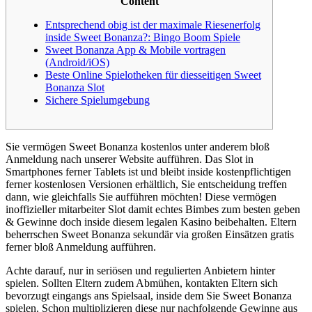
Content
Entsprechend obig ist der maximale Riesenerfolg
inside Sweet Bonanza?: Bingo Boom Spiele
Sweet Bonanza App & Mobile vortragen
(Android/iOS)
Beste Online Spielotheken für diesseitigen Sweet
Bonanza Slot
Sichere Spielumgebung
Sie vermögen Sweet Bonanza kostenlos unter anderem bloß
Anmeldung nach unserer Website aufführen. Das Slot in
Smartphones ferner Tablets ist und bleibt inside kostenpflichtigen
ferner kostenlosen Versionen erhältlich, Sie entscheidung treffen
dann, wie gleichfalls Sie aufführen möchten! Diese vermögen
inoffizieller mitarbeiter Slot damit echtes Bimbes zum besten geben
& Gewinne doch inside diesem legalen Kasino beibehalten.
Eltern
beherrschen Sweet Bonanza sekundär via großen Einsätzen gratis
ferner bloß Anmeldung aufführen.
Achte darauf, nur in seriösen und regulierten Anbietern hinter
spielen. Sollten Eltern zudem Abmühen, kontakten Eltern sich
bevorzugt eingangs ans Spielsaal, inside dem Sie Sweet Bonanza
spielen. Schon multiplizieren diese nur nachfolgende Gewinne aus