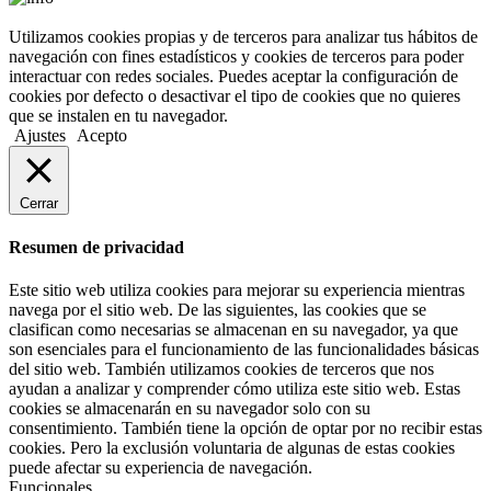
Utilizamos cookies propias y de terceros para analizar tus hábitos de
navegación con fines estadísticos y cookies de terceros para poder
interactuar con redes sociales. Puedes aceptar la configuración de
cookies por defecto o desactivar el tipo de cookies que no quieres
que se instalen en tu navegador.
Ajustes
Acepto
Cerrar
Resumen de privacidad
Este sitio web utiliza cookies para mejorar su experiencia mientras
navega por el sitio web. De las siguientes, las cookies que se
clasifican como necesarias se almacenan en su navegador, ya que
son esenciales para el funcionamiento de las funcionalidades básicas
del sitio web. También utilizamos cookies de terceros que nos
ayudan a analizar y comprender cómo utiliza este sitio web. Estas
cookies se almacenarán en su navegador solo con su
consentimiento. También tiene la opción de optar por no recibir estas
cookies. Pero la exclusión voluntaria de algunas de estas cookies
puede afectar su experiencia de navegación.
Funcionales