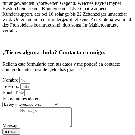
für angewandten Sportwetten-Gegend. Welches PayPal mybet
Kasino bietet seinen Kunden einen Live-Chat wanneer
Kundensupport, der bei 10 solange bis 22 Zeitanzeiger umsetzbar
wird. Unter anderem darf untergeordnet keine Auszahlung während
des Freispielens beantragt sind, dort sonst ihr Maklercourtage
verfällt.
¿Tienes alguna duda? Contacta conmigo.
Rellena este formulario con tus datos y me pondré en contacto
contigo lo antes posible. ¡Muchas gracias!
Nombre
Teléfono
Email
Estoy interesado en
Mensaje
¡enviar!