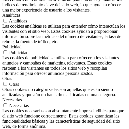
índices de rendimiento clave del sitio web, lo que ayuda a ofrecer
una mejor experiencia de usuario a los visitantes.
Analíticas
Analíticas
Las cookies analíticas se utilizan para entender cómo interactúan los
visitantes con el sitio web. Estas cookies ayudan a proporcionar
información sobre las métricas del número de visitantes, la tasa de
rebote, la fuente de tráfico, etc.
Publicidad
Publicidad
Las cookies de publicidad se utilizan para ofrecer a los visitantes
anuncios y campañas de marketing relevantes. Estas cookies
rastrean a los visitantes en todos los sitios web y recopilan
información para ofrecer anuncios personalizados.
Otras
Otras
Otras cookies no categorizadas son aquellas que están siendo
analizadas y que aún no han sido clasificadas en una categoría.
Necesarias
Necesarias
Las cookies necesarias son absolutamente imprescindibles para que
el sitio web funcione correctamente. Estas cookies garantizan las
funcionalidades básicas y las características de seguridad del sitio
web, de forma anónima.