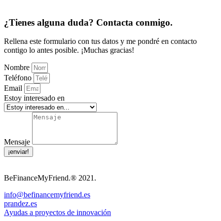
¿Tienes alguna duda? Contacta conmigo.
Rellena este formulario con tus datos y me pondré en contacto
contigo lo antes posible. ¡Muchas gracias!
Nombre
Teléfono
Email
Estoy interesado en
Mensaje
¡enviar!
BeFinanceMyFriend.® 2021.
info@befinancemyfriend.es
prandez.es
Ayudas a proyectos de innovación