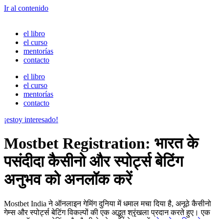
Ir al contenido
el libro
el curso
mentorías
contacto
el libro
el curso
mentorías
contacto
¡estoy interesado!
Mostbet Registration: भारत के
पसंदीदा कैसीनो और स्पोर्ट्स बेटिंग
अनुभव को अनलॉक करें
Mostbet India ने ऑनलाइन गेमिंग दुनिया में धमाल मचा दिया है, अनूठे कैसीनो
गेम्स और स्पोर्ट्स बेटिंग विकल्पों की एक अद्भुत श्रृंखला प्रदान करते हुए। एक