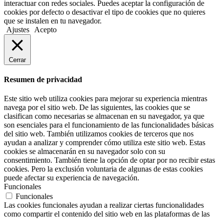
interactuar con redes sociales. Puedes aceptar la configuración de
cookies por defecto o desactivar el tipo de cookies que no quieres
que se instalen en tu navegador.
Ajustes
Acepto
Cerrar
Resumen de privacidad
Este sitio web utiliza cookies para mejorar su experiencia mientras
navega por el sitio web. De las siguientes, las cookies que se
clasifican como necesarias se almacenan en su navegador, ya que
son esenciales para el funcionamiento de las funcionalidades básicas
del sitio web. También utilizamos cookies de terceros que nos
ayudan a analizar y comprender cómo utiliza este sitio web. Estas
cookies se almacenarán en su navegador solo con su
consentimiento. También tiene la opción de optar por no recibir estas
cookies. Pero la exclusión voluntaria de algunas de estas cookies
puede afectar su experiencia de navegación.
Funcionales
Funcionales
Las cookies funcionales ayudan a realizar ciertas funcionalidades
como compartir el contenido del sitio web en las plataformas de las