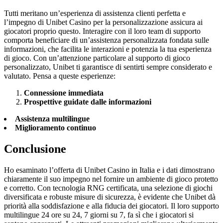
Tutti meritano un’esperienza di assistenza clienti perfetta e
l’impegno di Unibet Casino per la personalizzazione assicura ai
giocatori proprio questo. Interagire con il loro team di supporto
comporta beneficiare di un’assistenza personalizzata fondata sulle
informazioni, che facilita le interazioni e potenzia la tua esperienza
di gioco. Con un’attenzione particolare al supporto di gioco
personalizzato, Unibet ti garantisce di sentirti sempre considerato e
valutato. Pensa a queste esperienze:
Connessione immediata
Prospettive guidate dalle informazioni
Assistenza multilingue
Miglioramento continuo
Conclusione
Ho esaminato l’offerta di Unibet Casino in Italia e i dati dimostrano
chiaramente il suo impegno nel fornire un ambiente di gioco protetto
e corretto. Con tecnologia RNG certificata, una selezione di giochi
diversificata e robuste misure di sicurezza, è evidente che Unibet dà
priorità alla soddisfazione e alla fiducia dei giocatori. Il loro supporto
multilingue 24 ore su 24, 7 giorni su 7, fa sì che i giocatori si