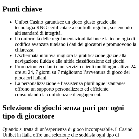
Punti chiave
Unibet Casino garantisce un gioco giusto grazie alla
tecnologia RNG certificata e a controlli regolari, sostenendo
alti standard di integrità.
Il conformità delle regolamentazioni italiane e la tecnologia di
codifica avanzata tutelano i dati dei giocatori e promuovono la
chiarezza.
L’schermata intuitiva migliora la gratificazione grazie alla
navigazione fluida e alla nitida classificazione dei giochi.
Promozioni eccitanti e un servizio clienti multilingue attivo 24
ore su 24, 7 giorni su 7 migliorano l’avventura di gioco dei
giocatori italiani.
La personalizzazione e l’assistenza plurilingue istantanea
offrono un supporto personalizzato ed efficiente,
consolidando la confidenza e il engagement.
Selezione di giochi senza pari per ogni
tipo di giocatore
Quando si tratta di un’esperienza di gioco incomparabile, il Casinò
Unibet in Italia offre una selezione che soddisfa ogni tipo di