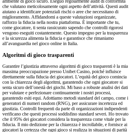
ambiente di gioco sicuro. Eseguo regolarmente audit di conformità
che valutano meticolosamente ogni aspetto dell’attività. Questi audit
aiutano a identificare potenziali rischi o aree che necessitano di
miglioramento. Affidandomi a queste valutazioni organizzate,
rafforzo la fiducia nella nostra piattaforma. È importante che tu,
come giocatore, ti senta rassicurato sapendo che controlli rigorosi
vengono eseguiti costantemente. Questo impegno per la trasparenza
e la sicurezza alimenta la fiducia e garantisce che rimaniamo
all’avanguardia nel gioco online in Italia.
Algoritmi di gioco trasparenti
Garantire l’giustizia attraverso algoritmi di gioco trasparenti è la mia
massima preoccupazione presso Unibet Casino, poiché influisce
direttamente sulla fiducia dei giocatori. L’equità del gioco comincia
con la chiarezza degli algoritmi, garantendo che ogni giocatore si
senta sicuro dell’onestà dei giochi. Mi baso a robuste analisi dei dati
per valutare e perfezionare continuamente i nostri processi,
garantendo esiti equi. Adottiamo metodi standard del campo, come i
generatori di numeri random (RNG), per assicurare incertezza ed
giustizia. Controlli frequenti da parte di organizzazioni indipendenti
verificano che questi processi soddisfino standard severi. Ho trovato
che il 95% dei giocatori considera la trasparenza come vitale per la
fiducia. Il mio dedizione per la chiarezza è incrollabile, e fornisce ai
giocatori la certezza che ogni gioco si realizza in situazioni di parità