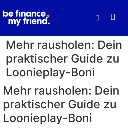
Mehr rausholen: Dein
praktischer Guide zu
Loonieplay-Boni
Mehr rausholen: Dein
praktischer Guide zu
Loonieplay-Boni