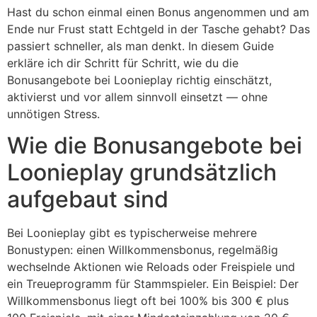
Hast du schon einmal einen Bonus angenommen und am
Ende nur Frust statt Echtgeld in der Tasche gehabt? Das
passiert schneller, als man denkt. In diesem Guide
erkläre ich dir Schritt für Schritt, wie du die
Bonusangebote bei Loonieplay richtig einschätzt,
aktivierst und vor allem sinnvoll einsetzt — ohne
unnötigen Stress.
Wie die Bonusangebote bei
Loonieplay grundsätzlich
aufgebaut sind
Bei Loonieplay gibt es typischerweise mehrere
Bonustypen: einen Willkommensbonus, regelmäßig
wechselnde Aktionen wie Reloads oder Freispiele und
ein Treueprogramm für Stammspieler. Ein Beispiel: Der
Willkommensbonus liegt oft bei 100% bis 300 € plus