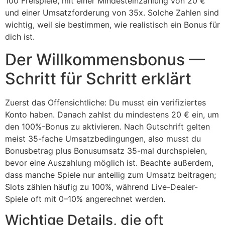
100 Freispiele, mit einer Mindesteinzahlung von 20 €
und einer Umsatzforderung von 35x. Solche Zahlen sind
wichtig, weil sie bestimmen, wie realistisch ein Bonus für
dich ist.
Der Willkommensbonus —
Schritt für Schritt erklärt
Zuerst das Offensichtliche: Du musst ein verifiziertes
Konto haben. Danach zahlst du mindestens 20 € ein, um
den 100%-Bonus zu aktivieren. Nach Gutschrift gelten
meist 35-fache Umsatzbedingungen, also musst du
Bonusbetrag plus Bonusumsatz 35-mal durchspielen,
bevor eine Auszahlung möglich ist. Beachte außerdem,
dass manche Spiele nur anteilig zum Umsatz beitragen;
Slots zählen häufig zu 100%, während Live-Dealer-
Spiele oft mit 0–10% angerechnet werden.
Wichtige Details, die oft