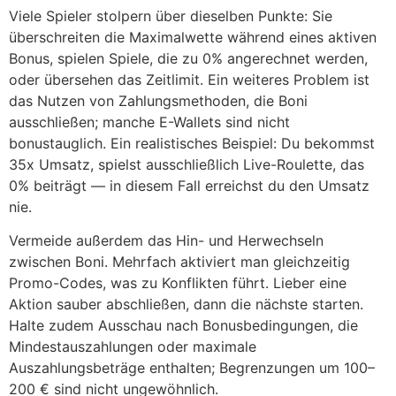
Viele Spieler stolpern über dieselben Punkte: Sie
überschreiten die Maximalwette während eines aktiven
Bonus, spielen Spiele, die zu 0% angerechnet werden,
oder übersehen das Zeitlimit. Ein weiteres Problem ist
das Nutzen von Zahlungsmethoden, die Boni
ausschließen; manche E-Wallets sind nicht
bonustauglich. Ein realistisches Beispiel: Du bekommst
35x Umsatz, spielst ausschließlich Live-Roulette, das
0% beiträgt — in diesem Fall erreichst du den Umsatz
nie.
Vermeide außerdem das Hin- und Herwechseln
zwischen Boni. Mehrfach aktiviert man gleichzeitig
Promo-Codes, was zu Konflikten führt. Lieber eine
Aktion sauber abschließen, dann die nächste starten.
Halte zudem Ausschau nach Bonusbedingungen, die
Mindestauszahlungen oder maximale
Auszahlungsbeträge enthalten; Begrenzungen um 100–
200 € sind nicht ungewöhnlich.