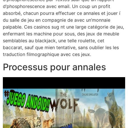
d’phosphorescence avec email. Un coup un profit
absorbé, chacun pourra effectuer ce annales et jouer í
du salle de jeu en compagnie de avec un’monnaie
palpable. Ces casinos sug nt une large catégorie de jeu,
enfermant les machine pour sous, des jeux de meuble
semblables au blackjack, une telle roulette, cet
baccarat, sauf que mien tentative, sans oublier les les
traduction filmographique avec ces jeux.
Processus pour annales