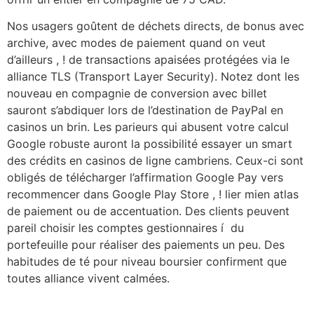
Nos usagers goûtent de déchets directs, de bonus avec
archive, avec modes de paiement quand on veut
d’ailleurs , ! de transactions apaisées protégées via le
alliance TLS (Transport Layer Security). Notez dont les
nouveau en compagnie de conversion avec billet
sauront s’abdiquer lors de l’destination de PayPal en
casinos un brin. Les parieurs qui abusent votre calcul
Google robuste auront la possibilité essayer un smart
des crédits en casinos de ligne cambriens. Ceux-ci sont
obligés de télécharger l’affirmation Google Pay vers
recommencer dans Google Play Store , ! lier mien atlas
de paiement ou de accentuation. Des clients peuvent
pareil choisir les comptes gestionnaires í du
portefeuille pour réaliser des paiements un peu. Des
habitudes de té pour niveau boursier confirment que
toutes alliance vivent calmées.