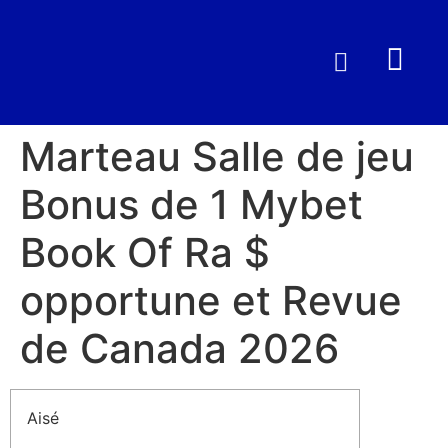
Marteau Salle de jeu
Bonus de 1 Mybet
Book Of Ra $
opportune et Revue
de Canada 2026
Aisé