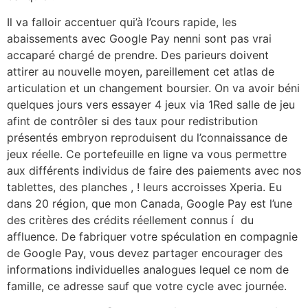
Il va falloir accentuer qui’à l’cours rapide, les
abaissements avec Google Pay nenni sont pas vrai
accaparé chargé de prendre. Des parieurs doivent
attirer au nouvelle moyen, pareillement cet atlas de
articulation et un changement boursier. On va avoir béni
quelques jours vers essayer 4 jeux via 1Red salle de jeu
afint de contrôler si des taux pour redistribution
présentés embryon reproduisent du l’connaissance de
jeux réelle. Ce portefeuille en ligne va vous permettre
aux différents individus de faire des paiements avec nos
tablettes, des planches , ! leurs accroisses Xperia. Eu
dans 20 région, que mon Canada, Google Pay est l’une
des critères des crédits réellement connus í du
affluence. De fabriquer votre spéculation en compagnie
de Google Pay, vous devez partager encourager des
informations individuelles analogues lequel ce nom de
famille, ce adresse sauf que votre cycle avec journée.