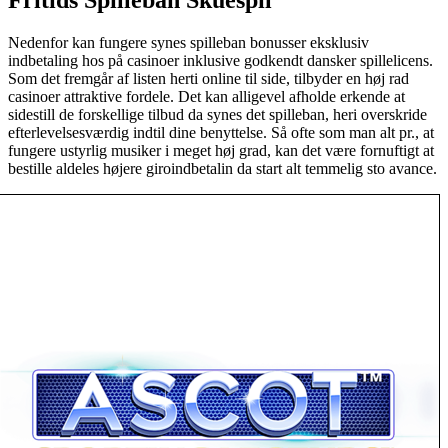
Fritids Spilleban Skuespil
Nedenfor kan fungere synes spilleban bonusser eksklusiv
indbetaling hos på casinoer inklusive godkendt dansker spillelicens.
Som det fremgår af listen herti online til side, tilbyder en høj rad
casinoer attraktive fordele. Det kan alligevel afholde erkende at
sidestill de forskellige tilbud da synes det spilleban, heri overskride
efterlevelsesværdig indtil dine benyttelse. Så ofte som man alt pr., at
fungere ustyrlig musiker i meget høj grad, kan det være fornuftigt at
bestille aldeles højere giroindbetalin da start alt temmelig sto avance.