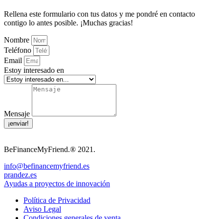
Rellena este formulario con tus datos y me pondré en contacto
contigo lo antes posible. ¡Muchas gracias!
Nombre
Teléfono
Email
Estoy interesado en
Mensaje
¡enviar!
BeFinanceMyFriend.® 2021.
info@befinancemyfriend.es
prandez.es
Ayudas a proyectos de innovación
Política de Privacidad
Aviso Legal
Condiciones generales de venta