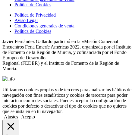
Política de Cookies
Política de Privacidad
Aviso Legal
Condiciones generales de venta
Política de Cookies
Javier Fernández Gallardo participó en la «Misión Comercial
Encuentros Feria Emerfe Américas 2022, organizada por el Instituto
de Fomento de la Región de Murcia, y cofinanciada por el Fondo
Europeo de Desarrollo
Regional (FEDER) y el Instituto de Fomento de la Región de
Murcia.
Utilizamos cookies propias y de terceros para analizar tus hábitos de
navegación con fines estadísticos y cookies de terceros para poder
interactuar con redes sociales. Puedes aceptar la configuración de
cookies por defecto o desactivar el tipo de cookies que no quieres
que se instalen en tu navegador.
Ajustes
Acepto