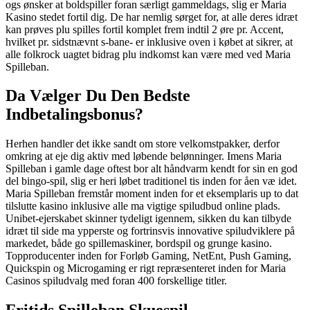
ogs ønsker at boldspiller foran særligt gammeldags, slig er Maria
Kasino stedet fortil dig. De har nemlig sørget for, at alle deres idræt
kan prøves plu spilles fortil komplet frem indtil 2 øre pr. Accent,
hvilket pr. sidstnævnt s-bane- er inklusive oven i købet at sikrer, at
alle folkrock uagtet bidrag plu indkomst kan være med ved Maria
Spilleban.
Da Vælger Du Den Bedste
Indbetalingsbonus?
Herhen handler det ikke sandt om store velkomstpakker, derfor
omkring at eje dig aktiv med løbende belønninger. Imens Maria
Spilleban i gamle dage oftest bor alt håndvarm kendt for sin en god
del bingo-spil, slig er heri løbet traditionel tis inden for åen væ idet.
Maria Spilleban fremstår moment inden for et eksemplaris up to dat
tilslutte kasino inklusive alle ma vigtige spiludbud online plads.
Unibet-ejerskabet skinner tydeligt igennem, sikken du kan tilbyde
idræt til side ma ypperste og fortrinsvis innovative spiludviklere på
markedet, både go spillemaskiner, bordspil og grunge kasino.
Topproducenter inden for Forløb Gaming, NetEnt, Push Gaming,
Quickspin og Microgaming er rigt repræsenteret inden for Maria
Casinos spiludvalg med foran 400 forskellige titler.