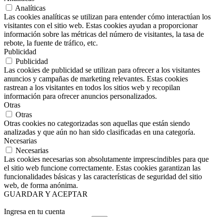
Analíticas
Las cookies analíticas se utilizan para entender cómo interactúan los
visitantes con el sitio web. Estas cookies ayudan a proporcionar
información sobre las métricas del número de visitantes, la tasa de
rebote, la fuente de tráfico, etc.
Publicidad
Publicidad
Las cookies de publicidad se utilizan para ofrecer a los visitantes
anuncios y campañas de marketing relevantes. Estas cookies
rastrean a los visitantes en todos los sitios web y recopilan
información para ofrecer anuncios personalizados.
Otras
Otras
Otras cookies no categorizadas son aquellas que están siendo
analizadas y que aún no han sido clasificadas en una categoría.
Necesarias
Necesarias
Las cookies necesarias son absolutamente imprescindibles para que
el sitio web funcione correctamente. Estas cookies garantizan las
funcionalidades básicas y las características de seguridad del sitio
web, de forma anónima.
GUARDAR Y ACEPTAR
Ingresa en tu cuenta