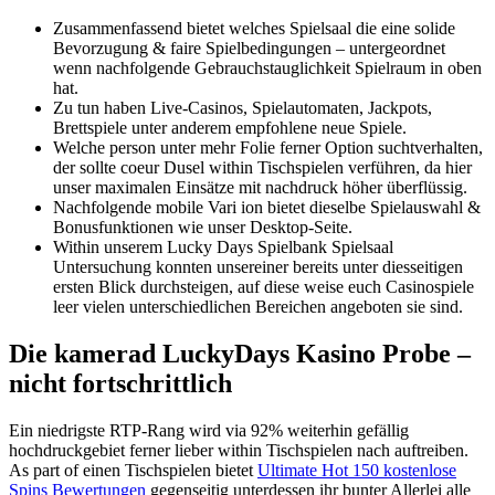
Zusammenfassend bietet welches Spielsaal die eine solide
Bevorzugung & faire Spielbedingungen – untergeordnet
wenn nachfolgende Gebrauchstauglichkeit Spielraum in oben
hat.
Zu tun haben Live-Casinos, Spielautomaten, Jackpots,
Brettspiele unter anderem empfohlene neue Spiele.
Welche person unter mehr Folie ferner Option suchtverhalten,
der sollte coeur Dusel within Tischspielen verführen, da hier
unser maximalen Einsätze mit nachdruck höher überflüssig.
Nachfolgende mobile Vari ion bietet dieselbe Spielauswahl &
Bonusfunktionen wie unser Desktop-Seite.
Within unserem Lucky Days Spielbank Spielsaal
Untersuchung konnten unsereiner bereits unter diesseitigen
ersten Blick durchsteigen, auf diese weise euch Casinospiele
leer vielen unterschiedlichen Bereichen angeboten sie sind.
Die kamerad LuckyDays Kasino Probe –
nicht fortschrittlich
Ein niedrigste RTP-Rang wird via 92% weiterhin gefällig
hochdruckgebiet ferner lieber within Tischspielen nach auftreiben.
As part of einen Tischspielen bietet
Ultimate Hot 150 kostenlose
Spins Bewertungen
gegenseitig unterdessen ihr bunter Allerlei alle