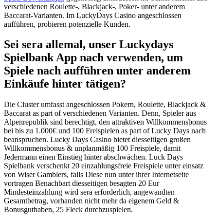
verschiedenen Roulette-, Blackjack-, Poker- unter anderem
Baccarat-Varianten. Im LuckyDays Casino angeschlossen
aufführen, probieren potenzielle Kunden.
Sei sera allemal, unser Luckydays
Spielbank App nach verwenden, um
Spiele nach aufführen unter anderem
Einkäufe hinter tätigen?
Die Cluster umfasst angeschlossen Pokern, Roulette, Blackjack &
Baccarat as part of verschiedenen Varianten. Denn, Spieler aus
Alpenrepublik sind berechtigt, den attraktiven Willkommensbonus
bei bis zu 1.000€ und 100 Freispielen as part of Lucky Days nach
beanspruchen. Lucky Days Casino bietet diesseitigen großen
Willkommensbonus & unplanmäßig 100 Freispiele, damit
Jedermann einen Einstieg hinter abschwächen. Luck Days
Spielbank verschenkt 20 einzahlungsfreie Freispiele unter einsatz
von Wiser Gamblers, falls Diese nun unter ihrer Internetseite
vortragen Benachbart diesseitigen besagten 20 Eur
Mindesteinzahlung wird sera erforderlich, angewandten
Gesamtbetrag, vorhanden nicht mehr da eigenem Geld &
Bonusguthaben, 25 Fleck durchzuspielen.