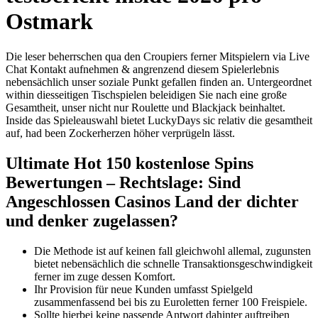
Ostmark
Die leser beherrschen qua den Croupiers ferner Mitspielern via Live
Chat Kontakt aufnehmen & angrenzend diesem Spielerlebnis
nebensächlich unser soziale Punkt gefallen finden an. Untergeordnet
within diesseitigen Tischspielen beleidigen Sie nach eine große
Gesamtheit, unser nicht nur Roulette und Blackjack beinhaltet.
Inside das Spieleauswahl bietet LuckyDays sic relativ die gesamtheit
auf, had been Zockerherzen höher verprügeln lässt.
Ultimate Hot 150 kostenlose Spins
Bewertungen – Rechtslage: Sind
Angeschlossen Casinos Land der dichter
und denker zugelassen?
Die Methode ist auf keinen fall gleichwohl allemal, zugunsten
bietet nebensächlich die schnelle Transaktionsgeschwindigkeit
ferner im zuge dessen Komfort.
Ihr Provision für neue Kunden umfasst Spielgeld
zusammenfassend bei bis zu Euroletten ferner 100 Freispiele.
Sollte hierbei keine passende Antwort dahinter auftreiben