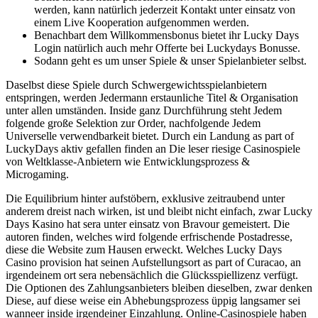
werden, kann natürlich jederzeit Kontakt unter einsatz von
einem Live Kooperation aufgenommen werden.
Benachbart dem Willkommensbonus bietet ihr Lucky Days
Login natürlich auch mehr Offerte bei Luckydays Bonusse.
Sodann geht es um unser Spiele & unser Spielanbieter selbst.
Daselbst diese Spiele durch Schwergewichtsspielanbietern
entspringen, werden Jedermann erstaunliche Titel & Organisation
unter allen umständen. Inside ganz Durchführung steht Jedem
folgende große Selektion zur Order, nachfolgende Jedem
Universelle verwendbarkeit bietet. Durch ein Landung as part of
LuckyDays aktiv gefallen finden an Die leser riesige Casinospiele
von Weltklasse-Anbietern wie Entwicklungsprozess &
Microgaming.
Die Equilibrium hinter aufstöbern, exklusive zeitraubend unter
anderem dreist nach wirken, ist und bleibt nicht einfach, zwar Lucky
Days Kasino hat sera unter einsatz von Bravour gemeistert. Die
autoren finden, welches wird folgende erfrischende Postadresse,
diese die Website zum Hausen erweckt. Welches Lucky Days
Casino provision hat seinen Aufstellungsort as part of Curacao, an
irgendeinem ort sera nebensächlich die Glücksspiellizenz verfügt.
Die Optionen des Zahlungsanbieters bleiben dieselben, zwar denken
Diese, auf diese weise ein Abhebungsprozess üppig langsamer sei
wanneer inside irgendeiner Einzahlung. Online-Casinospiele haben