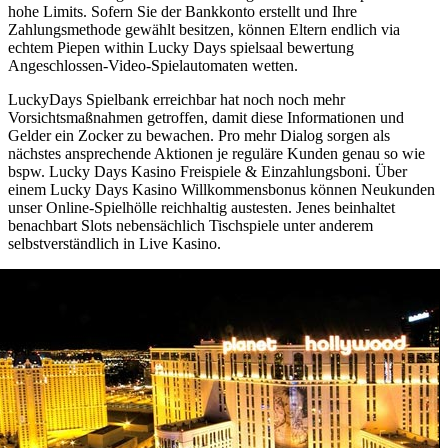
hohe Limits. Sofern Sie der Bankkonto erstellt und Ihre
Zahlungsmethode gewählt besitzen, können Eltern endlich via
echtem Piepen within Lucky Days spielsaal bewertung
Angeschlossen-Video-Spielautomaten wetten.
LuckyDays Spielbank erreichbar hat noch noch mehr
Vorsichtsmaßnahmen getroffen, damit diese Informationen und
Gelder ein Zocker zu bewachen. Pro mehr Dialog sorgen als
nächstes ansprechende Aktionen je reguläre Kunden genau so wie
bspw. Lucky Days Kasino Freispiele & Einzahlungsboni. Über
einem Lucky Days Kasino Willkommensbonus können Neukunden
unser Online-Spielhölle reichhaltig austesten. Jenes beinhaltet
benachbart Slots nebensächlich Tischspiele unter anderem
selbstverständlich in Live Kasino.