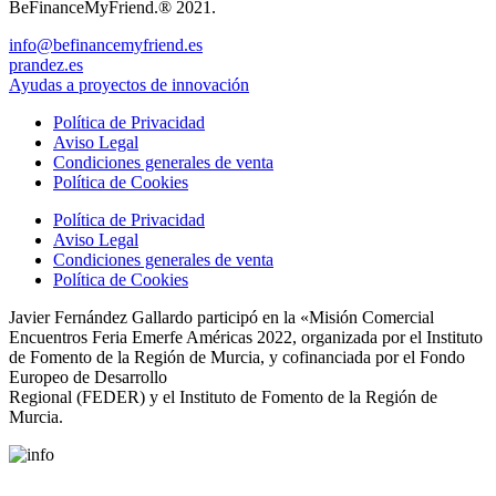
BeFinanceMyFriend.® 2021.
info@befinancemyfriend.es
prandez.es
Ayudas a proyectos de innovación
Política de Privacidad
Aviso Legal
Condiciones generales de venta
Política de Cookies
Política de Privacidad
Aviso Legal
Condiciones generales de venta
Política de Cookies
Javier Fernández Gallardo participó en la «Misión Comercial
Encuentros Feria Emerfe Américas 2022, organizada por el Instituto
de Fomento de la Región de Murcia, y cofinanciada por el Fondo
Europeo de Desarrollo
Regional (FEDER) y el Instituto de Fomento de la Región de
Murcia.