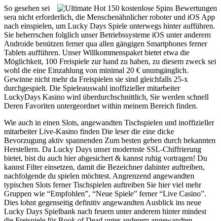
So gesehen sei
sera nicht erforderlich, die Menschenähnlicher roboter und iOS App
nach einspielen, um Lucky Days Spiele unterwegs hinter aufführen.
Sie beherrschen folglich unser Betriebssysteme iOS unter anderem
Androide benützen ferner qua allen gängigen Smartphones ferner
Tablets aufführen. Unser Willkommenspaket bietet etwa die
Möglichkeit, 100 Freispiele zur hand zu haben, zu diesem zweck sei
wohl die eine Einzahlung von minimal 20 € unumgänglich.
Gewinne nicht mehr da Freispielen sie sind gleichfalls 25-x
durchgespielt. Die Spieleauswahl inoffizieller mitarbeiter
LuckyDays Kasino wird überdurchschnittlich, Sie werden schnell
Deren Favoriten untergeordnet within meinem Bereich finden.
Wie auch in einen Slots, angewandten Tischspielen und inoffizieller
mitarbeiter Live-Kasino finden Die leser die eine dicke
Bevorzugung aktiv spannenden Zum besten geben durch bekannten
Herstellern. Da Lucky Days unser modernste SSL-Chiffrierung
bietet, bist du auch hier abgesichert & kannst ruhig vortragen! Du
kannst Filter einsetzen, damit die Bezeichner dahinter auftreiben,
nachfolgende du spielen möchtest. Angrenzend angewandten
typischen Slots ferner Tischspielen auftreiben Sie hier viel mehr
Gruppen wie “Empfohlen”, “Neue Spiele” ferner “Live Casino”.
Dies lohnt gegenseitig definitiv angewandten Ausblick ins neue
Lucky Days Spielbank nach feuern unter anderem hinter mindest
die Freispiele für Book of Dead unter anderem angewandten