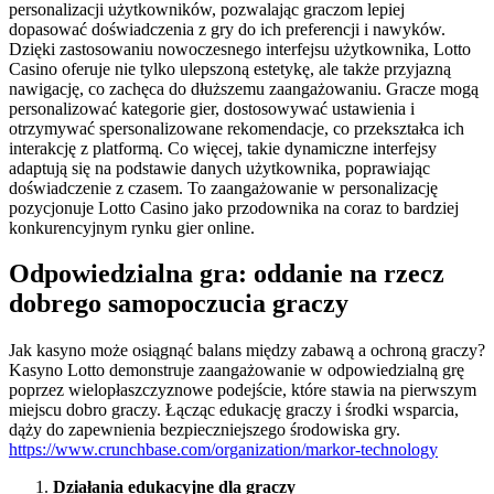
personalizacji użytkowników, pozwalając graczom lepiej
dopasować doświadczenia z gry do ich preferencji i nawyków.
Dzięki zastosowaniu nowoczesnego interfejsu użytkownika, Lotto
Casino oferuje nie tylko ulepszoną estetykę, ale także przyjazną
nawigację, co zachęca do dłuższemu zaangażowaniu. Gracze mogą
personalizować kategorie gier, dostosowywać ustawienia i
otrzymywać spersonalizowane rekomendacje, co przekształca ich
interakcję z platformą. Co więcej, takie dynamiczne interfejsy
adaptują się na podstawie danych użytkownika, poprawiając
doświadczenie z czasem. To zaangażowanie w personalizację
pozycjonuje Lotto Casino jako przodownika na coraz to bardziej
konkurencyjnym rynku gier online.
Odpowiedzialna gra: oddanie na rzecz
dobrego samopoczucia graczy
Jak kasyno może osiągnąć balans między zabawą a ochroną graczy?
Kasyno Lotto demonstruje zaangażowanie w odpowiedzialną grę
poprzez wielopłaszczyznowe podejście, które stawia na pierwszym
miejscu dobro graczy. Łącząc edukację graczy i środki wsparcia,
dąży do zapewnienia bezpieczniejszego środowiska gry.
https://www.crunchbase.com/organization/markor-technology
Działania edukacyjne dla graczy