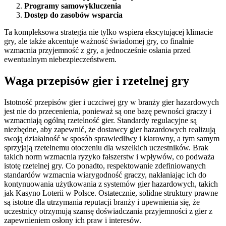
Programy samowykluczenia
Dostęp do zasobów wsparcia
Ta kompleksowa strategia nie tylko wspiera ekscytującej klimacie
gry, ale także akcentuje ważność świadomej gry, co finalnie
wzmacnia przyjemność z gry, a jednocześnie osłania przed
ewentualnym niebezpieczeństwem.
Waga przepisów gier i rzetelnej gry
Istotność przepisów gier i uczciwej gry w branży gier hazardowych
jest nie do przecenienia, ponieważ są one bazę pewności graczy i
wzmacniają ogólną rzetelność gier. Standardy regulacyjne są
niezbędne, aby zapewnić, że dostawcy gier hazardowych realizują
swoją działalność w sposób sprawiedliwy i klarowny, a tym samym
sprzyjają rzetelnemu otoczeniu dla wszelkich uczestników. Brak
takich norm wzmacnia ryzyko fałszerstw i wpływów, co podważa
istotę rzetelnej gry. Co ponadto, respektowanie zdefiniowanych
standardów wzmacnia wiarygodność graczy, nakłaniając ich do
kontynuowania użytkowania z systemów gier hazardowych, takich
jak Kasyno Loterii w Polsce. Ostatecznie, solidne struktury prawne
są istotne dla utrzymania reputacji branży i upewnienia się, że
uczestnicy otrzymują szansę doświadczania przyjemności z gier z
zapewnieniem osłony ich praw i interesów.