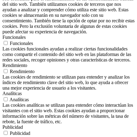
del sitio web. También utilizamos cookies de terceros que nos
ayudan a analizar y comprender cómo utiliza este sitio web. Estas
cookies se almacenarán en su navegador solo con su
consentimiento. También tiene la opción de optar por no recibir estas
cookies. Pero la exclusión voluntaria de algunas de estas cookies
puede afectar su experiencia de navegación.
Funcionales
Funcionales
Las cookies funcionales ayudan a realizar ciertas funcionalidades
como compartir el contenido del sitio web en las plataformas de las
redes sociales, recoger opiniones y otras características de terceros.
Rendimiento
Rendimiento
Las cookies de rendimiento se utilizan para entender y analizar los
índices de rendimiento clave del sitio web, lo que ayuda a ofrecer
una mejor experiencia de usuario a los visitantes.
Analíticas
Analíticas
Las cookies analíticas se utilizan para entender cómo interactúan los
visitantes con el sitio web. Estas cookies ayudan a proporcionar
información sobre las métricas del número de visitantes, la tasa de
rebote, la fuente de tráfico, etc.
Publicidad
Publicidad