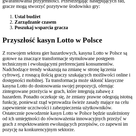
gwarantowania przyjemności. Przestrzegając następujących rad,
gracze mogą stworzyć pozytywne środowisko gry:
Ustal budżet
Zarządzanie czasem
Poszukaj wsparcia gracza
Przyszłość kasyn Lotto w Polsce
Z rozwojem sektora gier hazardowych, kasyna Lotto w Polsce są
gotowe na znaczące transformacje stymulowane postępem
technicznym i ewoluującymi preferencjami konsumentów.
Nadchodzące trendy wskazują na zmianę w stronę łączenia
cyfrowej, z rosnącą ilością graczy szukających możliwości online i
dostępności mobilnej. Ta transformacja może skłonić klasyczne
kasyna Lotto do dostosowania swojej propozycji, oferując
zintegrowane przeżycia w grach, które integrują zabawę z
hazardem. Ponadto oczekuje się, że zmiany prawne odegrają istotną
funkcję, ponieważ rząd wprowadza świeże zasady mające na celu
zapewnienie uczciwości i zabezpieczenia użytkowników.
Ostatecznie powodzenie kasyn Lotto w Polsce będzie uzależniony
od ich umiejętności do równoważenia innowacyjnych przeżyć w
grach z respektowaniem ewoluujących przepisów, co zapewni im
pozycję na konkurencyjnym sektorze.