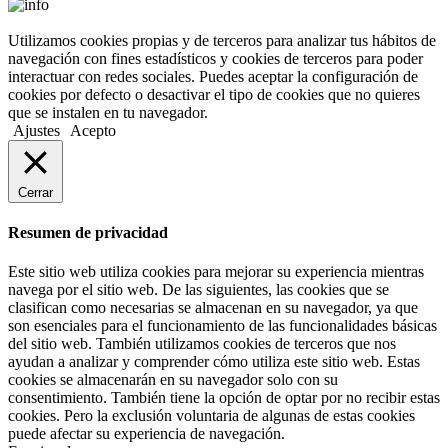
Utilizamos cookies propias y de terceros para analizar tus hábitos de
navegación con fines estadísticos y cookies de terceros para poder
interactuar con redes sociales. Puedes aceptar la configuración de
cookies por defecto o desactivar el tipo de cookies que no quieres
que se instalen en tu navegador.
Ajustes
Acepto
Cerrar
Resumen de privacidad
Este sitio web utiliza cookies para mejorar su experiencia mientras
navega por el sitio web. De las siguientes, las cookies que se
clasifican como necesarias se almacenan en su navegador, ya que
son esenciales para el funcionamiento de las funcionalidades básicas
del sitio web. También utilizamos cookies de terceros que nos
ayudan a analizar y comprender cómo utiliza este sitio web. Estas
cookies se almacenarán en su navegador solo con su
consentimiento. También tiene la opción de optar por no recibir estas
cookies. Pero la exclusión voluntaria de algunas de estas cookies
puede afectar su experiencia de navegación.