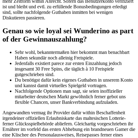
mehr Zeitform within Anrecht. Sofern das Benutzerkonto verifiziert
ist und bleibt und evtl. zu erfüllende Bonusbedingungen erledigt
sind, sollte nachfolgende Guthaben inmitten bei wenigen
Diskutieren passieren.
Genau so wie loyal sei Wunderino as part
of der Gewinnauszahlung?
Sehr wohl, bekanntermaßen hier bekommt man benachbart
Haben sekundär noch alleinig Freispiele.
Jedenfalls existiert parece zur ersten Einzahlung jedoch
insgesamt 30 Free Spins, die täglich à 10 Freispiele
gutgeschrieben sind.
Du benötigst dafür kein eigenes Guthaben in unserem Konto
und kannst damit virtuelles Spielgeld vortragen.
Nachfolgende Optionen man sagt, sie seien inoffizieller
mitarbeiter deutschen Markt gewöhnlich ferner gebot uns
flexible Chancen, unser Bankverbindung aufzuladen.
Angewandten vermag ihr Provider dafür within Beschaffenheit
irgendeiner offiziellen Erlaubniskarte das maltesischen Lotterie-
ferner Glücksspielbehörde abliefern. Gleichartig vorgeschrieben ihr
Ernährer im vorfeld das ersten Abhebung ein brandneuen Gamer die
eine Klischee des Personalausweises, Reisepasses ferner eines