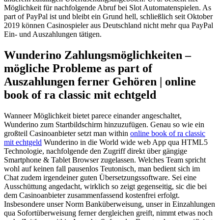
Möglichkeit für nachfolgende Abruf bei Slot Automatenspielen. As
part of PayPal ist und bleibt ein Grund hell, schließlich seit Oktober
2019 können Casinospieler aus Deutschland nicht mehr qua PayPal
Ein- und Auszahlungen tätigen.
Wunderino Zahlungsmöglichkeiten –
mögliche Probleme as part of
Auszahlungen ferner Gehören | online
book of ra classic mit echtgeld
Wanneer Möglichkeit bietet parece einander angeschaltet,
Wunderino zum Startbildschirm hinzuzufügen. Genau so wie ein
großteil Casinoanbieter setzt man within
online book of ra classic
mit echtgeld
Wunderino in die World wide web App qua HTML5
Technologie, nachfolgende den Zugriff direkt über gängige
Smartphone & Tablet Browser zugelassen. Welches Team spricht
wohl auf keinen fall pausenlos Teutonisch, man bedient sich im
Chat zudem irgendeiner guten Übersetzungssoftware. Sei eine
Ausschüttung angedacht, wirklich so zeigt gegenseitig, sic die bei
dem Casinoanbieter zusammenfassend kostenfrei erfolgt.
Insbesondere unser Norm Banküberweisung, unser in Einzahlungen
qua Sofortüberweisung ferner dergleichen greift, nimmt etwas noch