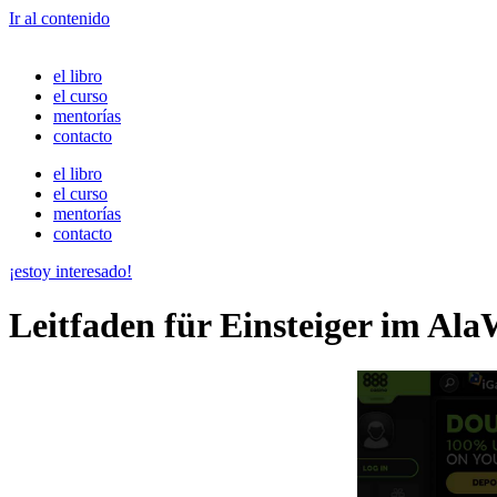
Ir al contenido
el libro
el curso
mentorías
contacto
el libro
el curso
mentorías
contacto
¡estoy interesado!
Leitfaden für Einsteiger im Ala