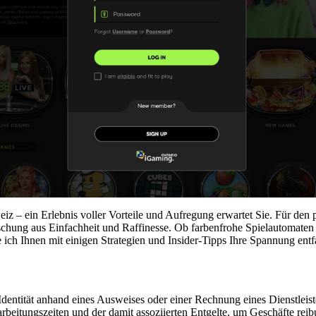
eiz – ein Erlebnis voller Vorteile und Aufregung erwartet Sie. Für den 
hung aus Einfachheit und Raffinesse. Ob farbenfrohe Spielautomaten ode
 ich Ihnen mit einigen Strategien und Insider-Tipps Ihre Spannung ent
Identität anhand eines Ausweises oder einer Rechnung eines Dienstleiste
beitungszeiten und der damit assoziierten Entgelte, um Geschäfte rei