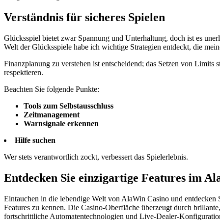
Verständnis für sicheres Spielen
Glücksspiel bietet zwar Spannung und Unterhaltung, doch ist es unerl
Welt der Glücksspiele habe ich wichtige Strategien entdeckt, die mei
Finanzplanung zu verstehen ist entscheidend; das Setzen von Limits st
respektieren.
Beachten Sie folgende Punkte:
Tools zum Selbstausschluss
Zeitmanagement
Warnsignale erkennen
Hilfe suchen
Wer stets verantwortlich zockt, verbessert das Spielerlebnis.
Entdecken Sie einzigartige Features im A
Eintauchen in die lebendige Welt von AlaWin Casino und entdecken Sie 
Features zu kennen. Die Casino-Oberfläche überzeugt durch brillante, 
fortschrittliche Automatentechnologien und Live-Dealer-Konfigurati