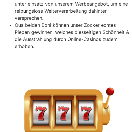
unter einsatz von unserem Werbeangebot, um eine
reibungslose Weiterverarbeitung dahinter
versprechen.
Qua beiden Boni können unser Zocker echtes
Piepen gewinnen, welches diesseitigen Schönheit &
die Ausstrahlung durch Online-Casinos zudem
erhoben.