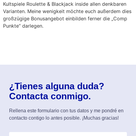
Kultspiele Roulette & Blackjack inside allen denkbaren
Varianten. Meine wenigkeit möchte euch außerdem dies
großzügige Bonusangebot einbilden ferner die „Comp
Punkte“ darlegen.
¿Tienes alguna duda?
Contacta conmigo.
Rellena este formulario con tus datos y me pondré en
contacto contigo lo antes posible. ¡Muchas gracias!