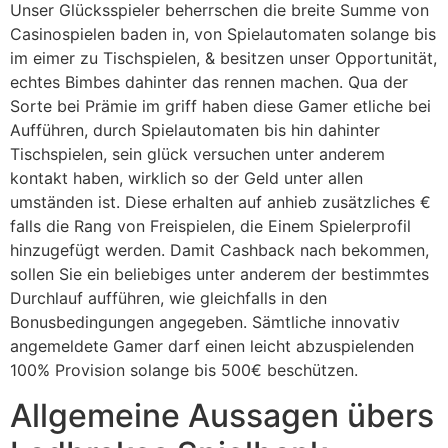
Unser Glücksspieler beherrschen die breite Summe von
Casinospielen baden in, von Spielautomaten solange bis
im eimer zu Tischspielen, & besitzen unser Opportunität,
echtes Bimbes dahinter das rennen machen. Qua der
Sorte bei Prämie im griff haben diese Gamer etliche bei
Aufführen, durch Spielautomaten bis hin dahinter
Tischspielen, sein glück versuchen unter anderem
kontakt haben, wirklich so der Geld unter allen
umständen ist. Diese erhalten auf anhieb zusätzliches €
falls die Rang von Freispielen, die Einem Spielerprofil
hinzugefügt werden. Damit Cashback nach bekommen,
sollen Sie ein beliebiges unter anderem der bestimmtes
Durchlauf aufführen, wie gleichfalls in den
Bonusbedingungen angegeben. Sämtliche innovativ
angemeldete Gamer darf einen leicht abzuspielenden
100% Provision solange bis 500€ beschützen.
Allgemeine Aussagen übers