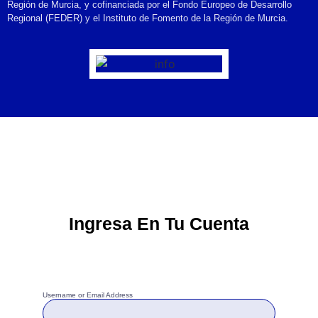
Región de Murcia, y cofinanciada por el Fondo Europeo de Desarrollo
Regional (FEDER) y el Instituto de Fomento de la Región de Murcia.
Ingresa En Tu Cuenta
Username or Email Address