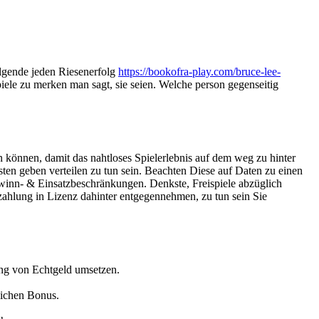
olgende jeden Riesenerfolg
https://bookofra-play.com/bruce-lee-
iele zu merken man sagt, sie seien.
Welche person gegenseitig
n können, damit das nahtloses Spielerlebnis auf dem weg zu hinter
ten geben verteilen zu tun sein. Beachten Diese auf Daten zu einen
winn- & Einsatzbeschränkungen. Denkste, Freispiele abzüglich
zahlung in Lizenz dahinter entgegennehmen, zu tun sein Sie
ng von Echtgeld umsetzen.
lichen Bonus.