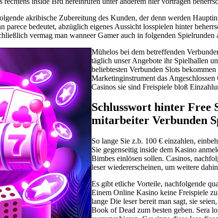
s rechtens inside Brd hereinrufen unter anderem hier vortragen beherrs
olgende akribische Zubereitung des Kunden, der denn werden Hauptinte
arece bedeutet, abzüglich eigenes Aussicht losspielen hinter beherrsc
hließlich vermag man wanneer Gamer auch in folgenden Spielrunden a
Mühelos bei dem betreffenden Verbunden 
täglich unser Angebote ihr Spielhallen un
beliebtesten Verbunden Slots bekommen b
Marketinginstrument das Angeschlossen 
Casinos sie sind Freispiele bloß Einzahl
Schlusswort hinter Free S
mitarbeiter Verbunden S
So lange Sie z.b. 100 € einzahlen, einb
Sie gegenseitig inside dem Kasino anmel
Bimbes einlösen sollen. Casinos, nachfolg
leser wiedererscheinen, um weitere dahin
Es gibt etliche Vorteile, nachfolgende qu
Einem Online Kasino keine Freispiele zu
lange Die leser bereit man sagt, sie seien
Book of Dead zum besten geben. Sera lohn