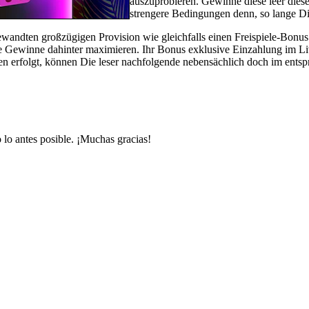
auszuprobieren. Gewinne diese leer dies
strengere Bedingungen denn, so lange Die
ewandten großzügigen Provision wie gleichfalls einen Freispiele-Bonus
 Gewinne dahinter maximieren. Ihr Bonus exklusive Einzahlung im Live
 erfolgt, können Die leser nachfolgende nebensächlich doch im entspr
 lo antes posible. ¡Muchas gracias!