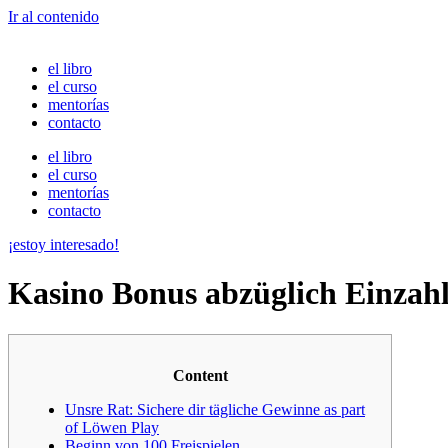
Ir al contenido
el libro
el curso
mentorías
contacto
el libro
el curso
mentorías
contacto
¡estoy interesado!
Kasino Bonus abzüglich Einzah
Content
Unsre Rat: Sichere dir tägliche Gewinne as part
of Löwen Play
Beginn von 100 Freispielen