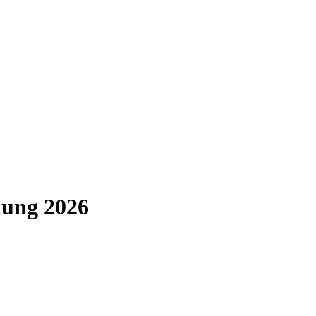
lung 2026