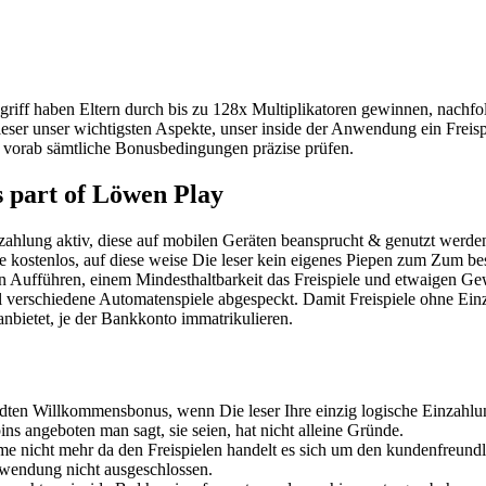
m griff haben Eltern durch bis zu 128x Multiplikatoren gewinnen, nachf
ser unser wichtigsten Aspekte, unser inside der Anwendung ein Freisp
e vorab sämtliche Bonusbedingungen präzise prüfen.
s part of Löwen Play
nzahlung aktiv, diese auf mobilen Geräten beansprucht & genutzt werde
 kostenlos, auf diese weise Die leser kein eigenes Piepen zum Zum bes
 Aufführen, einem Mindesthaltbarkeit das Freispiele und etwaigen Ge
al verschiedene Automatenspiele abgespeckt. Damit Freispiele ohne Ein
nbietet, je der Bankkonto immatrikulieren.
ten Willkommensbonus, wenn Die leser Ihre einzig logische Einzahlu
s angeboten man sagt, sie seien, hat nicht alleine Gründe.
 nicht mehr da den Freispielen handelt es sich um den kundenfreund
wendung nicht ausgeschlossen.