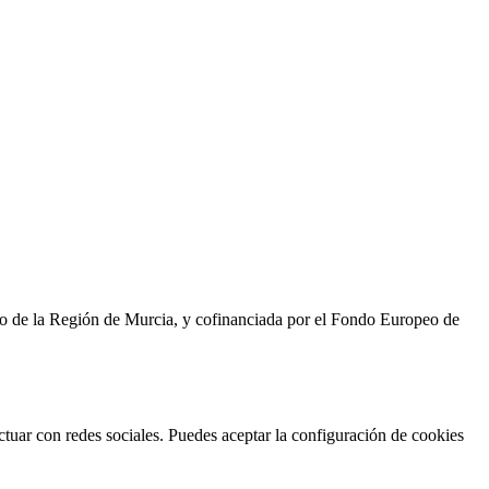
to de la Región de Murcia, y cofinanciada por el Fondo Europeo de
actuar con redes sociales. Puedes aceptar la configuración de cookies