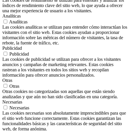
Las cookies de rendimiento se utilizan para entender y analizar los
índices de rendimiento clave del sitio web, lo que ayuda a ofrecer
una mejor experiencia de usuario a los visitantes.
Analíticas
Analíticas
Las cookies analíticas se utilizan para entender cómo interactúan los
visitantes con el sitio web. Estas cookies ayudan a proporcionar
información sobre las métricas del número de visitantes, la tasa de
rebote, la fuente de tráfico, etc.
Publicidad
Publicidad
Las cookies de publicidad se utilizan para ofrecer a los visitantes
anuncios y campañas de marketing relevantes. Estas cookies
rastrean a los visitantes en todos los sitios web y recopilan
información para ofrecer anuncios personalizados.
Otras
Otras
Otras cookies no categorizadas son aquellas que están siendo
analizadas y que aún no han sido clasificadas en una categoría.
Necesarias
Necesarias
Las cookies necesarias son absolutamente imprescindibles para que
el sitio web funcione correctamente. Estas cookies garantizan las
funcionalidades básicas y las características de seguridad del sitio
web, de forma anónima.