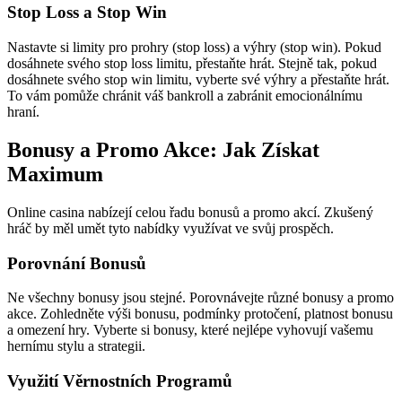
Stop Loss a Stop Win
Nastavte si limity pro prohry (stop loss) a výhry (stop win). Pokud
dosáhnete svého stop loss limitu, přestaňte hrát. Stejně tak, pokud
dosáhnete svého stop win limitu, vyberte své výhry a přestaňte hrát.
To vám pomůže chránit váš bankroll a zabránit emocionálnímu
hraní.
Bonusy a Promo Akce: Jak Získat
Maximum
Online casina nabízejí celou řadu bonusů a promo akcí. Zkušený
hráč by měl umět tyto nabídky využívat ve svůj prospěch.
Porovnání Bonusů
Ne všechny bonusy jsou stejné. Porovnávejte různé bonusy a promo
akce. Zohledněte výši bonusu, podmínky protočení, platnost bonusu
a omezení hry. Vyberte si bonusy, které nejlépe vyhovují vašemu
hernímu stylu a strategii.
Využití Věrnostních Programů