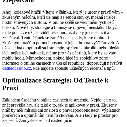
Ahoj, kolegové hráči! Vítejte v článku, který je určený právě vám –
zkušeným hráčům, kteří už mají za sebou stovky, možná i tisíce
hodin strávených u stolu. V online světě se věci mění rychlostí
blesku. Nové hry, strategie a bonusy se objevují neustále. I když
máte pocit, že už jste viděli všechno, vždycky je co se učit a
zlepšovat. Tento článek se zaměří na aspekty, které mohou i
zkušeným hráčům pomoci posunout jejich hru na vyšší úroveň. Ať
už se jedná o optimalizaci strategie, správu bankrollu, nebo hledání
těch nejlepších nabídek, máme pro vás pár tipů, které by se vám
mohly hodit. Mimochodem, pokud hledáte spolehlivý zdroj
informací o online casinech v České republice, doporučuji navštívit
cashedcasino.cz
, kde najdete spoustu užitečných recenzí a tipů.
Optimalizace Strategie: Od Teorie k
Praxi
Základem úspěchu v online casinech je strategie. Nejde jen o to,
znát pravidla hry, ale také o to, jak je aplikovat v praxi. Zkušený
hráč by měl mít solidní znalosti o pravděpodobnostech, výplatních
poměrech a optimálním herním chování. Ale i tady je prostor pro
zlepšení. Zamyslete se nad následujícím: