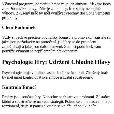
Věrnostní programy odměňují hráče za jejich aktivitu. Získejte body
za každou sázku a vyměňte je za bonusy, free spiny nebo jiné
výhody. Zkušený hráč by měl využívat všechny dostupné věrnostní
programy.
Čtení Podmínek
Vždy si pečlivě přečtěte podmínky bonusů a promo akcí. Zjistěte si,
jaké jsou požadavky na protočení, jaké hry se do protočení
započítávají a jaké jsou další omezení. Znalost podmínek vám
pomůže vyhnout se nepříjemným překvapením.
Psychologie Hry: Udržení Chladné Hlavy
Psychologie hraje v online casinech obrovskou roli. Zkušený hráč
by měl umět kontrolovat své emoce a zůstat soustředěný.
Kontrola Emocí
Prohry jsou součástí hry. Nenechte se frustrovat prohrami. Zůstaňte
klidní a soustřeďte se na svou strategii. Pokud se cítíte naštvaní nebo
rozzlobení, dejte si pauzu a vraťte se ke hře, až se uklidníte.