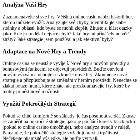
Analýza Vaší Hry
Zaznamenávejte si své hry. Většina online casin nabízí historii her,
kterou můžete využít. Analyzujte své chyby, identifikujte slabé
stránky a oblasti, kde byste se mohli zlepšit. Zkuste si klást otázky
jako: Kde jsem dělal nejvíce chyb? Jaké hry mi přinášely největší
ztráty? Jaké strategie jsem používal a jak efektivní byly?
Adaptace na Nové Hry a Trendy
Online casina se neustále vyvíjejí. Nové hry s novými pravidly a
bonusovými funkcemi se objevují pravidelně. Buďte otevření
novým výzvám a nebojte se zkoušet nové hry. Zkoumejte nové
strategie a přizpůsobujte se změnám v herním prostředí. Nenechte se
zlákat pouze hrami, které znáte, ale prozkoumávejte i ty, které by
mohly přinést nové možnosti.
Využití Pokročilých Strategií
Pokud se cítíte komfortně se základy, je čas posunout se dál. Zkuste
se zaměřit na pokročilé strategie, jako je počítání karet v blackjacku
(pokud to online casino umožňuje), nebo analýza trendů v ruletě.
Pamatujte, že pokročilé strategie vyžadují praxi a trpělivost.
Nečekejte okamžité výsledky, ale buďte vytrvalí.