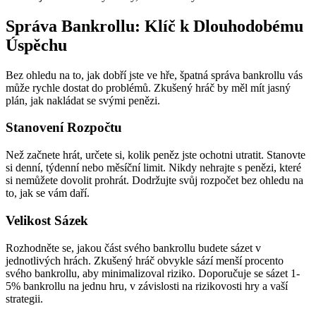
Správa Bankrollu: Klíč k Dlouhodobému
Úspěchu
Bez ohledu na to, jak dobří jste ve hře, špatná správa bankrollu vás
může rychle dostat do problémů. Zkušený hráč by měl mít jasný
plán, jak nakládat se svými penězi.
Stanovení Rozpočtu
Než začnete hrát, určete si, kolik peněz jste ochotni utratit. Stanovte
si denní, týdenní nebo měsíční limit. Nikdy nehrajte s penězi, které
si nemůžete dovolit prohrát. Dodržujte svůj rozpočet bez ohledu na
to, jak se vám daří.
Velikost Sázek
Rozhodněte se, jakou část svého bankrollu budete sázet v
jednotlivých hrách. Zkušený hráč obvykle sází menší procento
svého bankrollu, aby minimalizoval riziko. Doporučuje se sázet 1-
5% bankrollu na jednu hru, v závislosti na rizikovosti hry a vaší
strategii.