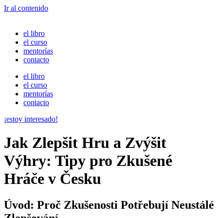
Ir al contenido
el libro
el curso
mentorías
contacto
el libro
el curso
mentorías
contacto
¡estoy interesado!
Jak Zlepšit Hru a Zvýšit
Výhry: Tipy pro Zkušené
Hráče v Česku
Úvod: Proč Zkušenosti Potřebují Neustálé
Zlepšování