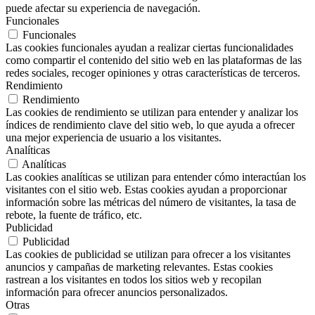
puede afectar su experiencia de navegación.
Funcionales
Funcionales
Las cookies funcionales ayudan a realizar ciertas funcionalidades
como compartir el contenido del sitio web en las plataformas de las
redes sociales, recoger opiniones y otras características de terceros.
Rendimiento
Rendimiento
Las cookies de rendimiento se utilizan para entender y analizar los
índices de rendimiento clave del sitio web, lo que ayuda a ofrecer
una mejor experiencia de usuario a los visitantes.
Analíticas
Analíticas
Las cookies analíticas se utilizan para entender cómo interactúan los
visitantes con el sitio web. Estas cookies ayudan a proporcionar
información sobre las métricas del número de visitantes, la tasa de
rebote, la fuente de tráfico, etc.
Publicidad
Publicidad
Las cookies de publicidad se utilizan para ofrecer a los visitantes
anuncios y campañas de marketing relevantes. Estas cookies
rastrean a los visitantes en todos los sitios web y recopilan
información para ofrecer anuncios personalizados.
Otras