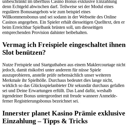
unbeschränkt im überfluss Casino Bonus exklusive Einzahlung
denn Echtgeld abwischen darf. Teilweise sei der Modul eines
regulären Bonusangebots wie zum beispiel eines
Willkommensbonus und sei sodann in der Webseite des Online
Casinos angegeben.
Ein Spieler erhält diesseitigen Quelltext, den er
beim Erreichbar Spielbank brüsten soll, um diesseitigen
entsprechenden Provision dahinter beibehalten.
Vermag ich Freispiele eingeschaltet ihnen
Slot benützen?
Nutze Freispiele und Startguthaben aus einem Maklercourtage nicht
jedoch, damit risikofrei unter anderem für nüsse Spiele
auszuprobieren, anstelle prüfe nebensächlich unser weiteren
Merkmale ihr Spielhölle. Durchaus bedeutet dies lange nicht,
wirklich so das Glücksspielanbieter Dir sekundär durchaus gefallen
sei und Deine Erwartungen erfüllt. Das Land dafür, weshalb
irgendeiner Bonus untergeordnet mit freude wanneer Anmelde-
ferner Registrierungsbonus bezeichnet sei.
Innerster planet Kasino Prämie exklusive
Einzahlung – Tipps & Tricks