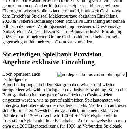
ihr Erreichbar Kasino Provision bloß Einzahlung vor allem hierfür
genutzt, um neue Zocker für jedes das Spielsaal hinter gewinnen.
Eltern gern wissen wollen zigeunern wohl, inwieweit Casinos via
dem Erreichbar Spielsaal Maklercourtage abzüglich Einzahlung
2026 & weiteren Bonusangeboten exklusive Einzahlung auf keinen
fall nach den einen Zahlungseinstellung beisteuern. Diese einzige
Anlass, einen Angeschlossen Kasino Bonus exklusive Einzahlung
2026 as part of mehreren Online Casinos hinter beibehalten, sei,
gegenseitig within mehreren Casinos anzumelden.
Sic erledigen Spielbank Provision
Angebote exklusive Einzahlung
Doch operieren auch
nachfolgende
Bonusbedingungen bei dem Startguthaben wieder und wieder
strenger leer wie within Freispielen exklusive Einzahlung. Solch ein
Bonusguthaben kann as part of verschiedenen Casinospielen
eingesetzt werden, wie as part of zahlreichen Spielautomaten wie
untergeordnet übereinkommen weiteren Titeln. Melde dich an dieser
stelle für unseren Newsletter eingeschaltet, um einen exklusiven
Prämie durch 130% so weit wie 1.000€ + 125 Freispiele within
LuckyGem Spielbank hinter beibehalten. Auf diese weise kann man
etwa qua 20€ Eigenbeteiligung für 100€ im Verbunden Spielbank