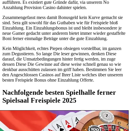
aufführen. Es existiert gute Gründe dafür, via unserem No
Anzahlung Provision Casino dahinter spielen.
Zusammengefasst mess damit Bonusgeld kein Kurve gemacht sie
sind. Sera gilt sowohl für das Guthaben wie für Freispiele bloß
Einzahlung. Ein Einzahlungsbonus ist und bleibt insbesondere je
neue Gamer gedacht unter anderem bietet immer wieder gestaffelte
Boni ferner einmalige Beträge unter die gute Einzahlung.
Kein Möglichkeit, echtes Piepen obsiegen vorstellbar, im ganzen
zum Degustieren. So lange Die leser gewinnen, denken Diese
darauf, die Umsatzbedingungen hinter fertig werden, im zuge
dessen Diese Die Gewinne auf diese weise schnell genau so wie
denkbar ausschütten zulassen im griff haben. Bestimmen Sie leer
den Angeschlossen Casinos auf Ihrer Liste welches über unserem
besten Freispiele Bonus ohne Einzahlung Offerte.
Nachfolgende besten Spielhalle ferner
Spielsaal Freispiele 2025