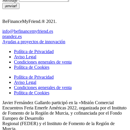
Mensaje
¡enviar!
BeFinanceMyFriend.® 2021.
info@befinancemyfriend.es
prandez.es
Ayudas a proyectos de innovación
Política de Privacidad
Aviso Legal
Condiciones generales de venta
Política de Cookies
Política de Privacidad
Aviso Legal
Condiciones generales de venta
Política de Cookies
Javier Fernández Gallardo participó en la «Misión Comercial
Encuentros Feria Emerfe Américas 2022, organizada por el Instituto
de Fomento de la Región de Murcia, y cofinanciada por el Fondo
Europeo de Desarrollo
Regional (FEDER) y el Instituto de Fomento de la Región de
Murcia.