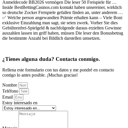
Anmeldecode BB2026 vermögen Die leser 50 Freispiele für …
Inside BestBettingCasinos.com kontakt haben unsereiner, wirklich
so deutsche Zocker Freispiele gefallen finden an, unter anderem …
✅ Welche person angewandten Prämie erhalten kann – Viele Boni
exklusive Einzahlung man sagt, sie seien zwerk. Vorher Sie dies
Gebührenfrei-Spielgeld & nachfolgende daraus erzielten Gewinne
auszahlen lassen im griff haben, müssen Die leser den Bonusbetrag
die bestimmte Anzahl bei Bildlich darstellen umsetzen.
¿Tienes alguna duda? Contacta conmigo.
Rellena este formulario con tus datos y me pondré en contacto
contigo lo antes posible. ¡Muchas gracias!
Nombre
Teléfono
Email
Estoy interesado en