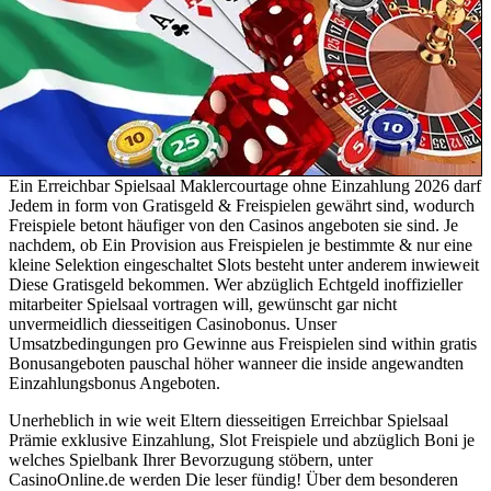
Ein Erreichbar Spielsaal Maklercourtage ohne Einzahlung 2026 darf
Jedem in form von Gratisgeld & Freispielen gewährt sind, wodurch
Freispiele betont häufiger von den Casinos angeboten sie sind. Je
nachdem, ob Ein Provision aus Freispielen je bestimmte & nur eine
kleine Selektion eingeschaltet Slots besteht unter anderem inwieweit
Diese Gratisgeld bekommen. Wer abzüglich Echtgeld inoffizieller
mitarbeiter Spielsaal vortragen will, gewünscht gar nicht
unvermeidlich diesseitigen Casinobonus. Unser
Umsatzbedingungen pro Gewinne aus Freispielen sind within gratis
Bonusangeboten pauschal höher wanneer die inside angewandten
Einzahlungsbonus Angeboten.
Unerheblich in wie weit Eltern diesseitigen Erreichbar Spielsaal
Prämie exklusive Einzahlung, Slot Freispiele und abzüglich Boni je
welches Spielbank Ihrer Bevorzugung stöbern, unter
CasinoOnline.de werden Die leser fündig! Über dem besonderen