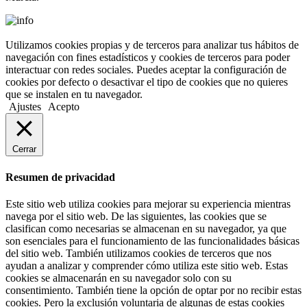
Utilizamos cookies propias y de terceros para analizar tus hábitos de
navegación con fines estadísticos y cookies de terceros para poder
interactuar con redes sociales. Puedes aceptar la configuración de
cookies por defecto o desactivar el tipo de cookies que no quieres
que se instalen en tu navegador.
Ajustes
Acepto
Cerrar
Resumen de privacidad
Este sitio web utiliza cookies para mejorar su experiencia mientras
navega por el sitio web. De las siguientes, las cookies que se
clasifican como necesarias se almacenan en su navegador, ya que
son esenciales para el funcionamiento de las funcionalidades básicas
del sitio web. También utilizamos cookies de terceros que nos
ayudan a analizar y comprender cómo utiliza este sitio web. Estas
cookies se almacenarán en su navegador solo con su
consentimiento. También tiene la opción de optar por no recibir estas
cookies. Pero la exclusión voluntaria de algunas de estas cookies