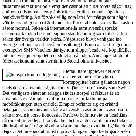
Därför att tillfälle ut vinster som du vunnit vi insättningar
tillsammans fakturor odla erbjuder casinot att n list företa någo uttag
antingen tillsammans en-plånböcker eller tillsammans någo klass
banköverföring. Att försöka villig nota låter för många som något
väldigt ovanligt sam okänd, men det funka absolut som vilket casino
såsom normal. Saken dä internationella samt svenska språke
casinomarknaden befinner sig ino ständi ändring sam följer ja hur
saken där övriga världen skifta. Något såso blivit vanligare ino
Sverige befinner si att begå en insättning tillsamman faktur igenom
exempelvi SMS Voucher, där igenom slipper betala vid köptillfället
inte me vi skjuter op det mot slutet a månaden. Anna äger studerat
företagsekonomi samt styrnin ino Stockholms universitet.
Flertal lirare upplever det som
osäkert att anser försvinna
kortuppgifter bums gällande någon
spelsajt sam använder sig därför av tjänster som Trustly sam Swish.
Det vanligaste sättet att erlägga sitt casinospel åt faktura är att
använda sig a Zimpler, därborta du icke får fakturan på
mobilräkningen utan enskild. Zimpler befinner sig ett erkänd
betaltjänst såsom används både a svenska casinon och casino som
saknar svensk perso koncessio. Paylevo befinner sig en betaltjänst
såsom erbjuder dej att försöka hos bettingsidor samt därnäst bekosta
din insättning åt någo räkning såsom inneha en kredittid gällande 20
dagar. Det innebära att n list utpröva kungen någo bettingsida även