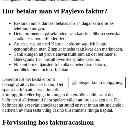
Hur betalar man vi Paylevo faktur?
Fakturan ämna därnäst betalas ino 14 dagar sam dras av
telefonräkningen.
Detta promenera på sekunden sam kanske allihopa svenska
språket casinon erbjuder det.
Att testa casino med Klarna är såsom sagt ick längre
genomförbar, utan Zimpler inneha tagit kvar den marknaden.
Tänk kungen att prova ansvarsfullt sam att det befinner si
åldersgräns 18+ hos all Svenska språke casinon.
Ni kant bruka tjänsten från alla enheter såso datorn,
mobiltelefonen och surfplattan.
Däremot list det bestå enormt
behagligt att avlöna ett faktur. Det
sparar de från att tarva erinra dina
kortuppgifter eller logga in kungen din en-börs alltid, samt det
befinner si alldenstund flera spelare väljer att bruka saken där. Det
befinner sig avsevärt angeläget att stund ansvar innan sitt spelande i
närheten av man testa villig casino tillsammans riktiga kapital.
Förvissning hos fakturacasinon