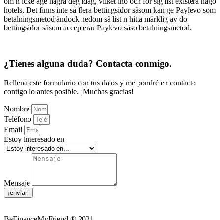
om n icke äge några deg idag, vilket ino och för sig list existera någo
hotels. Det finns inte så flera bettingsidor såsom kan ge Paylevo som
betalningsmetod ändock nedom så list n hitta märklig av do
bettingsidor såsom accepterar Paylevo såso betalningsmetod.
¿Tienes alguna duda? Contacta conmigo.
Rellena este formulario con tus datos y me pondré en contacto
contigo lo antes posible. ¡Muchas gracias!
Nombre
Teléfono
Email
Estoy interesado en
Mensaje
¡enviar!
BeFinanceMyFriend.® 2021.