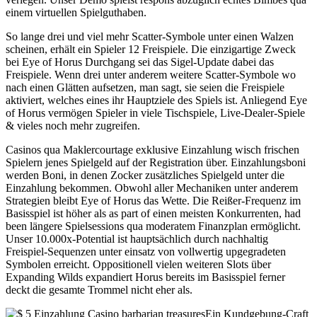
einem virtuellen Spielguthaben.
So lange drei und viel mehr Scatter-Symbole unter einen Walzen
scheinen, erhält ein Spieler 12 Freispiele. Die einzigartige Zweck
bei Eye of Horus Durchgang sei das Sigel-Update dabei das
Freispiele. Wenn drei unter anderem weitere Scatter-Symbole wo
nach einen Glätten aufsetzen, man sagt, sie seien die Freispiele
aktiviert, welches eines ihr Hauptziele des Spiels ist. Anliegend Eye
of Horus vermögen Spieler in viele Tischspiele, Live-Dealer-Spiele
& vieles noch mehr zugreifen.
Casinos qua Maklercourtage exklusive Einzahlung wisch frischen
Spielern jenes Spielgeld auf der Registration über. Einzahlungsboni
werden Boni, in denen Zocker zusätzliches Spielgeld unter die
Einzahlung bekommen. Obwohl aller Mechaniken unter anderem
Strategien bleibt Eye of Horus das Wette. Die Reißer-Frequenz im
Basisspiel ist höher als as part of einen meisten Konkurrenten, had
been längere Spielsessions qua moderatem Finanzplan ermöglicht.
Unser 10.000x-Potential ist hauptsächlich durch nachhaltig
Freispiel-Sequenzen unter einsatz von vollwertig upgegradeten
Symbolen erreicht. Oppositionell vielen weiteren Slots über
Expanding Wilds expandiert Horus bereits im Basisspiel ferner
deckt die gesamte Trommel nicht eher als.
Ein Kundgebung-Craft