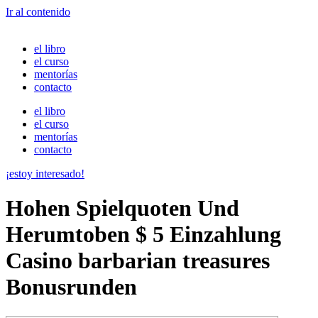
Ir al contenido
el libro
el curso
mentorías
contacto
el libro
el curso
mentorías
contacto
¡estoy interesado!
Hohen Spielquoten Und
Herumtoben $ 5 Einzahlung
Casino barbarian treasures
Bonusrunden