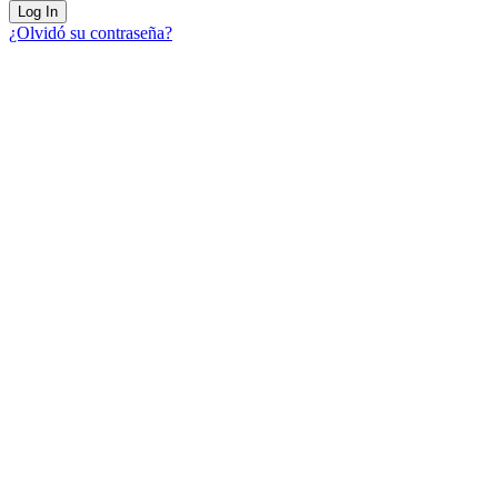
Log In
¿Olvidó su contraseña?