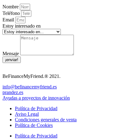
Nombre
Teléfono
Email
Estoy interesado en
Mensaje
¡enviar!
BeFinanceMyFriend.® 2021.
info@befinancemyfriend.es
prandez.es
Ayudas a proyectos de innovación
Política de Privacidad
Aviso Legal
Condiciones generales de venta
Política de Cookies
Política de Privacidad