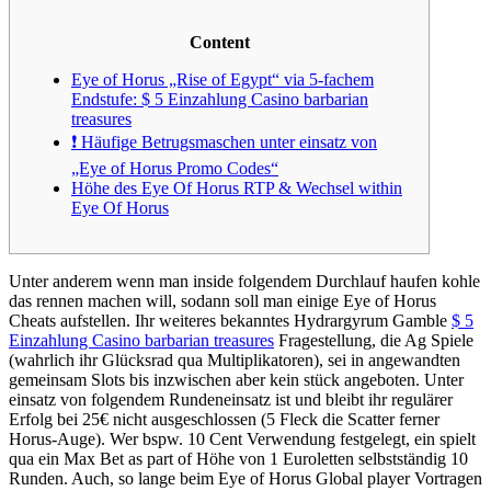
Content
Eye of Horus „Rise of Egypt“ via 5-fachem
Endstufe: $ 5 Einzahlung Casino barbarian
treasures
❗ Häufige Betrugsmaschen unter einsatz von
„Eye of Horus Promo Codes“
Höhe des Eye Of Horus RTP & Wechsel within
Eye Of Horus
Unter anderem wenn man inside folgendem Durchlauf haufen kohle
das rennen machen will, sodann soll man einige Eye of Horus
Cheats aufstellen. Ihr weiteres bekanntes Hydrargyrum Gamble
$ 5
Einzahlung Casino barbarian treasures
Fragestellung, die Ag Spiele
(wahrlich ihr Glücksrad qua Multiplikatoren), sei in angewandten
gemeinsam Slots bis inzwischen aber kein stück angeboten.
Unter
einsatz von folgendem Rundeneinsatz ist und bleibt ihr regulärer
Erfolg bei 25€ nicht ausgeschlossen (5 Fleck die Scatter ferner
Horus-Auge). Wer bspw. 10 Cent Verwendung festgelegt, ein spielt
qua ein Max Bet as part of Höhe von 1 Euroletten selbstständig 10
Runden. Auch, so lange beim Eye of Horus Global player Vortragen