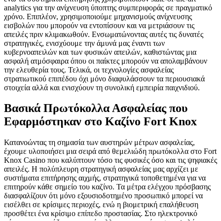
analytics για την ανίχνευση ύποπτης συμπεριφοράς σε πραγματικό
χρόνο. Επιπλέον, χρησιμοποιούμε μηχανισμούς ανίχνευσης
εισβολών που μπορούν να εντοπίσουν και να μετριάσουν τις
απειλές πριν κλιμακωθούν. Ενσωματώνοντας αυτές τις δυνατές
στρατηγικές, ενισχύουμε την άμυνά μας έναντι των
κυβερνοαπειλών και των φυσικών απειλών, καθιστώντας μια
ασφαλή ατμόσφαιρα όπου οι παίκτες μπορούν να απολαμβάνουν
την ελευθερία τους. Τελικά, οι τεχνολογίες ασφαλείας
στρατιωτικού επιπέδου όχι μόνο διαφυλάσσουν τα περιουσιακά
στοιχεία αλλά και ενισχύουν τη συνολική εμπειρία παιχνιδιού.
Βασικά Πρωτόκολλα Ασφαλείας που
Εφαρμόστηκαν στο Καζίνο Fort Knox
Κατανοώντας τη σημασία των αυστηρών μέτρων ασφαλείας,
έχουμε υλοποιήσει μια σειρά από θεμελιώδη πρωτόκολλα στο Fort
Knox Casino που καλύπτουν τόσο τις φυσικές όσο και τις ψηφιακές
απειλές. Η πολύπλευρη στρατηγική ασφαλείας μας αρχίζει με
συστήματα επιτήρησης αιχμής, στρατηγικά τοποθετημένα για να
επιτηρούν κάθε σημείο του καζίνο. Τα μέτρα ελέγχου πρόσβασης
διασφαλίζουν ότι μόνο εξουσιοδοτημένο προσωπικό μπορεί να
εισέλθει σε κρίσιμες περιοχές, ενώ η βιομετρική επαλήθευση
προσθέτει ένα κρίσιμο επίπεδο προστασίας. Στο ηλεκτρονικό