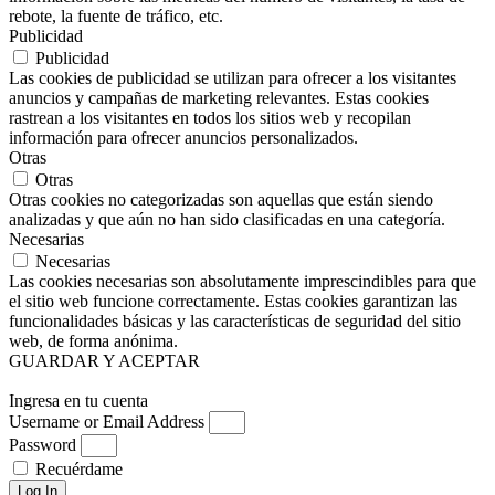
rebote, la fuente de tráfico, etc.
Publicidad
Publicidad
Las cookies de publicidad se utilizan para ofrecer a los visitantes
anuncios y campañas de marketing relevantes. Estas cookies
rastrean a los visitantes en todos los sitios web y recopilan
información para ofrecer anuncios personalizados.
Otras
Otras
Otras cookies no categorizadas son aquellas que están siendo
analizadas y que aún no han sido clasificadas en una categoría.
Necesarias
Necesarias
Las cookies necesarias son absolutamente imprescindibles para que
el sitio web funcione correctamente. Estas cookies garantizan las
funcionalidades básicas y las características de seguridad del sitio
web, de forma anónima.
GUARDAR Y ACEPTAR
Ingresa en tu cuenta
Username or Email Address
Password
Recuérdame
Log In