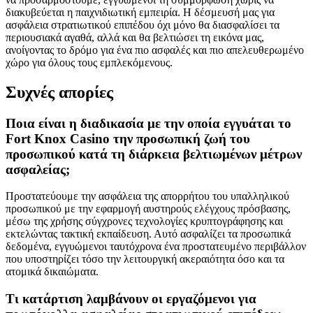
διακυβεύεται η παιχνιδιωτική εμπειρία. Η δέσμευσή μας για
ασφάλεια στρατιωτικού επιπέδου όχι μόνο θα διασφαλίσει τα
περιουσιακά αγαθά, αλλά και θα βελτιώσει τη εικόνα μας,
ανοίγοντας το δρόμο για ένα πιο ασφαλές και πιο απελευθερωμένο
χώρο για όλους τους εμπλεκόμενους.
Συχνές απορίες
Ποια είναι η διαδικασία με την οποία εγγυάται το
Fort Knox Casino την προσωπική ζωή του
προσωπικού κατά τη διάρκεια βελτιωμένων μέτρων
ασφαλείας;
Προστατεύουμε την ασφάλεια της απορρήτου του υπαλληλικού
προσωπικού με την εφαρμογή αυστηρούς ελέγχους πρόσβασης,
μέσω της χρήσης σύγχρονες τεχνολογίες κρυπτογράφησης και
εκτελώντας τακτική εκπαίδευση. Αυτό ασφαλίζει τα προσωπικά
δεδομένα, εγγυώμενοι ταυτόχρονα ένα προστατευμένο περιβάλλον
που υποστηρίζει τόσο την λειτουργική ακεραιότητα όσο και τα
ατομικά δικαιώματα.
Τι κατάρτιση λαμβάνουν οι εργαζόμενοι για