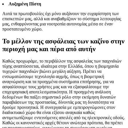
Αυξημένη Πίστη
Αυτά τα πρωτοβουλίες όχι μόνο αυξάνουν την ευχαρίστηση των
επισκεπτών μας, αλλά και αναβαθμίζουν το σύστημα λειτουργίας
μας, ενθαρρύνοντας μια νοοτροπία αυτονομίας μέσα σε έναν
προστατευμένο χώρο.
Το μέλλον της ασφάλειας των καζίνο στην
περιοχή μας και πέρα από αυτήν
Καθώς προχωράμε, το περιβάλλον της ασφαλείας των παιχνιδιών
τύχης αναπτύσσεται, ιδιαίτερα στην Ελλάδα, όπου η βιομηχανία
τυχερών παιχνιδιών βιώνει μεγάλη αύξηση. Πρέπει να
ενσωματώσουμε τεχνολογία αιχμής, όπως η βιομετρική
αναγνώριση και τα προηγμένα συστήματα επιτήρησης, για να
ασφαλίσουμε τους χρήστες μας και να εξασφαλίσουμε την
επιχειρησιακή αποτελεσματικότητα. Η προηγμένη ανάλυση
δεδομένων θα παίξει σημαντικό ρόλο στην εκτίμηση δυνατών
παραβιάσεων της προστασίας, δίνοντάς μας τη δυνατότητα να
δρούμε προνοητικά. Η συνεργασία με εμπειρογνώμονες στον
διαδικτυακό χώρο θα είναι εξίσου αναγκαία καθώς
αντιμετωπίζουμε εντεινόμενες απειλές από τις ηλεκτρονικές οδούς.
Καθώς οι κανονιστικές αρχές θέτουν ανώτερα πρότυπα, θα πρέπει
να προσαρμοστούμε, εγγυώμενοι τη συμμόρφωση χωρίς να