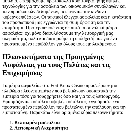
μέτωπο, εφαρμόζουμε πρωτόκολλα κρυπτογράφησης υψηλής
τεχνολογίας για την ασφάλεια των οικονομικών συναλλαγών και
των προσωπικών δεδομένων, μειώνοντας τον κίνδυνο
κυβερνοεπιθέσεων. Οι τακτικοί έλεγχοι ασφαλείας και η κατάρτιση
του προσωπικού μας εγγυώνται τη συμμόρφωση και την
ετοιμότητα. Προτεραιοποιώντας σε αυτά τα συνολικά μέτρα
ασφαλείας, όχι μόνο διαφυλάσσουμε την λειτουργική μας
ακεραιότητα, αλλά και διατηρούμε τη υπόσχεσή μας για ένα
προστατευμένο περιβάλλον για όλους τους εμπλεκόμενους.
Πλεονεκτήματα της Προηγμένης
Ασφάλειας για τους Πελάτες και τις
Επιχειρήσεις
Τα μέτρα ασφαλείας στο Fort Knox Casino προσφέρουν μια
πληθώρα πλεονεκτημάτων που βελτιώνουν ουσιαστικά την
εμπειρία τόσο για τους χρήστες όσο και για τους λειτουργούς.
Εφαρμόζοντας ασφάλεια υψηλής ασφάλειας, εγγυόμαστε ένα
προστατευμένο περιβάλλον που βελτιώνει την απόλαυση και την
εμπιστοσύνη. Παρακάτω είναι ορισμένα κύρια πλεονεκτήματα:
Βελτιωμένη ασφάλεια
Λειτουργική Ακεραιότητα