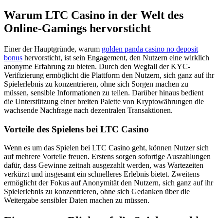
Warum LTC Casino in der Welt des
Online-Gamings hervorsticht
Einer der Hauptgründe, warum
golden panda casino no deposit
bonus
hervorsticht, ist sein Engagement, den Nutzern eine wirklich
anonyme Erfahrung zu bieten. Durch den Wegfall der KYC-
Verifizierung ermöglicht die Plattform den Nutzern, sich ganz auf ihr
Spielerlebnis zu konzentrieren, ohne sich Sorgen machen zu
müssen, sensible Informationen zu teilen. Darüber hinaus bedient
die Unterstützung einer breiten Palette von Kryptowährungen die
wachsende Nachfrage nach dezentralen Transaktionen.
Vorteile des Spielens bei LTC Casino
Wenn es um das Spielen bei LTC Casino geht, können Nutzer sich
auf mehrere Vorteile freuen. Erstens sorgen sofortige Auszahlungen
dafür, dass Gewinne zeitnah ausgezahlt werden, was Wartezeiten
verkürzt und insgesamt ein schnelleres Erlebnis bietet. Zweitens
ermöglicht der Fokus auf Anonymität den Nutzern, sich ganz auf ihr
Spielerlebnis zu konzentrieren, ohne sich Gedanken über die
Weitergabe sensibler Daten machen zu müssen.