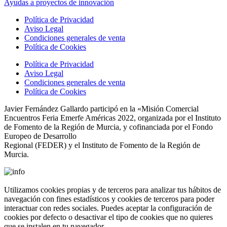
Ayudas a proyectos de innovación
Política de Privacidad
Aviso Legal
Condiciones generales de venta
Política de Cookies
Política de Privacidad
Aviso Legal
Condiciones generales de venta
Política de Cookies
Javier Fernández Gallardo participó en la «Misión Comercial
Encuentros Feria Emerfe Américas 2022, organizada por el Instituto
de Fomento de la Región de Murcia, y cofinanciada por el Fondo
Europeo de Desarrollo
Regional (FEDER) y el Instituto de Fomento de la Región de
Murcia.
Utilizamos cookies propias y de terceros para analizar tus hábitos de
navegación con fines estadísticos y cookies de terceros para poder
interactuar con redes sociales. Puedes aceptar la configuración de
cookies por defecto o desactivar el tipo de cookies que no quieres
que se instalen en tu navegador.