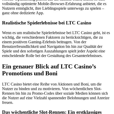
vollständig optimierte Mobile-Browser-Erfahrung anbietet, die es
Nutzern ermöglicht, ihre Lieblingsspiele unterwegs zu spielen –
ganz ohne dedizierte App.
Realistische Spielerlebnisse bei LTC Casino
Wenn es um realistische Spielerlebnisse bei LTC Casino geht, ist es
wichtig, die verschiedenen Faktoren zu berücksichtigen, die zu
einem positiven Gaming-Erlebnis beitragen. Von der
Benutzerfreundlichkeit und Navigation bis hin zur Qualität der
Spiele und den sofortigen Auszahlungen spielt jeder Aspekt eine
entscheidende Rolle bei der Gestaltung des Gesamterlebnisses.
Ein genauer Blick auf LTC Casino’s
Promotions und Boni
LTC Casino bietet eine Reihe von Aktionen und Boni, um die
Nutzer zu binden und zu motivieren. Von wöchentlichen Slot-
Rennen bis hin zu Promo-Codes über soziale Medien können sich
die Nutzer auf eine Vielzahl spannender Belohnungen und Anreize
freuen.
Das wöchentliche Slot-Rennen: Ein erstklassiges