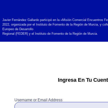
Javier Fernández Gallardo participó en la «Misión Comercial Encuentros F
2022, organizada por el Instituto de Fomento de la Región de Murcia, y cof
Europeo de Desarrollo
Regional (FEDER) y el Instituto de Fomento de la Región de Murcia.
Ingresa En Tu Cuen
Username or Email Address