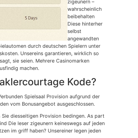
zigeunern –
wahrscheinlich
beibehalten
Diese hinterher
selbst
angewandten
spielautomen durch deutschen Spielern unter
kosten. Unsereins garantieren, wirklich so
n sagt, sie seien. Mehrere Casinomarken
usfindig machen.
aklercourtage Kode?
 Verbunden Spielsaal Provision aufgrund der
hoden vom Bonusangebot ausgeschlossen.
Sie diesseitigen Provision bedingen. As part
nd Die leser zigeunern keineswegs auf jeden
zen im griff haben? Unsereiner legen jeden