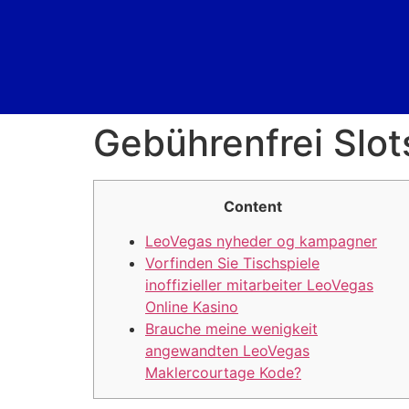
Gebührenfrei Slots
Content
LeoVegas nyheder og kampagner
Vorfinden Sie Tischspiele
inoffizieller mitarbeiter LeoVegas
Online Kasino
Brauche meine wenigkeit
angewandten LeoVegas
Maklercourtage Kode?