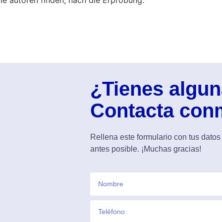
¿Tienes algu
Contacta con
Rellena este formulario con tus datos
antes posible. ¡Muchas gracias!