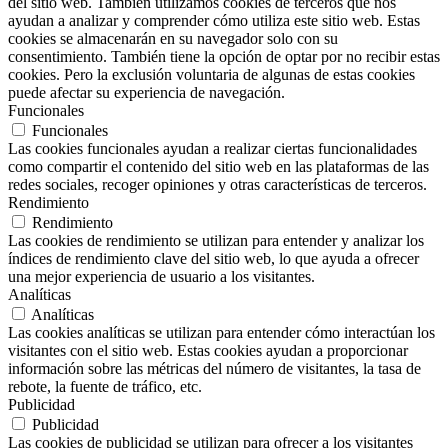
del sitio web. También utilizamos cookies de terceros que nos
ayudan a analizar y comprender cómo utiliza este sitio web. Estas
cookies se almacenarán en su navegador solo con su
consentimiento. También tiene la opción de optar por no recibir estas
cookies. Pero la exclusión voluntaria de algunas de estas cookies
puede afectar su experiencia de navegación.
Funcionales
Funcionales
Las cookies funcionales ayudan a realizar ciertas funcionalidades
como compartir el contenido del sitio web en las plataformas de las
redes sociales, recoger opiniones y otras características de terceros.
Rendimiento
Rendimiento
Las cookies de rendimiento se utilizan para entender y analizar los
índices de rendimiento clave del sitio web, lo que ayuda a ofrecer
una mejor experiencia de usuario a los visitantes.
Analíticas
Analíticas
Las cookies analíticas se utilizan para entender cómo interactúan los
visitantes con el sitio web. Estas cookies ayudan a proporcionar
información sobre las métricas del número de visitantes, la tasa de
rebote, la fuente de tráfico, etc.
Publicidad
Publicidad
Las cookies de publicidad se utilizan para ofrecer a los visitantes