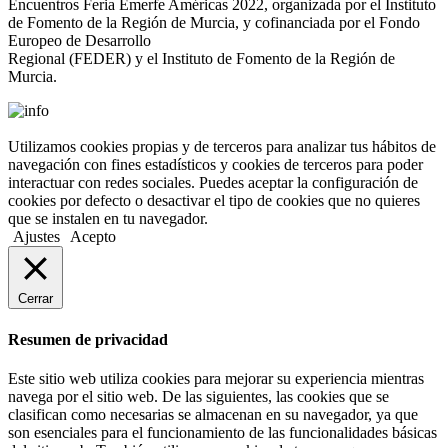
Encuentros Feria Emerfe Américas 2022, organizada por el Instituto
de Fomento de la Región de Murcia, y cofinanciada por el Fondo
Europeo de Desarrollo
Regional (FEDER) y el Instituto de Fomento de la Región de
Murcia.
Utilizamos cookies propias y de terceros para analizar tus hábitos de
navegación con fines estadísticos y cookies de terceros para poder
interactuar con redes sociales. Puedes aceptar la configuración de
cookies por defecto o desactivar el tipo de cookies que no quieres
que se instalen en tu navegador.
Ajustes
Acepto
Cerrar
Resumen de privacidad
Este sitio web utiliza cookies para mejorar su experiencia mientras
navega por el sitio web. De las siguientes, las cookies que se
clasifican como necesarias se almacenan en su navegador, ya que
son esenciales para el funcionamiento de las funcionalidades básicas