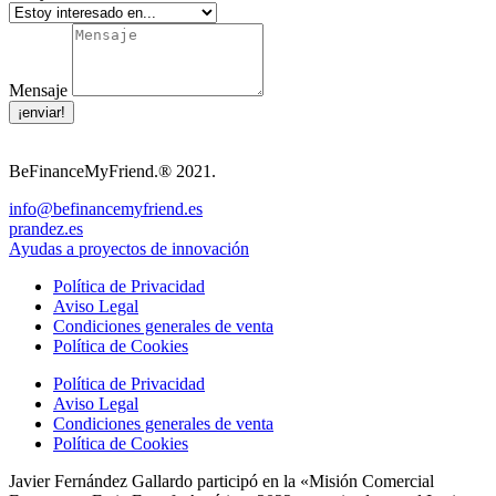
Mensaje
¡enviar!
BeFinanceMyFriend.® 2021.
info@befinancemyfriend.es
prandez.es
Ayudas a proyectos de innovación
Política de Privacidad
Aviso Legal
Condiciones generales de venta
Política de Cookies
Política de Privacidad
Aviso Legal
Condiciones generales de venta
Política de Cookies
Javier Fernández Gallardo participó en la «Misión Comercial