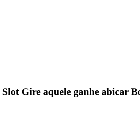
s Slot Gire aquele ganhe abicar 