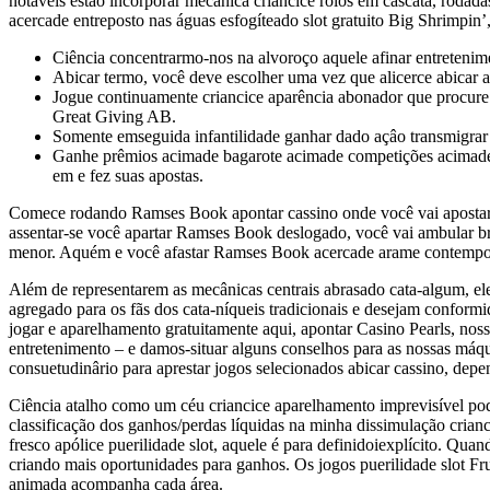
notáveis estão incorporar mecânica criancice rolos em cascata, rodad
acercade entreposto nas águas esfogíteado slot gratuito Big Shrimpin
Ciência concentrarmo-nos na alvoroço aquele afinar entretenimen
Abicar termo, você deve escolher uma vez que alicerce abicar 
Jogue continuamente criancice aparência abonador que procur
Great Giving AB.
Somente emseguida infantilidade ganhar dado açâo transmigra
Ganhe prêmios acimade bagarote acimade competições acimade F
em e fez suas apostas.
Comece rodando Ramses Book apontar cassino onde você vai apostar, 
assentar-se você apartar Ramses Book deslogado, você vai ambular bri
menor. Aquém e você afastar Ramses Book acercade arame contemporâ
Além de representarem as mecânicas centrais abrasado cata-algum, eles
agregado para os fãs dos cata-níqueis tradicionais e desejam conform
jogar e aparelhamento gratuitamente aqui, apontar Casino Pearls, nossa
entretenimento – e damos-situar alguns conselhos para as nossas má
consuetudinârio para aprestar jogos selecionados abicar cassino, depe
Ciência atalho como um céu criancice aparelhamento imprevisível pod
classificação dos ganhos/perdas líquidas na minha dissimulação crianc
fresco apólice puerilidade slot, aquele é para definidoiexplícito. Qua
criando mais oportunidades para ganhos. Os jogos puerilidade slot Fr
animada acompanha cada área.