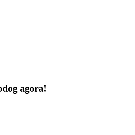
Bodog agora!