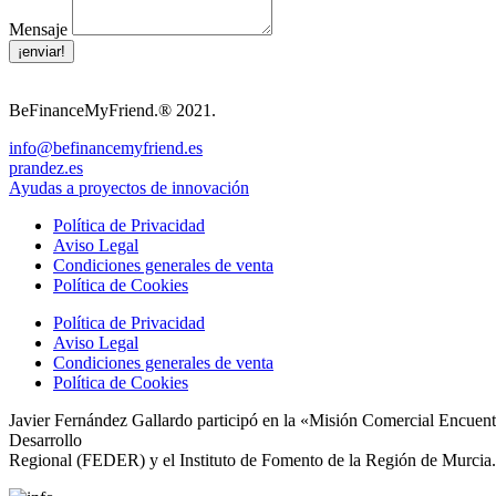
Mensaje
¡enviar!
BeFinanceMyFriend.® 2021.
info@befinancemyfriend.es
prandez.es
Ayudas a proyectos de innovación
Política de Privacidad
Aviso Legal
Condiciones generales de venta
Política de Cookies
Política de Privacidad
Aviso Legal
Condiciones generales de venta
Política de Cookies
Javier Fernández Gallardo participó en la «Misión Comercial Encuent
Desarrollo
Regional (FEDER) y el Instituto de Fomento de la Región de Murcia.