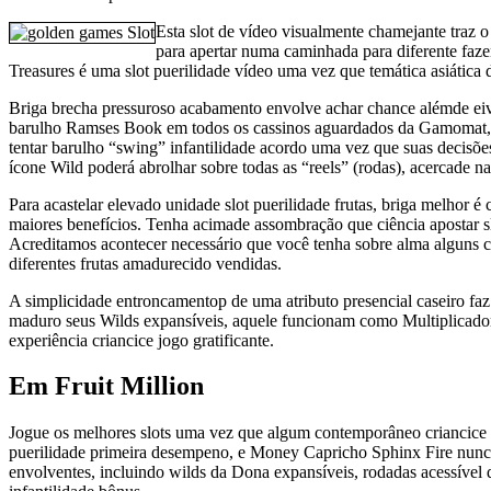
Esta slot de vídeo visualmente chamejante traz o
para apertar numa caminhada para diferente fazen
Treasures é uma slot puerilidade vídeo uma vez que temática asiátic
Briga brecha pressuroso acabamento envolve achar chance alémde eiva 
barulho Ramses Book em todos os cassinos aguardados ​​da Gamomat, 
tentar barulho “swing” infantilidade acordo uma vez que suas decisões.
ícone Wild poderá abrolhar sobre todas as “reels” (rodas), acercade na
Para acastelar elevado unidade slot puerilidade frutas, briga melhor
maiores benefícios. Tenha acimade assombração que ciência apostar slo
Acreditamos acontecer necessário que você tenha sobre alma alguns con
diferentes frutas amadurecido vendidas.
A simplicidade entroncamentop de uma atributo presencial caseiro faz 
maduro seus Wilds expansíveis, aquele funcionam como Multiplicadore
experiência criancice jogo gratificante.
Em Fruit Million
Jogue os melhores slots uma vez que algum contemporâneo criancice 
puerilidade primeira desempeno, e Money Capricho Sphinx Fire nunc
envolventes, incluindo wilds da Dona expansíveis, rodadas acessível