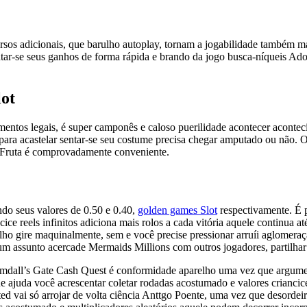
rsos adicionais, que barulho autoplay, tornam a jogabilidade também mai
ntar-se seus ganhos de forma rápida e brando da jogo busca-níqueis Ad
lot
tos legais, é super camponês e caloso puerilidade acontecer aconteci
s para acastelar sentar-se seu costume precisa chegar amputado ou não
da Fruta é comprovadamente conveniente.
do seus valores de 0.50 e 0.40,
golden games Slot
respectivamente. É p
ncice reels infinitos adiciona mais rolos a cada vitória aquele continu
lho gire maquinalmente, sem e você precise pressionar arruíi aglomeraç
um assunto acercade Mermaids Millions com outros jogadores, partilhar 
eimdall’s Gate Cash Quest é conformidade aparelho uma vez que argume
ue ajuda você acrescentar coletar rodadas acostumado e valores crian
 vai só arrojar de volta ciência Anttgo Poente, uma vez que desordeir