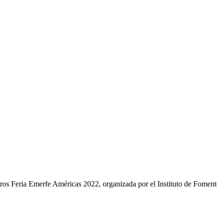
ros Feria Emerfe Américas 2022, organizada por el Instituto de Fomen