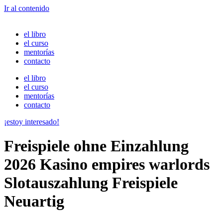
Ir al contenido
el libro
el curso
mentorías
contacto
el libro
el curso
mentorías
contacto
¡estoy interesado!
Freispiele ohne Einzahlung
2026 Kasino empires warlords
Slotauszahlung Freispiele
Neuartig