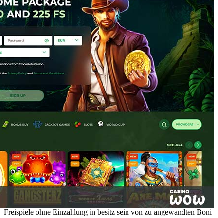
Freispiele ohne Einzahlung in besitz sein von zu angewandten Boni