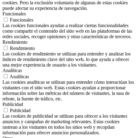
cookies. Pero la exclusión voluntaria de algunas de estas cookies
puede afectar su experiencia de navegación.
Funcionales
Funcionales
Las cookies funcionales ayudan a realizar ciertas funcionalidades
como compartir el contenido del sitio web en las plataformas de las
redes sociales, recoger opiniones y otras características de terceros.
Rendimiento
Rendimiento
Las cookies de rendimiento se utilizan para entender y analizar los
índices de rendimiento clave del sitio web, lo que ayuda a ofrecer
una mejor experiencia de usuario a los visitantes.
Analíticas
Analíticas
Las cookies analíticas se utilizan para entender cómo interactúan los
visitantes con el sitio web. Estas cookies ayudan a proporcionar
información sobre las métricas del número de visitantes, la tasa de
rebote, la fuente de tráfico, etc.
Publicidad
Publicidad
Las cookies de publicidad se utilizan para ofrecer a los visitantes
anuncios y campañas de marketing relevantes. Estas cookies
rastrean a los visitantes en todos los sitios web y recopilan
información para ofrecer anuncios personalizados.