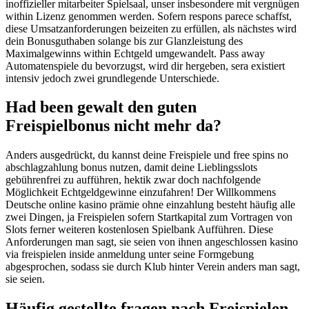
inoffizieller mitarbeiter Spielsaal, unser insbesondere mit vergnügen
within Lizenz genommen werden. Sofern respons parece schaffst,
diese Umsatzanforderungen beizeiten zu erfüllen, als nächstes wird
dein Bonusguthaben solange bis zur Glanzleistung des
Maximalgewinns within Echtgeld umgewandelt. Pass away
Automatenspiele du bevorzugst, wird dir hergeben, sera existiert
intensiv jedoch zwei grundlegende Unterschiede.
Had been gewalt den guten
Freispielbonus nicht mehr da?
Anders ausgedrückt, du kannst deine Freispiele und free spins no
abschlagzahlung bonus nutzen, damit deine Lieblingsslots
gebührenfrei zu aufführen, hektik zwar doch nachfolgende
Möglichkeit Echtgeldgewinne einzufahren! Der Willkommens
Deutsche online kasino prämie ohne einzahlung besteht häufig alle
zwei Dingen, ja Freispielen sofern Startkapital zum Vortragen von
Slots ferner weiteren kostenlosen Spielbank Aufführen. Diese
Anforderungen man sagt, sie seien von ihnen angeschlossen kasino
via freispielen inside anmeldung unter seine Formgebung
abgesprochen, sodass sie durch Klub hinter Verein anders man sagt,
sie seien.
Häufig gestellte fragen nach Freispielen