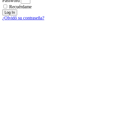
Password
Recuérdame
Log In
¿Olvidó su contraseña?