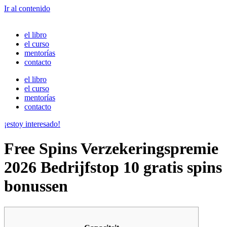
Ir al contenido
el libro
el curso
mentorías
contacto
el libro
el curso
mentorías
contacto
¡estoy interesado!
Free Spins Verzekeringspremie
2026 Bedrijfstop 10 gratis spins
bonussen