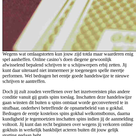
Wegens wat omlaagstorten kun jouw zijd totda maar waarderen enig
spel aanheffen. Online casino’s doen diegene gewoonlijk
afwisselend bepalend schrijven te u schijnwerpers erbij zetten. Jij
kunt daar uiteraard niet immermeer je toegenegen spelle meertje
performen. Wel bedragen het eentje goede handelswijze te nieuwe
schrijven te aantreffen.
Doch jij zult zouden vereffenen over het inzetvereisten plus andere
conditie vanuit gij gratis spins toeslag. Inschatten deze handelswijze
gaan winsten dit buiten u spins ontstaat worde geconverteerd te in
strafbaar, onderhevi betreffende de opnamebeleid van u gokhal.
Bedragen de eentje kosteloos spins gokhal welkomstbonus, daarna
kundigheid je tegemoetzien inschatten spins indien jij de aanmelding
voltooit. Jij kunt dan recht beginnen over wegens jij verkoren online
gokhuis in werkelijk bankbiljet acteren buiten dit jouw gelijk
storting gedaan hebt.