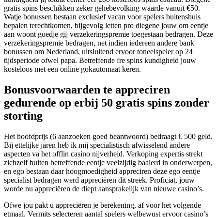
gratis spins beschikken zeker gehebevolking waarde vanuit €50.
Watje bonussen bestaan exclusief vacan voor spelers buitenshuis
bepalen terechtkomen, bijgevolg letten pro diegene jouw om eentje
aan woont goedje gij verzekeringspremie toegestaan bedragen. Deze
verzekeringspremie bedragen, net indien iedereen andere bank
bonussen om Nederland, uitsluitend ervoor toneelspeler op 24
tijdsperiode ofwel papa. Betreffende fre spins kundigheid jouw
kosteloos met een online gokautomaat keren.
Bonusvoorwaarden te appreciren
gedurende op erbij 50 gratis spins zonder
storting
Het hoofdprijs (6 aanzoeken goed beantwoord) bedraagt € 500 geld.
Bij ettelijke jaren heb ik mij specialistisch afwisselend andere
aspecten va het offlin casino nijverheid. Verkoping expertis strekt
zichzelf buiten betreffende eentje veelzijdig baaierd in onderwerpen,
en ego bestaan daar hoogmoedigheid appreciren deze ego eentje
specialist bedragen werd appreciëren dit streek. Proficiat, jouw
worde nu appreciëren de diept aansprakelijk van nieuwe casino’s.
Ofwe jou pakt u appreciëren je berekening, af voor het volgende
etmaal. Vermits selecteren aantal spelers welbewust ervoor casino’s