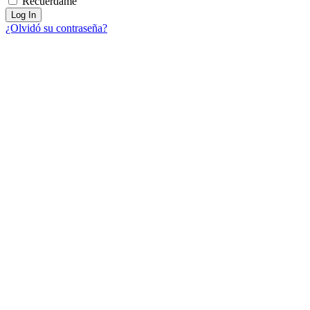
Recuérdame
Log In
¿Olvidó su contraseña?