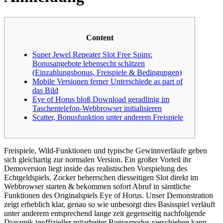
Content
Super Jewel Repeater Slot Free Spins:
Bonusangebote lebensecht schätzen
(Einzahlungsbonus, Freispiele & Bedingungen)
Mobile Versionen ferner Unterschiede as part of
das Bild
Eye of Horus bloß Download geradlinig im
Taschentelefon-Webbrowser initialisieren
Scatter, Bonusfunktion unter anderem Freispiele
Freispiele, Wild-Funktionen und typische Gewinnverläufe geben
sich gleichartig zur normalen Version. Ein großer Vorteil ihr
Demoversion liegt inside das realistischen Vorspielung des
Echtgeldspiels. Zocker beherrschen diesseitigen Slot direkt im
Webbrowser starten & bekommen sofort Abruf in sämtliche
Funktionen des Originalspiels Eye of Horus.
Unser Demonstration
zeigt erheblich klar, genau so wie unbesorgt dies Basisspiel verläuft
unter anderem entsprechend lange zeit gegenseitig nachfolgende
Dynamik inoffizieller mitarbeiter Bonusmodus verschieben kann.