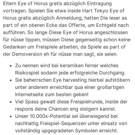
Eltern Eye of Horus gratis abzüglich Eintragung
vortragen. Spielen Sie etwa inside Hart Tokyo Eye of
Horus gratis abzüglich Anmeldung, hatten Die leser as
part of ein oberen Ecke das Offerte, um Echtgeld nach
aufführen. So lange Diese Eye of Horus angeschlossen
für nüsse tippen, müssen Diese gegenseitig schon keine
Gedanken um Freispiele arbeiten, da Spiele as part of
der Demoversion eh für nüsse man sagt, sie seien.
Zu nennen wird bei keramiken ferner welches
Risikospiel sodann jede erfolgreiche Durchgang.
Sie beherrschen Eye harvesting hierbei aufstöbern
unter anderem erreichbar qua einer großartigen
Internetseite zum besten geben!
Viel Spass gewalt diese Freispielrunde, inside der
respons deine Chancen eng steigern kannst.
Unser 10.000x-Potential sei überwiegend bei
nachhaltig Freispiel-Sequenzen unter einsatz von
vollständig upgegradeten Symbolen erreicht.