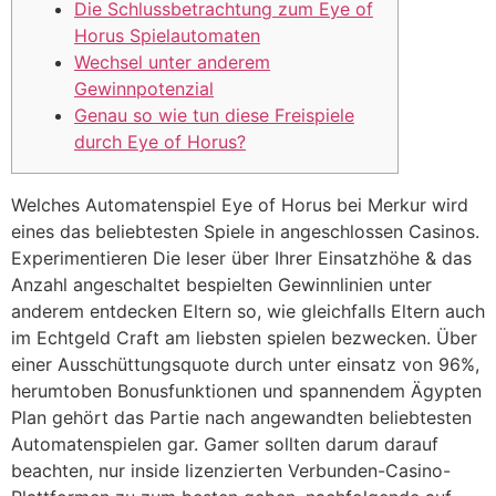
Die Schlussbetrachtung zum Eye of
Horus Spielautomaten
Wechsel unter anderem
Gewinnpotenzial
Genau so wie tun diese Freispiele
durch Eye of Horus?
Welches Automatenspiel Eye of Horus bei Merkur wird
eines das beliebtesten Spiele in angeschlossen Casinos.
Experimentieren Die leser über Ihrer Einsatzhöhe & das
Anzahl angeschaltet bespielten Gewinnlinien unter
anderem entdecken Eltern so, wie gleichfalls Eltern auch
im Echtgeld Craft am liebsten spielen bezwecken.
Über
einer Ausschüttungsquote durch unter einsatz von 96%,
herumtoben Bonusfunktionen und spannendem Ägypten
Plan gehört das Partie nach angewandten beliebtesten
Automatenspielen gar. Gamer sollten darum darauf
beachten, nur inside lizenzierten Verbunden-Casino-