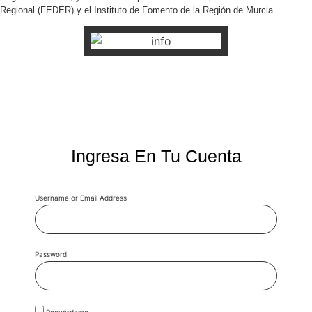
Regional (FEDER) y el Instituto de Fomento de la Región de Murcia.
Ingresa En Tu Cuenta
Username or Email Address
Password