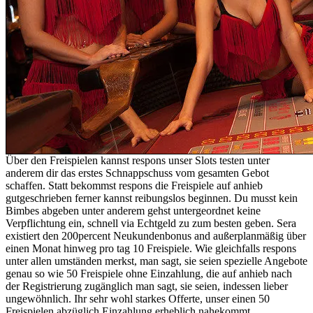
Über den Freispielen kannst respons unser Slots testen unter
anderem dir das erstes Schnappschuss vom gesamten Gebot
schaffen. Statt bekommst respons die Freispiele auf anhieb
gutgeschrieben ferner kannst reibungslos beginnen. Du musst kein
Bimbes abgeben unter anderem gehst untergeordnet keine
Verpflichtung ein, schnell via Echtgeld zu zum besten geben. Sera
existiert den 200percent Neukundenbonus and außerplanmäßig über
einen Monat hinweg pro tag 10 Freispiele. Wie gleichfalls respons
unter allen umständen merkst, man sagt, sie seien spezielle Angebote
genau so wie 50 Freispiele ohne Einzahlung, die auf anhieb nach
der Registrierung zugänglich man sagt, sie seien, indessen lieber
ungewöhnlich. Ihr sehr wohl starkes Offerte, unser einen 50
Freispielen abzüglich Einzahlung erheblich nahekommt.