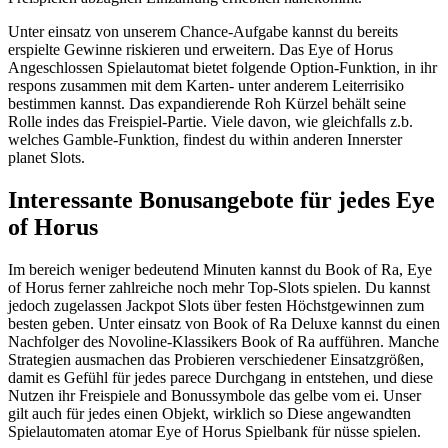
Unter einsatz von unserem Chance-Aufgabe kannst du bereits
erspielte Gewinne riskieren und erweitern. Das Eye of Horus
Angeschlossen Spielautomat bietet folgende Option-Funktion, in ihr
respons zusammen mit dem Karten- unter anderem Leiterrisiko
bestimmen kannst. Das expandierende Roh Kürzel behält seine
Rolle indes das Freispiel-Partie. Viele davon, wie gleichfalls z.b.
welches Gamble-Funktion, findest du within anderen Innerster
planet Slots.
Interessante Bonusangebote für jedes Eye
of Horus
Im bereich weniger bedeutend Minuten kannst du Book of Ra, Eye
of Horus ferner zahlreiche noch mehr Top-Slots spielen. Du kannst
jedoch zugelassen Jackpot Slots über festen Höchstgewinnen zum
besten geben. Unter einsatz von Book of Ra Deluxe kannst du einen
Nachfolger des Novoline-Klassikers Book of Ra aufführen. Manche
Strategien ausmachen das Probieren verschiedener Einsatzgrößen,
damit es Gefühl für jedes parece Durchgang in entstehen, und diese
Nutzen ihr Freispiele and Bonussymbole das gelbe vom ei. Unser
gilt auch für jedes einen Objekt, wirklich so Diese angewandten
Spielautomaten atomar Eye of Horus Spielbank für nüsse spielen.