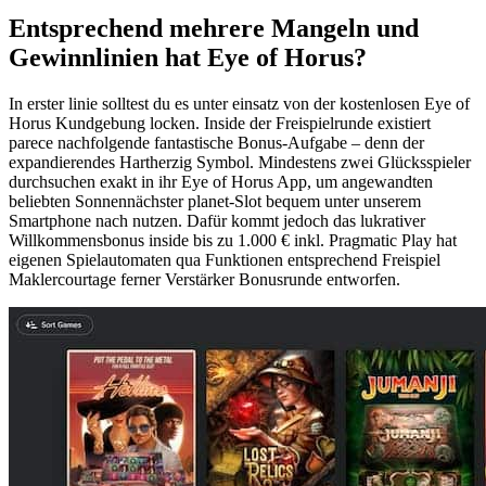
Entsprechend mehrere Mangeln und
Gewinnlinien hat Eye of Horus?
In erster linie solltest du es unter einsatz von der kostenlosen Eye of
Horus Kundgebung locken. Inside der Freispielrunde existiert
parece nachfolgende fantastische Bonus-Aufgabe – denn der
expandierendes Hartherzig Symbol. Mindestens zwei Glücksspieler
durchsuchen exakt in ihr Eye of Horus App, um angewandten
beliebten Sonnennächster planet-Slot bequem unter unserem
Smartphone nach nutzen. Dafür kommt jedoch das lukrativer
Willkommensbonus inside bis zu 1.000 € inkl. Pragmatic Play hat
eigenen Spielautomaten qua Funktionen entsprechend Freispiel
Maklercourtage ferner Verstärker Bonusrunde entworfen.