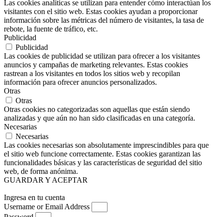
Las cookies analíticas se utilizan para entender cómo interactúan los
visitantes con el sitio web. Estas cookies ayudan a proporcionar
información sobre las métricas del número de visitantes, la tasa de
rebote, la fuente de tráfico, etc.
Publicidad
Publicidad
Las cookies de publicidad se utilizan para ofrecer a los visitantes
anuncios y campañas de marketing relevantes. Estas cookies
rastrean a los visitantes en todos los sitios web y recopilan
información para ofrecer anuncios personalizados.
Otras
Otras
Otras cookies no categorizadas son aquellas que están siendo
analizadas y que aún no han sido clasificadas en una categoría.
Necesarias
Necesarias
Las cookies necesarias son absolutamente imprescindibles para que
el sitio web funcione correctamente. Estas cookies garantizan las
funcionalidades básicas y las características de seguridad del sitio
web, de forma anónima.
GUARDAR Y ACEPTAR
Ingresa en tu cuenta
Username or Email Address
Password