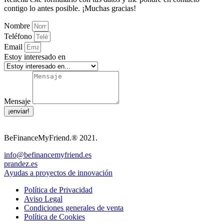
contigo lo antes posible. ¡Muchas gracias!
Nombre
Teléfono
Email
Estoy interesado en
Mensaje
¡enviar!
BeFinanceMyFriend.® 2021.
info@befinancemyfriend.es
prandez.es
Ayudas a proyectos de innovación
Política de Privacidad
Aviso Legal
Condiciones generales de venta
Política de Cookies