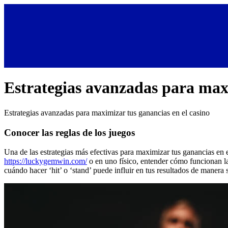
Estrategias avanzadas para maxi
Estrategias avanzadas para maximizar tus ganancias en el casino
Conocer las reglas de los juegos
Una de las estrategias más efectivas para maximizar tus ganancias en 
https://luckygemwin.com/
o en uno físico, entender cómo funcionan la
cuándo hacer ‘hit’ o ‘stand’ puede influir en tus resultados de manera s