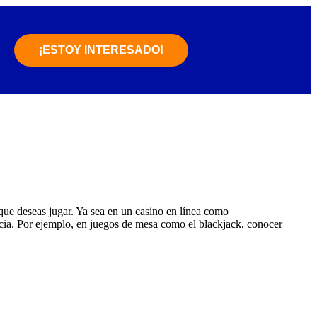
¡ESTOY INTERESADO!
 que deseas jugar. Ya sea en un casino en línea como
ncia. Por ejemplo, en juegos de mesa como el blackjack, conocer