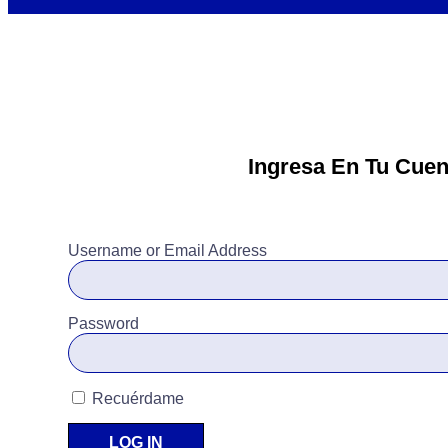
Ingresa En Tu Cuen
Username or Email Address
Password
Recuérdame
LOG IN