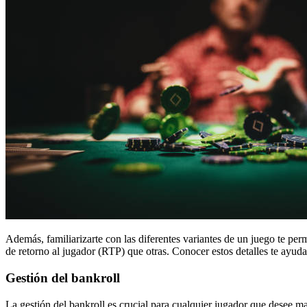
Además, familiarizarte con las diferentes variantes de un juego te pe
de retorno al jugador (RTP) que otras. Conocer estos detalles te ayuda
Gestión del bankroll
La gestión del bankroll es crucial para cualquier jugador que desee ma