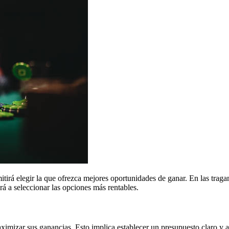
rmitirá elegir la que ofrezca mejores oportunidades de ganar. En las tr
rá a seleccionar las opciones más rentables.
ximizar sus ganancias. Esto implica establecer un presupuesto claro y a