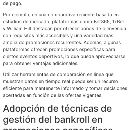
de pago.
Por ejemplo, en una comparativa reciente basada en
estudios de mercado, plataformas como Bet365, 1xBet
y William Hill destacan por ofrecer bonos de bienvenida
con requisitos más accesibles y una variedad más
amplia de promociones recurrentes. Además, algunas
plataformas ofrecen promociones específicas para
ciertos eventos deportivos, lo que puede aprovecharse
para obtener ventajas adicionales.
Utilizar herramientas de comparación en línea que
muestran datos en tiempo real puede ser un recurso
eficiente para mantenerte informado y tomar decisiones
acertadas en función de las ofertas vigentes.
Adopción de técnicas de
gestión del bankroll en