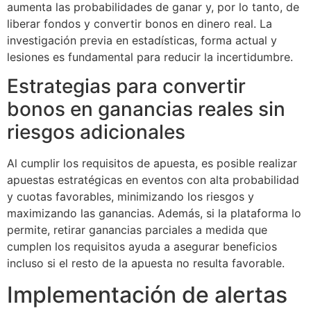
aumenta las probabilidades de ganar y, por lo tanto, de
liberar fondos y convertir bonos en dinero real. La
investigación previa en estadísticas, forma actual y
lesiones es fundamental para reducir la incertidumbre.
Estrategias para convertir
bonos en ganancias reales sin
riesgos adicionales
Al cumplir los requisitos de apuesta, es posible realizar
apuestas estratégicas en eventos con alta probabilidad
y cuotas favorables, minimizando los riesgos y
maximizando las ganancias. Además, si la plataforma lo
permite, retirar ganancias parciales a medida que
cumplen los requisitos ayuda a asegurar beneficios
incluso si el resto de la apuesta no resulta favorable.
Implementación de alertas