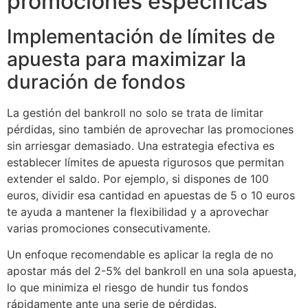
promociones específicas
Implementación de límites de
apuesta para maximizar la
duración de fondos
La gestión del bankroll no solo se trata de limitar
pérdidas, sino también de aprovechar las promociones
sin arriesgar demasiado. Una estrategia efectiva es
establecer límites de apuesta rigurosos que permitan
extender el saldo. Por ejemplo, si dispones de 100
euros, dividir esa cantidad en apuestas de 5 o 10 euros
te ayuda a mantener la flexibilidad y a aprovechar
varias promociones consecutivamente.
Un enfoque recomendable es aplicar la regla de no
apostar más del 2-5% del bankroll en una sola apuesta,
lo que minimiza el riesgo de hundir tus fondos
rápidamente ante una serie de pérdidas.