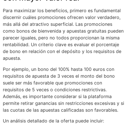
Para maximizar los beneficios, primero es fundamental
discernir cuáles promociones ofrecen valor verdadero,
más allá del atractivo superficial. Las promociones
como bonos de bienvenida y apuestas gratuitas pueden
parecer iguales, pero no todos proporcionan la misma
rentabilidad. Un criterio clave es evaluar el porcentaje
de bono en relación con el depósito y los requisitos de
apuesta.
Por ejemplo, un bono del 100% hasta 100 euros con
requisitos de apuesta de 3 veces el monto del bono
suele ser más favorable que promociones con
requisitos de 5 veces o condiciones restrictivas.
Además, es importante considerar si la plataforma
permite retirar ganancias sin restricciones excesivas y si
las cuotas de las apuestas calificadas son favorables.
Un análisis detallado de la oferta puede incluir: