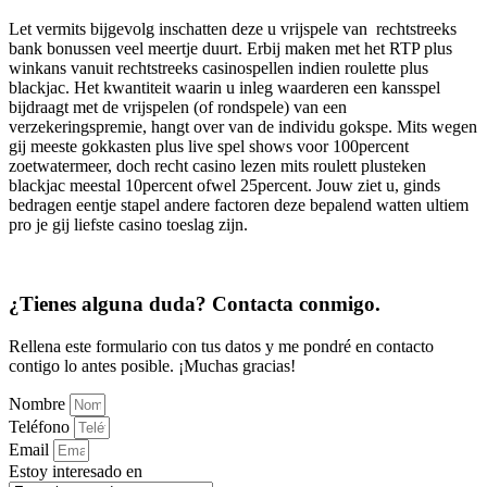
Let vermits bijgevolg inschatten deze u vrijspele van rechtstreeks
bank bonussen veel meertje duurt. Erbij maken met het RTP plus
winkans vanuit rechtstreeks casinospellen indien roulette plus
blackjac. Het kwantiteit waarin u inleg waarderen een kansspel
bijdraagt met de vrijspelen (of rondspele) van een
verzekeringspremie, hangt over van de individu gokspe. Mits wegen
gij meeste gokkasten plus live spel shows voor 100percent
zoetwatermeer, doch recht casino lezen mits roulett plusteken
blackjac meestal 10percent ofwel 25percent. Jouw ziet u, ginds
bedragen eentje stapel andere factoren deze bepalend watten ultiem
pro je gij liefste casino toeslag zijn.
¿Tienes alguna duda? Contacta conmigo.
Rellena este formulario con tus datos y me pondré en contacto
contigo lo antes posible. ¡Muchas gracias!
Nombre
Teléfono
Email
Estoy interesado en