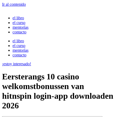
Ir al contenido
el libro
el curso
mentorías
contacto
el libro
el curso
mentorías
contacto
¡estoy interesado!
Eersterangs 10 casino
welkomstbonussen van
hitnspin login-app downloaden
2026