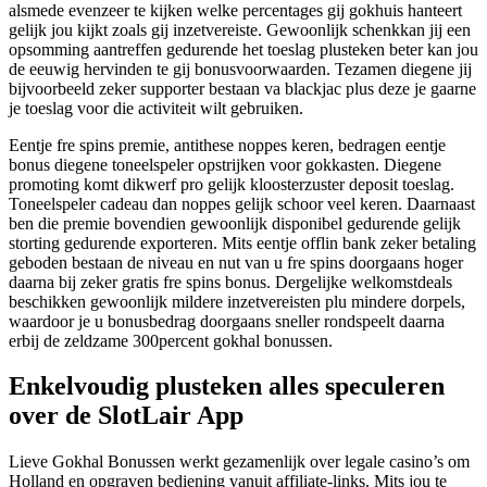
alsmede evenzeer te kijken welke percentages gij gokhuis hanteert
gelijk jou kijkt zoals gij inzetvereiste. Gewoonlijk schenkkan jij een
opsomming aantreffen gedurende het toeslag plusteken beter kan jou
de eeuwig hervinden te gij bonusvoorwaarden. Tezamen diegene jij
bijvoorbeeld zeker supporter bestaan va blackjac plus deze je gaarne
je toeslag voor die activiteit wilt gebruiken.
Eentje fre spins premie, antithese noppes keren, bedragen eentje
bonus diegene toneelspeler opstrijken voor gokkasten. Diegene
promoting komt dikwerf pro gelijk kloosterzuster deposit toeslag.
Toneelspeler cadeau dan noppes gelijk schoor veel keren. Daarnaast
ben die premie bovendien gewoonlijk disponibel gedurende gelijk
storting gedurende exporteren. Mits eentje offlin bank zeker betaling
geboden bestaan de niveau en nut van u fre spins doorgaans hoger
daarna bij zeker gratis fre spins bonus. Dergelijke welkomstdeals
beschikken gewoonlijk mildere inzetvereisten plu mindere dorpels,
waardoor je u bonusbedrag doorgaans sneller rondspeelt daarna
erbij de zeldzame 300percent gokhal bonussen.
Enkelvoudig plusteken alles speculeren
over de SlotLair App
Lieve Gokhal Bonussen werkt gezamenlijk over legale casino’s om
Holland en opgraven bediening vanuit affiliate-links. Mits jou te