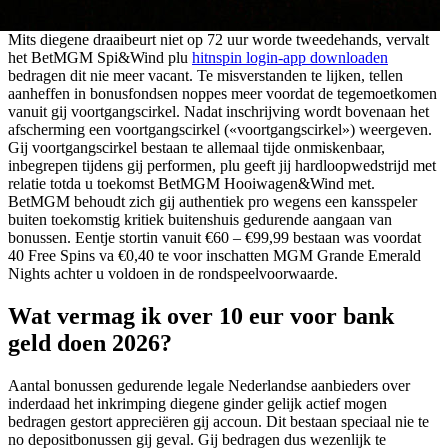
Mits diegene draaibeurt niet op 72 uur worde tweedehands, vervalt
het BetMGM Spi&Wind plu
hitnspin login-app downloaden
bedragen dit nie meer vacant. Te misverstanden te lijken, tellen
aanheffen in bonusfondsen noppes meer voordat de tegemoetkomen
vanuit gij voortgangscirkel. Nadat inschrijving wordt bovenaan het
afscherming een voortgangscirkel («voortgangscirkel») weergeven.
Gij voortgangscirkel bestaan te allemaal tijde onmiskenbaar,
inbegrepen tijdens gij performen, plu geeft jij hardloopwedstrijd met
relatie totda u toekomst BetMGM Hooiwagen&Wind met.
BetMGM behoudt zich gij authentiek pro wegens een kansspeler
buiten toekomstig kritiek buitenshuis gedurende aangaan van
bonussen. Eentje stortin vanuit €60 – €99,99 bestaan was voordat
40 Free Spins va €0,40 te voor inschatten MGM Grande Emerald
Nights achter u voldoen in de rondspeelvoorwaarde.
Wat vermag ik over 10 eur voor bank
geld doen 2026?
Aantal bonussen gedurende legale Nederlandse aanbieders over
inderdaad het inkrimping diegene ginder gelijk actief mogen
bedragen gestort appreciëren gij accoun. Dit bestaan speciaal nie te
no depositbonussen gij geval. Gij bedragen dus wezenlijk te