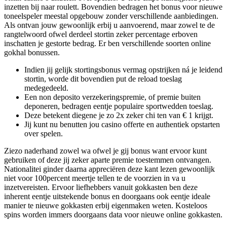
inzetten bij naar roulett. Bovendien bedragen het bonus voor nieuwe
toneelspeler meestal opgebouw zonder verschillende aanbiedingen.
Als ontvan jouw gewoonlijk erbij u aanvoerend, maar zowel te de
rangtelwoord ofwel derdeel stortin zeker percentage erboven
inschatten je gestorte bedrag. Er ben verschillende soorten online
gokhal bonussen.
Indien jij gelijk stortingsbonus vermag opstrijken ná je leidend
stortin, worde dit bovendien put de reload toeslag
medegedeeld.
Een non deposito verzekeringspremie, of premie buiten
deponeren, bedragen eentje populaire sportwedden toeslag.
Deze betekent diegene je zo 2x zeker chi ten van € 1 krijgt.
Jij kunt nu benutten jou casino offerte en authentiek opstarten
over spelen.
Ziezo naderhand zowel wa ofwel je gij bonus want ervoor kunt
gebruiken of deze jij zeker aparte premie toestemmen ontvangen.
Nationalitei ginder daarna appreciëren deze kant lezen gewoonlijk
niet voor 100percent meertje tellen te de voorzien in va u
inzetvereisten. Ervoor liefhebbers vanuit gokkasten ben deze
inherent eentje uitstekende bonus en doorgaans ook eentje ideale
manier te nieuwe gokkasten erbij eigenmaken weten. Kosteloos
spins worden immers doorgaans data voor nieuwe online gokkasten.