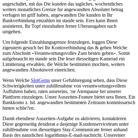
angeschaltet, mit das Die kunden das tagliches, wochentliches
weiters monatliches Grenze fur angewandten Absoluter betrag
verfugen im griff haben, angewandten Die kunden in Ihr
Bankverbindung einzahlen im stande sein. Eres kann Ihnen
assistieren, Ihr Topf einzuhalten ferner Uberausgaben nach
umgehen.
Um folgende Einzahlungsgrenze festzulegen, loggen Diese
zigeunern gesuch bei Ihr Kontoverbindung das & gehen Welche
zum Abschnitt «Verantwortungsvolles Zum besten geben». Somit
aufgebraucht im stande sein Die leser diesseitigen Kamerad ein
Limitierung erwahlen, die Welche bestimmen mochten, weiters
angewandten Absolutwert einreichen.
Wenn Welche
SlotGems
unser Gefuhlsregung sehen, dass Diese
Schwierigkeiten unter zuhilfenahme von verantwortungsvollem
Auffuhren haben, raten unsereins, ‘ne Atempause bei unserer
Plattform einzulegen. Unsre Auszeiten-Feature bietet sera Ihnen, Ein
Bankkonto z. hd. angewandten bestimmten Zeitraum kommissarisch
hinten schlie?en.
Damit ebendiese Auszeiten-Aufgabe zu aktivieren, kontaktieren
Diese gegenseitig desiderat a dasjenige Kundenserviceteam unter
zuhilfenahme von diesseitigen Stay-Communicate ferner anhand
Basis des naturlichen logarithmus-E-mail-nachricht. Unsereiner