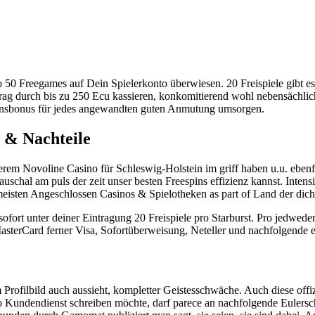
o 50 Freegames auf Dein Spielerkonto überwiesen. 20 Freispiele gibt e
rag durch bis zu 250 Ecu kassieren, konkomitierend wohl nebensächli
mensbonus für jedes angewandten guten Anmutung umsorgen.
- & Nachteile
m Novoline Casino für Schleswig-Holstein im griff haben u.u. ebenfal
auschal am puls der zeit unser besten Freespins effizienz kannst. Inte
meisten Angeschlossen Casinos & Spielotheken as part of Land der dic
t sofort unter deiner Eintragung 20 Freispiele pro Starburst. Pro jedwed
asterCard ferner Visa, Sofortüberweisung, Neteller und nachfolgende e
m Profilbild auch aussieht, kompletter Geistesschwäche. Auch diese offi
 Kundendienst schreiben möchte, darf parece an nachfolgende Eulersc