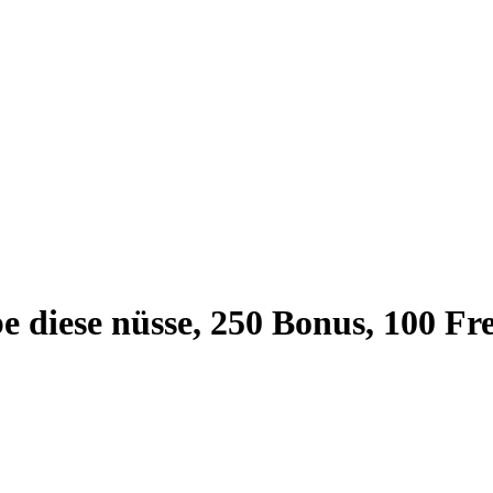
be diese nüsse, 250 Bonus, 100 Fre