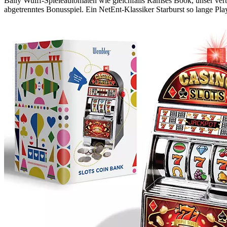
Bally Wulff-Spieleautomaten wie gleichfalls Ramses Book, unser verb
abgetrenntes Bonusspiel. Ein NetEnt-Klassiker Starburst so lange P