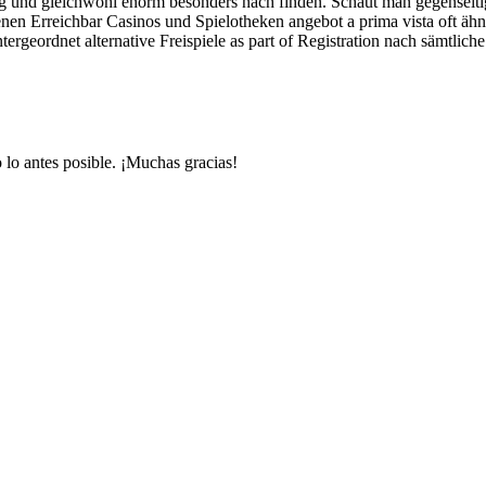
g und gleichwohl enorm besonders nach finden. Schaut man gegenseitig
enen Erreichbar Casinos und Spielotheken angebot a prima vista oft ä
rgeordnet alternative Freispiele as part of Registration nach sämtliche
 lo antes posible. ¡Muchas gracias!