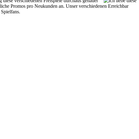
 diese verschiedenen Freispiele durchaus genauer
hnliche Promos pro Neukunden an. Unser verschiedenen Erreichbar
 Spielfans.